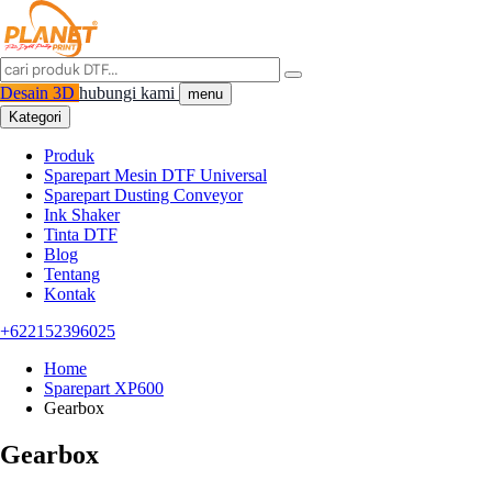
Desain 3D
hubungi kami
menu
Kategori
Produk
Sparepart Mesin DTF Universal
Sparepart Dusting Conveyor
Ink Shaker
Tinta DTF
Blog
Tentang
Kontak
+622152396025
Home
Sparepart XP600
Gearbox
Gearbox