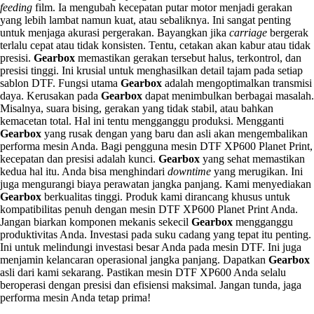
feeding
film. Ia mengubah kecepatan putar motor menjadi gerakan
yang lebih lambat namun kuat, atau sebaliknya. Ini sangat penting
untuk menjaga akurasi pergerakan. Bayangkan jika
carriage
bergerak
terlalu cepat atau tidak konsisten. Tentu, cetakan akan kabur atau tidak
presisi.
Gearbox
memastikan gerakan tersebut halus, terkontrol, dan
presisi tinggi. Ini krusial untuk menghasilkan detail tajam pada setiap
sablon DTF. Fungsi utama
Gearbox
adalah mengoptimalkan transmisi
daya. Kerusakan pada
Gearbox
dapat menimbulkan berbagai masalah.
Misalnya, suara bising, gerakan yang tidak stabil, atau bahkan
kemacetan total. Hal ini tentu mengganggu produksi. Mengganti
Gearbox
yang rusak dengan yang baru dan asli akan mengembalikan
performa mesin Anda. Bagi pengguna mesin DTF XP600 Planet Print,
kecepatan dan presisi adalah kunci.
Gearbox
yang sehat memastikan
kedua hal itu. Anda bisa menghindari
downtime
yang merugikan. Ini
juga mengurangi biaya perawatan jangka panjang. Kami menyediakan
Gearbox
berkualitas tinggi. Produk kami dirancang khusus untuk
kompatibilitas penuh dengan mesin DTF XP600 Planet Print Anda.
Jangan biarkan komponen mekanis sekecil
Gearbox
mengganggu
produktivitas Anda. Investasi pada suku cadang yang tepat itu penting.
Ini untuk melindungi investasi besar Anda pada mesin DTF. Ini juga
menjamin kelancaran operasional jangka panjang. Dapatkan
Gearbox
asli dari kami sekarang. Pastikan mesin DTF XP600 Anda selalu
beroperasi dengan presisi dan efisiensi maksimal. Jangan tunda, jaga
performa mesin Anda tetap prima!