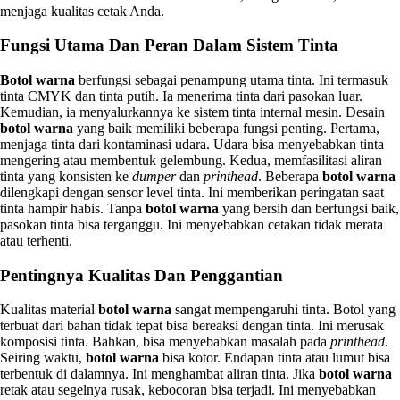
menjaga kualitas cetak Anda.
Fungsi Utama Dan Peran Dalam Sistem Tinta
Botol warna
berfungsi sebagai penampung utama tinta. Ini termasuk
tinta CMYK dan tinta putih. Ia menerima tinta dari pasokan luar.
Kemudian, ia menyalurkannya ke sistem tinta internal mesin. Desain
botol warna
yang baik memiliki beberapa fungsi penting. Pertama,
menjaga tinta dari kontaminasi udara. Udara bisa menyebabkan tinta
mengering atau membentuk gelembung. Kedua, memfasilitasi aliran
tinta yang konsisten ke
dumper
dan
printhead
. Beberapa
botol warna
dilengkapi dengan sensor level tinta. Ini memberikan peringatan saat
tinta hampir habis. Tanpa
botol warna
yang bersih dan berfungsi baik,
pasokan tinta bisa terganggu. Ini menyebabkan cetakan tidak merata
atau terhenti.
Pentingnya Kualitas Dan Penggantian
Kualitas material
botol warna
sangat mempengaruhi tinta. Botol yang
terbuat dari bahan tidak tepat bisa bereaksi dengan tinta. Ini merusak
komposisi tinta. Bahkan, bisa menyebabkan masalah pada
printhead
.
Seiring waktu,
botol warna
bisa kotor. Endapan tinta atau lumut bisa
terbentuk di dalamnya. Ini menghambat aliran tinta. Jika
botol warna
retak atau segelnya rusak, kebocoran bisa terjadi. Ini menyebabkan