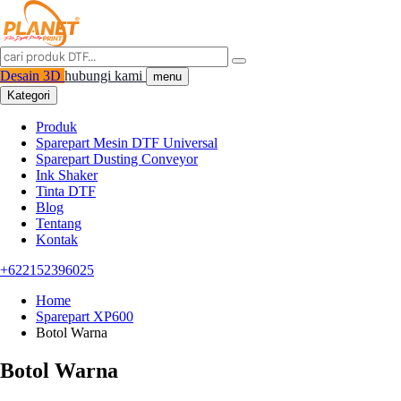
Desain 3D
hubungi kami
menu
Kategori
Produk
Sparepart Mesin DTF Universal
Sparepart Dusting Conveyor
Ink Shaker
Tinta DTF
Blog
Tentang
Kontak
+622152396025
Home
Sparepart XP600
Botol Warna
Botol Warna