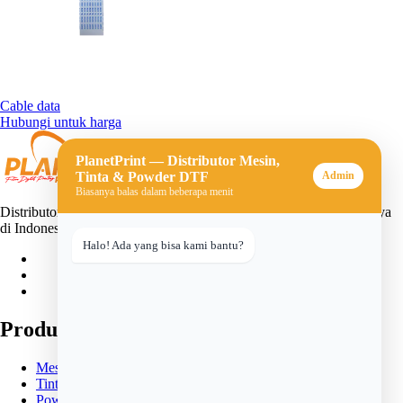
Cable data
Hubungi untuk harga
PlanetPrint — Distributor Mesin,
Tinta & Powder DTF
Admin
Biasanya balas dalam beberapa menit
Distributor mesin, tinta, dan powder DTF (Direct-to-Film) terpercaya
di Indonesia. Solusi lengkap untuk usaha sablon digital Anda.
Halo! Ada yang bisa kami bantu?
Produk
Mesin DTF
Tinta DTF
Powder DTF