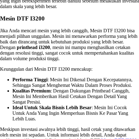
yang ingin bereksperimen terlebih dahulu sebelum melakukan investasi
dalam skala yang lebih besar.
Mesin DTF I3200
Jika Anda mencari mesin yang lebih canggih, Mesin DTF I3200 bisa
menjadi pilihan unggulan. Mesin ini menawarkan performa yang lebih
baik dan dirancang untuk kebutuhan produksi yang lebih besar.
Dengan
printhead i3200
, mesin ini mampu menghasilkan cetakan
dengan resolusi tinggi, sangat cocok untuk mempertahankan kualitas
dalam volume produksi tinggi.
Keunggulan dari Mesin DTF I3200 mencakup:
Performa Tinggi
: Mesin Ini Dikenal Dengan Kecepatannya,
Sehingga Sangat Menghemat Waktu Dalam Proses Produksi.
Kualitas Premium
: Dengan Dukungan Printhead Canggih,
Mesin Ini Memberikan Hasil Cetakan Dengan Detail Yang
Sangat Presisi.
Ideal Untuk Skala Bisnis Lebih Besar
: Mesin Ini Cocok
Untuk Anda Yang Ingin Memperluas Bisnis Ke Pasar Yang
Lebih Luas.
Meskipun investasi awalnya lebih tinggi, hasil cetak yang ditawarkan
oleh mesin ini sepadan. Untuk informasi lebih detail, Anda dapat