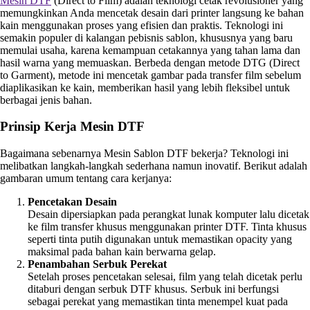
Mesin DTF
(Direct to Film) adalah teknologi cetak revolusioner yang
memungkinkan Anda mencetak desain dari printer langsung ke bahan
kain menggunakan proses yang efisien dan praktis. Teknologi ini
semakin populer di kalangan pebisnis sablon, khususnya yang baru
memulai usaha, karena kemampuan cetakannya yang tahan lama dan
hasil warna yang memuaskan. Berbeda dengan metode DTG (Direct
to Garment), metode ini mencetak gambar pada transfer film sebelum
diaplikasikan ke kain, memberikan hasil yang lebih fleksibel untuk
berbagai jenis bahan.
Prinsip Kerja Mesin DTF
Bagaimana sebenarnya Mesin Sablon DTF bekerja? Teknologi ini
melibatkan langkah-langkah sederhana namun inovatif. Berikut adalah
gambaran umum tentang cara kerjanya:
Pencetakan Desain
Desain dipersiapkan pada perangkat lunak komputer lalu dicetak
ke film transfer khusus menggunakan printer DTF. Tinta khusus
seperti tinta putih digunakan untuk memastikan opacity yang
maksimal pada bahan kain berwarna gelap.
Penambahan Serbuk Perekat
Setelah proses pencetakan selesai, film yang telah dicetak perlu
ditaburi dengan serbuk DTF khusus. Serbuk ini berfungsi
sebagai perekat yang memastikan tinta menempel kuat pada