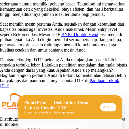
sederhana namun memiliki peluang besar. Teknologi ini menawarkan
kemampuan cetak yang fleksibel, biaya efisien, dan hasil berkualitas
tinggi, menjadikannya pilihan ideal terutama bagi pemula.
Saat memilih mesin pertama Anda, sesuaikan dengan kebutuhan dan
kapasitas bisnis agar investasi Anda maksimal. Mesin entry-level
seperti Rekomendasi Mesin DTF
BY82 Double Head
bisa menjadi
pilihan tepat jika Anda ingin memulai secara bertahap. Jangan lupa,
perawatan mesin secara rutin juga menjadi kunci untuk menjaga
kualitas cetakan dan umur panjang mesin Anda.
Dengan teknologi DTF, peluang Anda menjangkau pasar lebih luas
semakin terbuka lebar. Lakukan penelitian mendalam dan mulai bisnis
Anda dengan dasar yang kuat. Apakah Anda siap melangkah?
Bagikan langkah pertama Anda di kolom komentar atau telusuri lebih
banyak tips dan panduan lainnya seputar DTF di
Panduan Teknik
DTF
.
PlanetPrint — Distributor Mesin,
Tinta & Powder DTF
Admin
Biasanya balas dalam beberapa menit
Distributor mesin, tinta, dan powder DTF (Direct-to-Film) terpercaya
di Indonesia. Solusi lengkap untuk usaha sablon digital Anda.