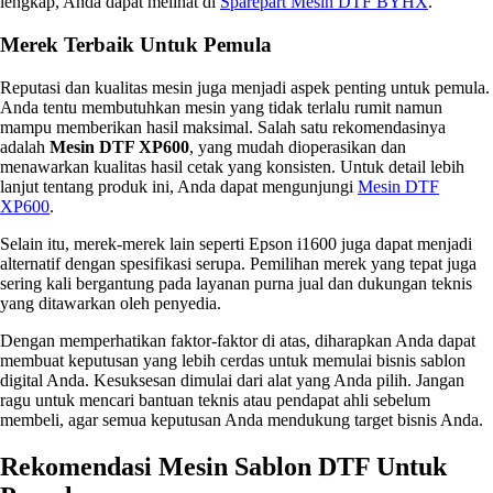
lengkap, Anda dapat melihat di
Sparepart Mesin DTF BYHX
.
Merek Terbaik Untuk Pemula
Reputasi dan kualitas mesin juga menjadi aspek penting untuk pemula.
Anda tentu membutuhkan mesin yang tidak terlalu rumit namun
mampu memberikan hasil maksimal. Salah satu rekomendasinya
adalah
Mesin DTF XP600
, yang mudah dioperasikan dan
menawarkan kualitas hasil cetak yang konsisten. Untuk detail lebih
lanjut tentang produk ini, Anda dapat mengunjungi
Mesin DTF
XP600
.
Selain itu, merek-merek lain seperti Epson i1600 juga dapat menjadi
alternatif dengan spesifikasi serupa. Pemilihan merek yang tepat juga
sering kali bergantung pada layanan purna jual dan dukungan teknis
yang ditawarkan oleh penyedia.
Dengan memperhatikan faktor-faktor di atas, diharapkan Anda dapat
membuat keputusan yang lebih cerdas untuk memulai bisnis sablon
digital Anda. Kesuksesan dimulai dari alat yang Anda pilih. Jangan
ragu untuk mencari bantuan teknis atau pendapat ahli sebelum
membeli, agar semua keputusan Anda mendukung target bisnis Anda.
Rekomendasi Mesin Sablon DTF Untuk