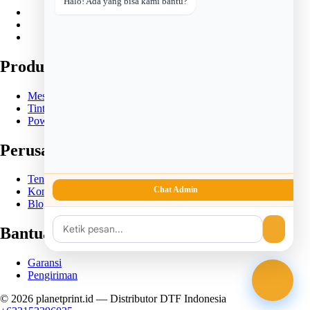
Halo! Ada yang bisa kami bantu?
Produk
Mesin DTF
Tinta DTF
Powder DTF
Perusahaan
Tentang Kami
Chat Admin
Kontak
Blog
Bantuan
Garansi
Pengiriman
© 2026
planetprint.id
— Distributor DTF Indonesia