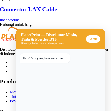
Connector LAN Cable
lihat produk
Hubungi untuk harga
PlanetPrint — Distributor Mesin,
Tinta & Powder DTF
Admin
Biasanya balas dalam beberapa menit
Distributor mesin, tinta, dan powder DTF (Direct-to-Film) terpercaya
di Indonesia. Solusi lengkap untuk usaha sablon digital Anda.
Halo! Ada yang bisa kami bantu?
Produk
Mesin DTF
Tinta DTF
Powder DTF