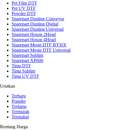
Pet Film DTF
Pet UV DTF
Powder DTF
Sparepart Dusting Conveyor
Sparepart Dusting Digital
Sparepart Dusting Universal
Sparepart Hoson 2Head
Sparepart Hoson 4Head
Sparepart Mesin DTF BYHX
Sparepart Mesin DTF Universal
Sparepart Sublim
Sparepart XP600
Tinta DTF
Tinta Sublim
Tinta UV DTF
Urutkan
Terbaru
Populer
Terlama
Termurah
Termahal
Rentang Harga