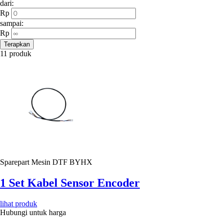
dari:
Rp
sampai:
Rp
Terapkan
11 produk
Sparepart Mesin DTF BYHX
1 Set Kabel Sensor Encoder
lihat produk
Hubungi untuk harga