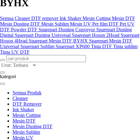
BYHX
Semua
Cleaner
DTF remover
Ink Shaker
Mesin Cutting
Mesin DTF
Mesin Dusting DTF
Mesin Sublim
Mesin UV
Pet film DTF
Pet UV
DTF
Powder DTF
Sparepart Dusting Conveyor
Sparepart Dusting
Digital
Sparepart Dusting Universal
Sparepart Hoson 2Head
Sparepart
Hoson 4Head
Sparepart Mesin DTF BYHX
Sparepart Mesin DTF
Universal
Sparepart Sublim
Sparepart XP600
Tinta DTF
Tinta sublim
Tinta UV DTF
kategori
Semua Produk
Cleaner
DTF Remover
Ink Shaker
Mesin Cutting
Mesin DTF
Mesin Dusting DTF
Mesin Sublim
Mesin UV