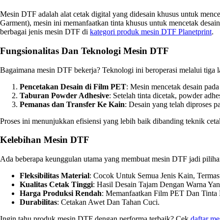
Mesin DTF adalah alat cetak digital yang didesain khusus untuk mence
Garment), mesin ini memanfaatkan tinta khusus untuk mencetak desain 
berbagai jenis mesin DTF di
kategori produk mesin DTF Planetprint
.
Fungsionalitas Dan Teknologi Mesin DTF
Bagaimana mesin DTF bekerja? Teknologi ini beroperasi melalui tiga 
Pencetakan Desain di Film PET
: Mesin mencetak desain pada 
Taburan Powder Adhesive
: Setelah tinta dicetak, powder ad
Pemanas dan Transfer Ke Kain
: Desain yang telah diproses
Proses ini menunjukkan efisiensi yang lebih baik dibanding teknik cetak
Kelebihan Mesin DTF
Ada beberapa keunggulan utama yang membuat mesin DTF jadi piliha
Fleksibilitas Material
: Cocok Untuk Semua Jenis Kain, Termasu
Kualitas Cetak Tinggi
: Hasil Desain Tajam Dengan Warna Yan
Harga Produksi Rendah
: Memanfaatkan Film PET Dan Tinta 
Durabilitas
: Cetakan Awet Dan Tahan Cuci.
Ingin tahu produk mesin DTF dengan performa terbaik? Cek
daftar me