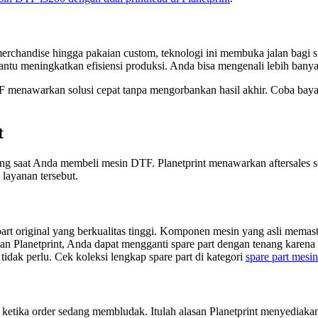
rchandise hingga pakaian custom, teknologi ini membuka jalan bagi si
bantu meningkatkan efisiensi produksi. Anda bisa mengenali lebih banyak
DTF menawarkan solusi cepat tanpa mengorbankan hasil akhir. Coba ba
t
ing saat Anda membeli mesin DTF. Planetprint menawarkan aftersales s
layanan tersebut.
part original yang berkualitas tinggi. Komponen mesin yang asli mema
lanetprint, Anda dapat mengganti spare part dengan tenang karena seti
tidak perlu. Cek koleksi lengkap spare part di kategori
spare part mesi
tika order sedang membludak. Itulah alasan Planetprint menyediakan 