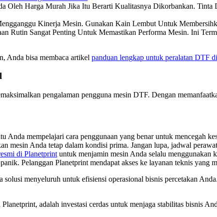
da Oleh Harga Murah Jika Itu Berarti Kualitasnya Dikorbankan. Tint
Mengganggu Kinerja Mesin. Gunakan Kain Lembut Untuk Membersihka
aan Rutin Sangat Penting Untuk Memastikan Performa Mesin. Ini Ter
n, Anda bisa membaca artikel
panduan lengkap untuk peralatan DTF di
l
memaksimalkan pengalaman pengguna mesin DTF. Dengan memanfaatkan l
antu Anda mempelajari cara penggunaan yang benar untuk mencegah kes
an mesin Anda tetap dalam kondisi prima. Jangan lupa, jadwal perawat
resmi di Planetprint
untuk menjamin mesin Anda selalu menggunakan k
u panik. Pelanggan Planetprint mendapat akses ke layanan teknis yang
a solusi menyeluruh untuk efisiensi operasional bisnis percetakan Anda
Planetprint, adalah investasi cerdas untuk menjaga stabilitas bisnis 