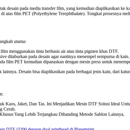
tak desain pada media transfer film, yang kemudian diaplikasikan ke k
di atas film PET (Polyethylene Terephthalate). Tongkat prosesnya meli
langkah utama:
film menggunakan tinta berbasis air atau tinta pigmen khas DTF.
hesive ditaburkan pada desain agar nantinya menempel sempurna di kain.
 pada film PET kemudian dipanaskan dengan mesin press untuk menempe
 lainnya. Desain bisa diaplikasikan pada berbagai jenis kain, dari katun
n:
k Kaos, Jaket, Dan Tas. Ini Menjadikan Mesin DTF Solusi Ideal Untuk
g Cerah.
Khusus Yang Lebih Terjangkau Dibanding Metode Sablon Lainnya.
sin DTF i3200 dengan dual printhead di Planetprint
.