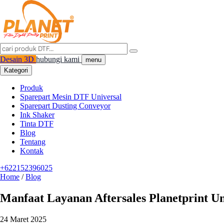
Desain 3D
hubungi kami
menu
Kategori
Produk
Sparepart Mesin DTF Universal
Sparepart Dusting Conveyor
Ink Shaker
Tinta DTF
Blog
Tentang
Kontak
+622152396025
Home
/
Blog
Manfaat Layanan Aftersales Planetprint U
24 Maret 2025