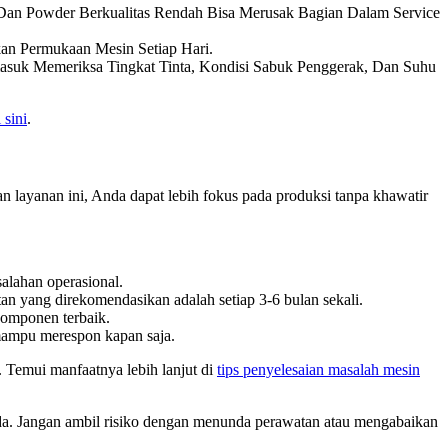
a Dan Powder Berkualitas Rendah Bisa Merusak Bagian Dalam Service
n Permukaan Mesin Setiap Hari.
masuk Memeriksa Tingkat Tinta, Kondisi Sabuk Penggerak, Dan Suhu
 sini
.
ayanan ini, Anda dapat lebih fokus pada produksi tanpa khawatir
alahan operasional.
an yang direkomendasikan adalah setiap 3-6 bulan sekali.
omponen terbaik.
 mampu merespon kapan saja.
. Temui manfaatnya lebih lanjut di
tips penyelesaian masalah mesin
Anda. Jangan ambil risiko dengan menunda perawatan atau mengabaikan