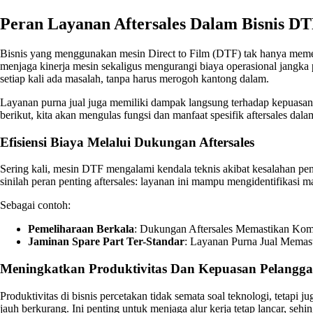
Peran Layanan Aftersales Dalam Bisnis D
Bisnis yang menggunakan mesin Direct to Film (DTF) tak hanya memerluk
menjaga kinerja mesin sekaligus mengurangi biaya operasional jangka 
setiap kali ada masalah, tanpa harus merogoh kantong dalam.
Layanan purna jual juga memiliki dampak langsung terhadap kepuasan
berikut, kita akan mengulas fungsi dan manfaat spesifik aftersales dal
Efisiensi Biaya Melalui Dukungan Aftersales
Sering kali, mesin DTF mengalami kendala teknis akibat kesalahan pe
sinilah peran penting aftersales: layanan ini mampu mengidentifikasi 
Sebagai contoh:
Pemeliharaan Berkala
: Dukungan Aftersales Memastikan Kom
Jaminan Spare Part Ter-Standar
: Layanan Purna Jual Memast
Meningkatkan Produktivitas Dan Kepuasan Pelangg
Produktivitas di bisnis percetakan tidak semata soal teknologi, tetap
jauh berkurang. Ini penting untuk menjaga alur kerja tetap lancar, se