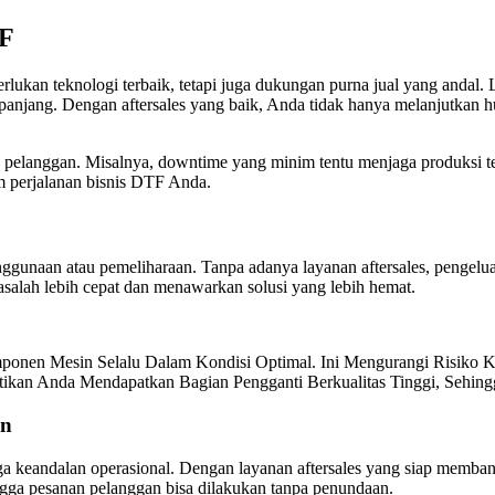
TF
an teknologi terbaik, tetapi juga dukungan purna jual yang andal. Lay
panjang. Dengan aftersales yang baik, Anda tidak hanya melanjutkan h
 pelanggan. Misalnya, downtime yang minim tentu menjaga produksi t
am perjalanan bisnis DTF Anda.
nggunaan atau pemeliharaan. Tanpa adanya layanan aftersales, pengelu
masalah lebih cepat dan menawarkan solusi yang lebih hemat.
ponen Mesin Selalu Dalam Kondisi Optimal. Ini Mengurangi Risiko K
ikan Anda Mendapatkan Bagian Pengganti Berkualitas Tinggi, Sehingg
an
i juga keandalan operasional. Dengan layanan aftersales yang siap mem
hingga pesanan pelanggan bisa dilakukan tanpa penundaan.