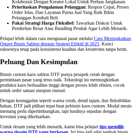
Kolaborasi Dengan Kreator Lokal Untuk Perluas Jangkauan.
Prioritaskan Pengalaman Pelanggan
: Respon Cepat, Proses
Order Jelas, Dan Layanan Purna Jual Yang Baik Bikin
Pelanggan Kembali Beli.
Pakai Strategi Harga Fleksibel
: Tawarkan Diskon Untuk
Pembelian Besar Atau Bundling Produk Agar Lebih Menarik.
Pelajari lebih dalam cara menguasai pasar melalui
Cara Meningkatkan
Omzet Bisnis Sablon dengan Strategi Efektif di 2025
. Kunci
suksesnya tetap pada konsistensi kualitas dan kreativitas tanpa henti.
Peluang Dan Kesimpulan
Bisnis custom kaos sablon DTF punya prospek cerah dengan
permintaan pasar yang terus naik. Teknologi ini memungkinkan
produksi kaos berkualitas tinggi dengan proses lebih efisien, cocok
untuk order satuan maupun massal.
Dengan keunggulan seperti warna cerah, detail tajam, dan fleksibilitas
bahan, DTF jadi pilihan tepat buat pebisnis kaos custom. Modal mesin
memang perlu dipertimbangkan, tapi hasilnya sepadan dengan
investasi yang dikeluarkan.
Untuk desain yang lebih menarik, kamu bisa pelajari
tips memilih
warna desain DTF yang berkesan
. Ini bisa jadi nilai tambah bisnis