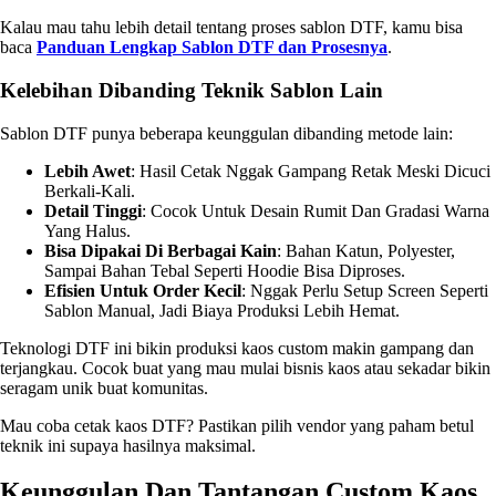
Kalau mau tahu lebih detail tentang proses sablon DTF, kamu bisa
baca
Panduan Lengkap Sablon DTF dan Prosesnya
.
Kelebihan Dibanding Teknik Sablon Lain
Sablon DTF punya beberapa keunggulan dibanding metode lain:
Lebih Awet
: Hasil Cetak Nggak Gampang Retak Meski Dicuci
Berkali-Kali.
Detail Tinggi
: Cocok Untuk Desain Rumit Dan Gradasi Warna
Yang Halus.
Bisa Dipakai Di Berbagai Kain
: Bahan Katun, Polyester,
Sampai Bahan Tebal Seperti Hoodie Bisa Diproses.
Efisien Untuk Order Kecil
: Nggak Perlu Setup Screen Seperti
Sablon Manual, Jadi Biaya Produksi Lebih Hemat.
Teknologi DTF ini bikin produksi kaos custom makin gampang dan
terjangkau. Cocok buat yang mau mulai bisnis kaos atau sekadar bikin
seragam unik buat komunitas.
Mau coba cetak kaos DTF? Pastikan pilih vendor yang paham betul
teknik ini supaya hasilnya maksimal.
Keunggulan Dan Tantangan Custom Kaos