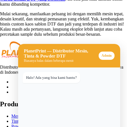
kamu dibanding kompetitor.
Mulai sekarang, manfaatkan peluang ini dengan memilih mesin tepat,
desain kreatif, dan strategi pemasaran yang efektif. Yuk, kembangkan
bisnis custom kaos sablon DTF dan jadi yang terdepan di industri ini!
Kalau masih ada pertanyaan, langsung eksplor lebih lanjut atau coba
percetakan sample dulu sebelum produksi besar-besaran.
PlanetPrint — Distributor Mesin,
Tinta & Powder DTF
Admin
Biasanya balas dalam beberapa menit
Distributor mesin, tinta, dan powder DTF (Direct-to-Film) terpercaya
di Indonesia. Solusi lengkap untuk usaha sablon digital Anda.
Halo! Ada yang bisa kami bantu?
Produk
Mesin DTF
Tinta DTF
Powder DTF