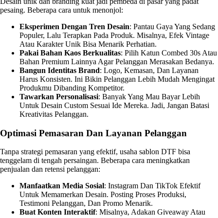
Desain unik dan branding kuat jadi pembeda di pasar yang padat
pesaing. Beberapa cara untuk menonjol:
Eksperimen Dengan Tren Desain
: Pantau Gaya Yang Sedang
Populer, Lalu Terapkan Pada Produk. Misalnya, Efek Vintage
Atau Karakter Unik Bisa Menarik Perhatian.
Pakai Bahan Kaos Berkualitas
: Pilih Katun Combed 30s Atau
Bahan Premium Lainnya Agar Pelanggan Merasakan Bedanya.
Bangun Identitas Brand
: Logo, Kemasan, Dan Layanan
Harus Konsisten. Ini Bikin Pelanggan Lebih Mudah Mengingat
Produkmu Dibanding Kompetitor.
Tawarkan Personalisasi
: Banyak Yang Mau Bayar Lebih
Untuk Desain Custom Sesuai Ide Mereka. Jadi, Jangan Batasi
Kreativitas Pelanggan.
Optimasi Pemasaran Dan Layanan Pelanggan
Tanpa strategi pemasaran yang efektif, usaha sablon DTF bisa
tenggelam di tengah persaingan. Beberapa cara meningkatkan
penjualan dan retensi pelanggan:
Manfaatkan Media Sosial
: Instagram Dan TikTok Efektif
Untuk Memamerkan Desain. Posting Proses Produksi,
Testimoni Pelanggan, Dan Promo Menarik.
Buat Konten Interaktif
: Misalnya, Adakan Giveaway Atau