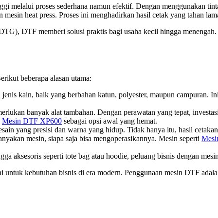
nggi melalui proses sederhana namun efektif. Dengan menggunakan tint
mesin heat press. Proses ini menghadirkan hasil cetak yang tahan lam
ment (DTG), DTF memberi solusi praktis bagi usaha kecil hingga meneng
rikut beberapa alasan utama:
nis kain, baik yang berbahan katun, polyester, maupun campuran. In
erlukan banyak alat tambahan. Dengan perawatan yang tepat, investasi 
n
Mesin DTF XP600
sebagai opsi awal yang hemat.
in yang presisi dan warna yang hidup. Tidak hanya itu, hasil cetakann
anyakan mesin, siapa saja bisa mengoperasikannya. Mesin seperti
Mesi
gga aksesoris seperti tote bag atau hoodie, peluang bisnis dengan mesi
uai untuk kebutuhan bisnis di era modern. Penggunaan mesin DTF adal