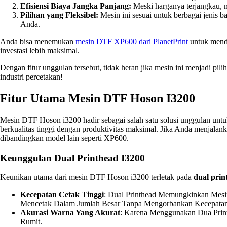
Efisiensi Biaya Jangka Panjang:
Meski harganya terjangkau, m
Pilihan yang Fleksibel:
Mesin ini sesuai untuk berbagai jenis ba
Anda.
Anda bisa menemukan
mesin DTF XP600 dari PlanetPrint
untuk menda
investasi lebih maksimal.
Dengan fitur unggulan tersebut, tidak heran jika mesin ini menjadi pi
industri percetakan!
Fitur Utama Mesin DTF Hoson I3200
Mesin DTF Hoson i3200 hadir sebagai salah satu solusi unggulan untu
berkualitas tinggi dengan produktivitas maksimal. Jika Anda menjalank
dibandingkan model lain seperti XP600.
Keunggulan Dual Printhead I3200
Keunikan utama dari mesin DTF Hoson i3200 terletak pada
dual prin
Kecepatan Cetak Tinggi
: Dual Printhead Memungkinkan Mesi
Mencetak Dalam Jumlah Besar Tanpa Mengorbankan Kecepatan
Akurasi Warna Yang Akurat
: Karena Menggunakan Dua Print
Rumit.