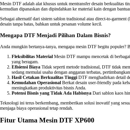
Mesin DTF adalah alat khusus untuk mentransfer desain berkualitas ti
kemudian dipanaskan dan dipindahkan ke material kain dengan bantuan 
Sebagai alternatif dari sistem sablon tradisional atau direct-to-gar
desain tanpa batas, bahkan untuk pesanan volume kecil.
Mengapa DTF Menjadi Pilihan Dalam Bisnis?
Anda mungkin bertanya-tanya, mengapa mesin DTF begitu populer? Be
Fleksibilitas Material
Mesin DTF mampu mencetak di berbagai je
yang beragam.
Efisiensi Biaya
Tidak seperti metode tradisional, DTF tidak mem
sedang memulai usaha dengan anggaran terbatas, pertimbangka
Hasil Cetakan Berkualitas Tinggi
DTF menghadirkan detail desa
Kemudahan Operasional
Berkat desain user-friendly pada keb
meningkatkan produktivitas bisnis Anda.
Potensi Bisnis yang Tidak Ada Habisnya
Dari sablon kaos hin
Teknologi ini terus berkembang, memberikan solusi inovatif yang ses
menjaga biaya operasional tetap rendah.
Fitur Utama Mesin DTF XP600