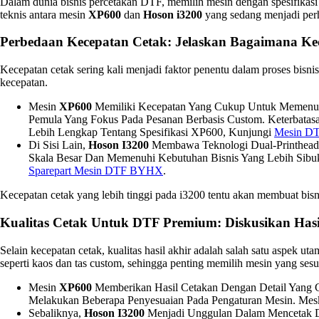
Dalam dunia bisnis percetakan DTF, memilih mesin dengan spesifikasi 
teknis antara mesin
XP600
dan
Hoson i3200
yang sedang menjadi per
Perbedaan Kecepatan Cetak: Jelaskan Bagaimana Kec
Kecepatan cetak sering kali menjadi faktor penentu dalam proses bi
kecepatan.
Mesin
XP600
Memiliki Kecepatan Yang Cukup Untuk Memenuhi
Pemula Yang Fokus Pada Pesanan Berbasis Custom. Keterbatas
Lebih Lengkap Tentang Spesifikasi XP600, Kunjungi
Mesin DT
Di Sisi Lain,
Hoson I3200
Membawa Teknologi Dual-Printhead 
Skala Besar Dan Memenuhi Kebutuhan Bisnis Yang Lebih Sibuk
Sparepart Mesin DTF BYHX
.
Kecepatan cetak yang lebih tinggi pada i3200 tentu akan membuat bisn
Kualitas Cetak Untuk DTF Premium: Diskusikan Has
Selain kecepatan cetak, kualitas hasil akhir adalah salah satu aspe
seperti kaos dan tas custom, sehingga penting memilih mesin yang sesu
Mesin
XP600
Memberikan Hasil Cetakan Dengan Detail Yang C
Melakukan Beberapa Penyesuaian Pada Pengaturan Mesin. Mes
Sebaliknya,
Hoson I3200
Menjadi Unggulan Dalam Mencetak De