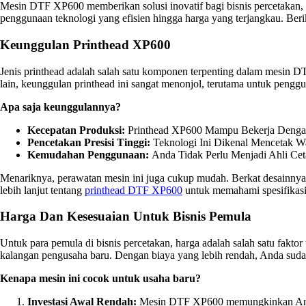
Mesin DTF XP600 memberikan solusi inovatif bagi bisnis percetakan, te
penggunaan teknologi yang efisien hingga harga yang terjangkau. Beri
Keunggulan Printhead XP600
Jenis printhead adalah salah satu komponen terpenting dalam mes
lain, keunggulan printhead ini sangat menonjol, terutama untuk pengg
Apa saja keunggulannya?
Kecepatan Produksi:
Printhead XP600 Mampu Bekerja Dengan
Pencetakan Presisi Tinggi:
Teknologi Ini Dikenal Mencetak W
Kemudahan Penggunaan:
Anda Tidak Perlu Menjadi Ahli Ce
Menariknya, perawatan mesin ini juga cukup mudah. Berkat desainnya
lebih lanjut tentang
printhead DTF XP600
untuk memahami spesifikas
Harga Dan Kesesuaian Untuk Bisnis Pemula
Untuk para pemula di bisnis percetakan, harga adalah salah satu fa
kalangan pengusaha baru. Dengan biaya yang lebih rendah, Anda suda
Kenapa mesin ini cocok untuk usaha baru?
Investasi Awal Rendah:
Mesin DTF XP600 memungkinkan Anda