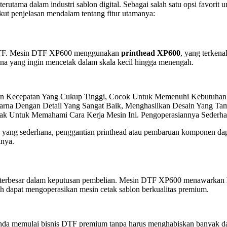
rutama dalam industri sablon digital. Sebagai salah satu opsi favorit 
kut penjelasan mendalam tentang fitur utamanya:
in DTF. Mesin DTF XP600 menggunakan
printhead XP600
, yang terken
una yang ingin mencetak dalam skala kecil hingga menengah.
 Kecepatan Yang Cukup Tinggi, Cocok Untuk Memenuhi Kebutuhan P
arna Dengan Detail Yang Sangat Baik, Menghasilkan Desain Yang Tam
tak Untuk Memahami Cara Kerja Mesin Ini. Pengoperasiannya Seder
 yang sederhana, penggantian printhead atau pembaruan komponen dapa
inya.
ktor terbesar dalam keputusan pembelian. Mesin DTF XP600 menawarkan
h dapat mengoperasikan mesin cetak sablon berkualitas premium.
 memulai bisnis DTF premium tanpa harus menghabiskan banyak da