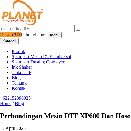
Desain 3D
hubungi kami
menu
Kategori
Produk
Sparepart Mesin DTF Universal
Sparepart Dusting Conveyor
Ink Shaker
Tinta DTF
Blog
Tentang
Kontak
+622152396025
Home
/
Blog
Perbandingan Mesin DTF XP600 Dan Hoson
12 April 2025