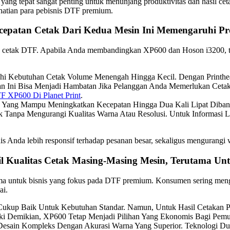
yang tepat sangat penting untuk menunjang produktivitas dan hasil cet
hatian para pebisnis DTF premium.
epatan Cetak Dari Kedua Mesin Ini Memengaruhi Pro
snis cetak DTF. Apabila Anda membandingkan XP600 dan Hoson i3200, t
 Kebutuhan Cetak Volume Menengah Hingga Kecil. Dengan Printhead
an Ini Bisa Menjadi Hambatan Jika Pelanggan Anda Memerlukan Ceta
F XP600 Di Planet Print
.
Yang Mampu Meningkatkan Kecepatan Hingga Dua Kali Lipat Diband
 Tanpa Mengurangi Kualitas Warna Atau Resolusi. Untuk Informasi L
is Anda lebih responsif terhadap pesanan besar, sekaligus mengurangi
il Kualitas Cetak Masing-Masing Mesin, Terutama 
k utama untuk bisnis yang fokus pada DTF premium. Konsumen sering m
ai.
ukup Baik Untuk Kebutuhan Standar. Namun, Untuk Hasil Cetakan Pr
ki Demikian, XP600 Tetap Menjadi Pilihan Yang Ekonomis Bagi Pemu
sain Kompleks Dengan Akurasi Warna Yang Superior. Teknologi Du