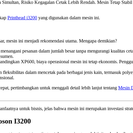
a Simultan, Risiko Kegagalan Cetak Lebih Rendah. Mesin Tetap Sta
ngkap
Printhead i3200
yang digunakan dalam mesin ini.
sar, mesin ini menjadi rekomendasi utama. Mengapa demikian?
menangani pesanan dalam jumlah besar tanpa mengurangi kualitas cetak
nsumen.
ibandingkan XP600, biaya operasional mesin ini tetap ekonomis. Pengg
ksibilitas dalam mencetak pada berbagai jenis kain, termasuk polyeste
nsional.
epat, pertimbangkan untuk menggali detail lebih lanjut tentang
Mesin 
aatnya untuk bisnis, jelas bahwa mesin ini merupakan investasi stra
oson I3200