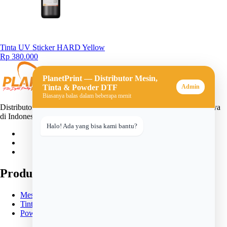
Tinta UV Sticker HARD Yellow
Rp 380.000
PlanetPrint — Distributor Mesin,
Tinta & Powder DTF
Admin
Biasanya balas dalam beberapa menit
Distributor mesin, tinta, dan powder DTF (Direct-to-Film) terpercaya
di Indonesia. Solusi lengkap untuk usaha sablon digital Anda.
Halo! Ada yang bisa kami bantu?
Produk
Mesin DTF
Tinta DTF
Powder DTF