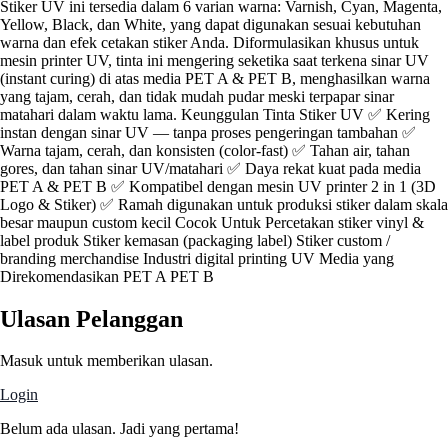
Stiker UV ini tersedia dalam 6 varian warna: Varnish, Cyan, Magenta,
Yellow, Black, dan White, yang dapat digunakan sesuai kebutuhan
warna dan efek cetakan stiker Anda. Diformulasikan khusus untuk
mesin printer UV, tinta ini mengering seketika saat terkena sinar UV
(instant curing) di atas media PET A & PET B, menghasilkan warna
yang tajam, cerah, dan tidak mudah pudar meski terpapar sinar
matahari dalam waktu lama. Keunggulan Tinta Stiker UV ✅ Kering
instan dengan sinar UV — tanpa proses pengeringan tambahan ✅
Warna tajam, cerah, dan konsisten (color-fast) ✅ Tahan air, tahan
gores, dan tahan sinar UV/matahari ✅ Daya rekat kuat pada media
PET A & PET B ✅ Kompatibel dengan mesin UV printer 2 in 1 (3D
Logo & Stiker) ✅ Ramah digunakan untuk produksi stiker dalam skala
besar maupun custom kecil Cocok Untuk Percetakan stiker vinyl &
label produk Stiker kemasan (packaging label) Stiker custom /
branding merchandise Industri digital printing UV Media yang
Direkomendasikan PET A PET B
Ulasan Pelanggan
Masuk untuk memberikan ulasan.
Login
Belum ada ulasan. Jadi yang pertama!