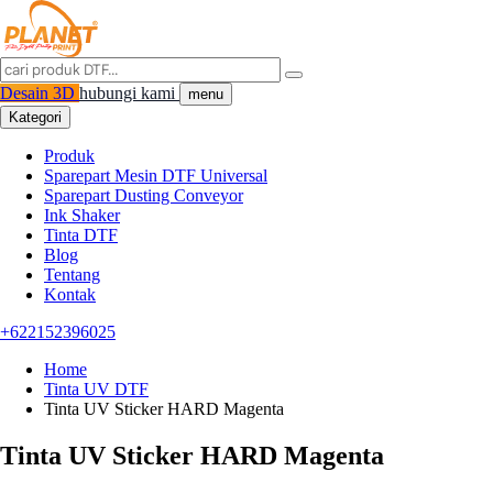
Desain 3D
hubungi kami
menu
Kategori
Produk
Sparepart Mesin DTF Universal
Sparepart Dusting Conveyor
Ink Shaker
Tinta DTF
Blog
Tentang
Kontak
+622152396025
Home
Tinta UV DTF
Tinta UV Sticker HARD Magenta
Tinta UV Sticker HARD Magenta