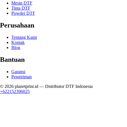
Mesin DTF
Tinta DTF
Powder DTF
Perusahaan
Tentang Kami
Kontak
Blog
Bantuan
Garansi
Pengiriman
© 2026
planetprint.id
— Distributor DTF Indonesia
+622152396025