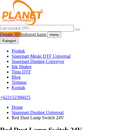
Desain 3D
hubungi kami
menu
Kategori
Produk
Sparepart Mesin DTF Universal
Sparepart Dusting Conveyor
Ink Shaker
Tinta DTF
Blog
Tentang
Kontak
+622152396025
Home
Sparepart Dusting Universal
Red Dust Lamp Switch 24V
Red Dust Lamp Switch 24V