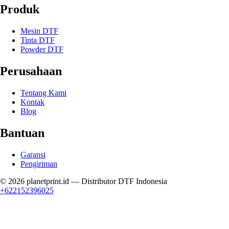
Produk
Mesin DTF
Tinta DTF
Powder DTF
Perusahaan
Tentang Kami
Kontak
Blog
Bantuan
Garansi
Pengiriman
© 2026
planetprint.id
— Distributor DTF Indonesia
+622152396025