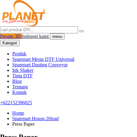
Desain 3D
hubungi kami
menu
Kategori
Produk
Sparepart Mesin DTF Universal
Sparepart Dusting Conveyor
Ink Shaker
Tinta DTF
Blog
Tentang
Kontak
+622152396025
Home
Sparepart Hoson 2Head
Press Paper
Press Paper