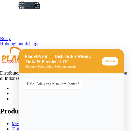
Relay
Hubungi untuk harga
PlanetPrint — Distributor Mesin,
Tinta & Powder DTF
Admin
Biasanya balas dalam beberapa menit
Distributor mesin, tinta, dan powder DTF (Direct-to-Film) terpercaya
di Indonesia. Solusi lengkap untuk usaha sablon digital Anda.
Halo! Ada yang bisa kami bantu?
Produk
Mesin DTF
Tinta DTF