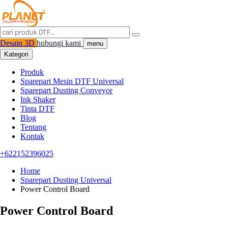
Desain 3D
hubungi kami
menu
Kategori
Produk
Sparepart Mesin DTF Universal
Sparepart Dusting Conveyor
Ink Shaker
Tinta DTF
Blog
Tentang
Kontak
+622152396025
Home
Sparepart Dusting Universal
Power Control Board
Power Control Board