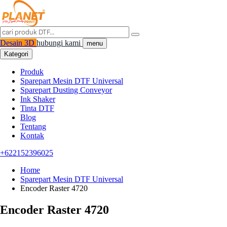
Desain 3D
hubungi kami
menu
Kategori
Produk
Sparepart Mesin DTF Universal
Sparepart Dusting Conveyor
Ink Shaker
Tinta DTF
Blog
Tentang
Kontak
+622152396025
Home
Sparepart Mesin DTF Universal
Encoder Raster 4720
Encoder Raster 4720