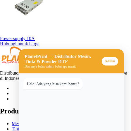
Power supply 10A
Hubungi untuk harga
PlanetPrint — Distributor Mesin,
Tinta & Powder DTF
Admin
Biasanya balas dalam beberapa menit
Distributor mesin, tinta, dan powder DTF (Direct-to-Film) terpercaya
di Indonesia. Solusi lengkap untuk usaha sablon digital Anda.
Halo! Ada yang bisa kami bantu?
Produk
Mesin DTF
Tinta DTF