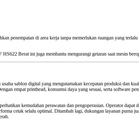
kan penempatan di area kerja tanpa memerlukan ruangan yang terlalu 
F HS622 Berat ini juga membantu mengurangi getaran saat mesin beroper
 usaha sablon digital yang mengutamakan kecepatan produksi dan kual
ya. Dengan empat printhead, konsumsi daya yang sesuai, serta softwar
perhatikan kemudahan perawatan dan pengoperasian. Operator dapat d
erforma cetak selalu optimal. Ditambah lagi, dukungan layanan purna j
erah.