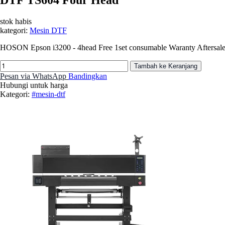
stok habis
kategori:
Mesin DTF
HOSON Epson i3200 - 4head Free 1set consumable Waranty Aftersale
Tambah ke Keranjang
Pesan via WhatsApp
Bandingkan
Hubungi untuk harga
Kategori:
#mesin-dtf