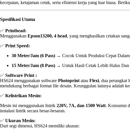
kecepatan, ketajaman cetak, serta efisiensi kerja yang luar biasa. Berik
Spesifikasi Utama
✅
Printhead:
Menggunakan
Epson13200, 4 head
, yang menghasilkan cetakan sanga
✅
Print Speed:
30 Meter/jam (6 Pass)
→ Cocok Untuk Produksi Cepat Dalam 
15 Meter/jam (8 Pass)
→ Untuk Hasil Cetak Lebih Halus Dan 
✅
Software Print :
HS624 menggunakan software
Photoprint
atau
Flexi
, dua perangkat l
mendukung berbagai format file desain. Keunggulan lainnya adalah kem
✅
Kelistrikan Mesin:
Mesin ini menggunakan listrik
220V, 7A, dan 1500 Watt
. Konsumsi d
instalasi listrik secara besar-besaran.
✅
Ukuran Mesin:
Dari segi dimensi, HS624 memiliki ukuran: