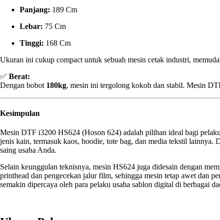
Panjang:
189 Cm
Lebar:
75 Cm
Tinggi:
168 Cm
Ukuran ini cukup compact untuk sebuah mesin cetak industri, memudah
✅
Berat:
Dengan bobot
180kg
, mesin ini tergolong kokoh dan stabil. Mesin DT
Kesimpulan
Mesin DTF i3200 HS624 (Hoson 624) adalah pilihan ideal bagi pelaku
jenis kain, termasuk kaos, hoodie, tote bag, dan media tekstil lainn
saing usaha Anda.
Selain keunggulan teknisnya, mesin HS624 juga didesain dengan mem
printhead dan pengecekan jalur film, sehingga mesin tetap awet dan p
semakin dipercaya oleh para pelaku usaha sablon digital di berbagai da