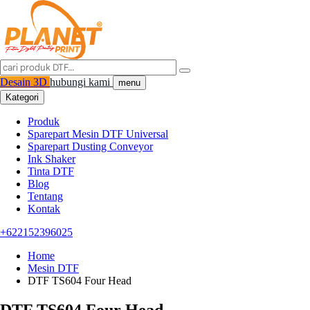
Desain 3D
hubungi kami
menu
Kategori
Produk
Sparepart Mesin DTF Universal
Sparepart Dusting Conveyor
Ink Shaker
Tinta DTF
Blog
Tentang
Kontak
+622152396025
Home
Mesin DTF
DTF TS604 Four Head
DTF TS604 Four Head