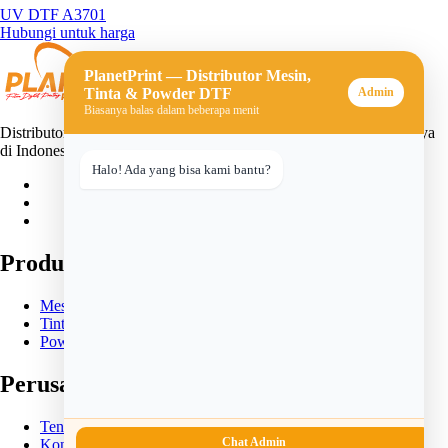
UV DTF A3701
Hubungi untuk harga
PlanetPrint — Distributor Mesin,
Tinta & Powder DTF
Admin
Biasanya balas dalam beberapa menit
Distributor mesin, tinta, dan powder DTF (Direct-to-Film) terpercaya
di Indonesia. Solusi lengkap untuk usaha sablon digital Anda.
Halo! Ada yang bisa kami bantu?
Produk
Mesin DTF
Tinta DTF
Powder DTF
Perusahaan
Tentang Kami
Chat Admin
Kontak