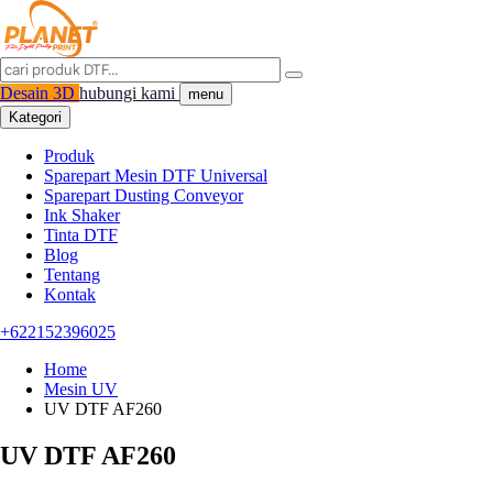
Desain 3D
hubungi kami
menu
Kategori
Produk
Sparepart Mesin DTF Universal
Sparepart Dusting Conveyor
Ink Shaker
Tinta DTF
Blog
Tentang
Kontak
+622152396025
Home
Mesin UV
UV DTF AF260
UV DTF AF260