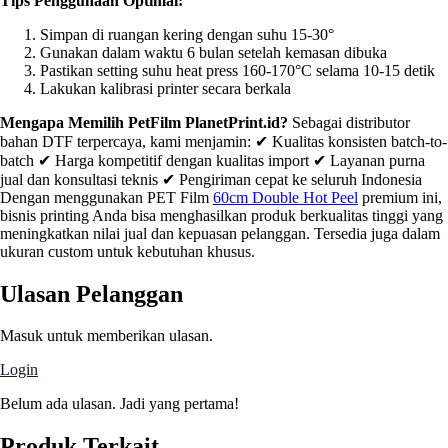
Tips Penggunaan Optimal:
Simpan di ruangan kering dengan suhu 15-30°
Gunakan dalam waktu 6 bulan setelah kemasan dibuka
Pastikan setting suhu heat press 160-170°C selama 10-15 detik
Lakukan kalibrasi printer secara berkala
Mengapa Memilih PetFilm PlanetPrint.id?
Sebagai distributor
bahan DTF terpercaya, kami menjamin: ✔ Kualitas konsisten batch-to-
batch ✔ Harga kompetitif dengan kualitas import ✔ Layanan purna
jual dan konsultasi teknis ✔ Pengiriman cepat ke seluruh Indonesia
Dengan menggunakan PET Film
60cm Double Hot Peel
premium ini,
bisnis printing Anda bisa menghasilkan produk berkualitas tinggi yang
meningkatkan nilai jual dan kepuasan pelanggan. Tersedia juga dalam
ukuran custom untuk kebutuhan khusus.
Ulasan Pelanggan
Masuk untuk memberikan ulasan.
Login
Belum ada ulasan. Jadi yang pertama!
Produk Terkait