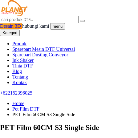
Desain 3D
hubungi kami
menu
Kategori
Produk
Sparepart Mesin DTF Universal
Sparepart Dusting Conveyor
Ink Shaker
Tinta DTF
Blog
Tentang
Kontak
+622152396025
Home
Pet Film DTF
PET Film 60CM S3 Single Side
PET Film 60CM S3 Single Side