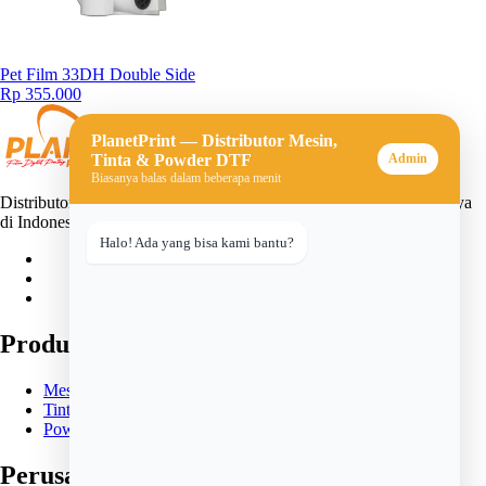
Pet Film 33DH Double Side
Rp 355.000
PlanetPrint — Distributor Mesin,
Tinta & Powder DTF
Admin
Biasanya balas dalam beberapa menit
Distributor mesin, tinta, dan powder DTF (Direct-to-Film) terpercaya
di Indonesia. Solusi lengkap untuk usaha sablon digital Anda.
Halo! Ada yang bisa kami bantu?
Produk
Mesin DTF
Tinta DTF
Powder DTF
Perusahaan