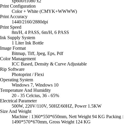
xp600/f1080 x2
Print Configuration
Color + White (CMYK+WWWW)
Print Accuracy
1440/2160/2880dpi
Print Speed
8m/H, 4 PASS, 6m/H, 6 PASS
Ink Supply System
1 Liter Ink Bottle
Image Format
Bitmap, Tiff, Jpeg, Eps, Pdf
Color Management
ICC Based, Density & Curve Adjustable
Rip Software
Photoprint / Flexi
Operating System
Windows 7, Windows 10
Temperature And Humidity
20 - 35 Celcius, 36 - 65%
Electrical Parameter
500W, 220V/110V, 50HZ/60HZ, Power 1.5KW
Size And Weight
Machine : 1360*550*650mm, Nett Weight 94 KG Packing :
1490*570*670mm, Gross Weight 124 KG