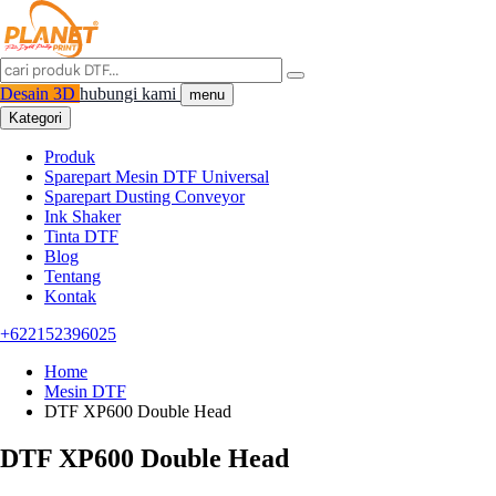
Desain 3D
hubungi kami
menu
Kategori
Produk
Sparepart Mesin DTF Universal
Sparepart Dusting Conveyor
Ink Shaker
Tinta DTF
Blog
Tentang
Kontak
+622152396025
Home
Mesin DTF
DTF XP600 Double Head
DTF XP600 Double Head