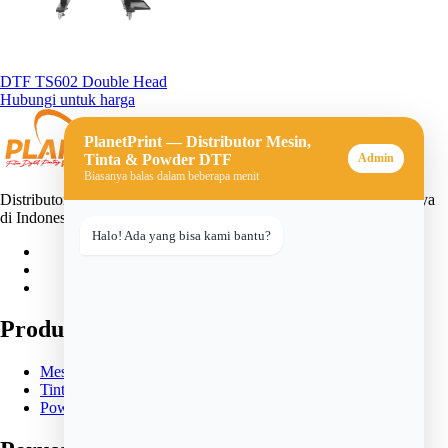
DTF TS602 Double Head
Hubungi untuk harga
PlanetPrint — Distributor Mesin,
Tinta & Powder DTF
Admin
Biasanya balas dalam beberapa menit
Distributor mesin, tinta, dan powder DTF (Direct-to-Film) terpercaya
di Indonesia. Solusi lengkap untuk usaha sablon digital Anda.
Halo! Ada yang bisa kami bantu?
Produk
Mesin DTF
Tinta DTF
Powder DTF