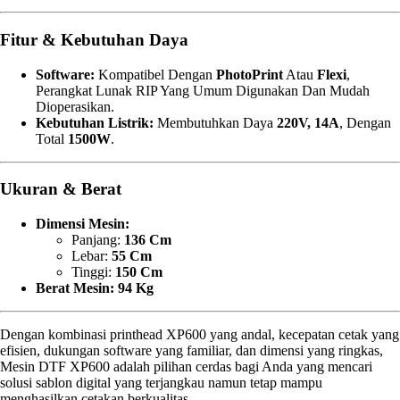
Fitur & Kebutuhan Daya
Software:
Kompatibel Dengan
PhotoPrint
Atau
Flexi
,
Perangkat Lunak RIP Yang Umum Digunakan Dan Mudah
Dioperasikan.
Kebutuhan Listrik:
Membutuhkan Daya
220V, 14A
, Dengan
Total
1500W
.
Ukuran & Berat
Dimensi Mesin:
Panjang:
136 Cm
Lebar:
55 Cm
Tinggi:
150 Cm
Berat Mesin:
94 Kg
Dengan kombinasi printhead XP600 yang andal, kecepatan cetak yang
efisien, dukungan software yang familiar, dan dimensi yang ringkas,
Mesin DTF XP600 adalah pilihan cerdas bagi Anda yang mencari
solusi sablon digital yang terjangkau namun tetap mampu
menghasilkan cetakan berkualitas.