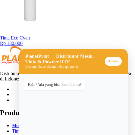
Tinta Eco Cyan
Rp 180.000
PlanetPrint — Distributor Mesin,
Tinta & Powder DTF
Admin
Biasanya balas dalam beberapa menit
Distributor mesin, tinta, dan powder DTF (Direct-to-Film) terpercaya
di Indonesia. Solusi lengkap untuk usaha sablon digital Anda.
Halo! Ada yang bisa kami bantu?
Produk
Mesin DTF
Tinta DTF