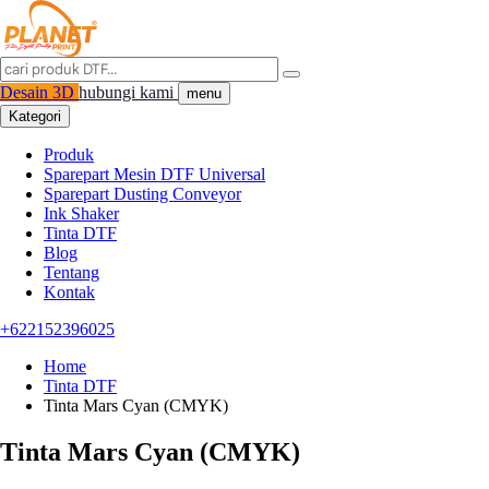
Desain 3D
hubungi kami
menu
Kategori
Produk
Sparepart Mesin DTF Universal
Sparepart Dusting Conveyor
Ink Shaker
Tinta DTF
Blog
Tentang
Kontak
+622152396025
Home
Tinta DTF
Tinta Mars Cyan (CMYK)
Tinta Mars Cyan (CMYK)