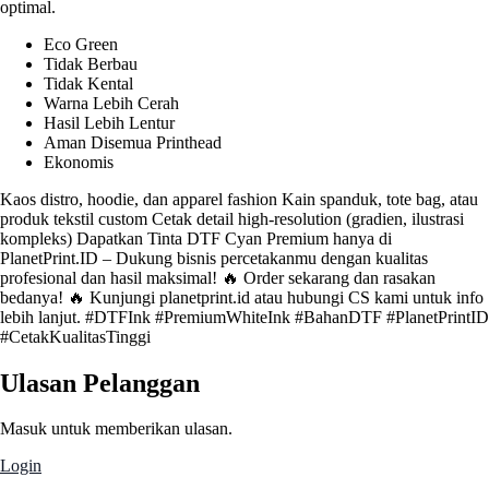
optimal.
Eco Green
Tidak Berbau
Tidak Kental
Warna Lebih Cerah
Hasil Lebih Lentur
Aman Disemua Printhead
Ekonomis
Kaos distro, hoodie, dan apparel fashion Kain spanduk, tote bag, atau
produk tekstil custom Cetak detail high-resolution (gradien, ilustrasi
kompleks) Dapatkan Tinta DTF Cyan Premium hanya di
PlanetPrint.ID – Dukung bisnis percetakanmu dengan kualitas
profesional dan hasil maksimal! 🔥 Order sekarang dan rasakan
bedanya! 🔥 Kunjungi planetprint.id atau hubungi CS kami untuk info
lebih lanjut. #DTFInk #PremiumWhiteInk #BahanDTF #PlanetPrintID
#CetakKualitasTinggi
Ulasan Pelanggan
Masuk untuk memberikan ulasan.
Login