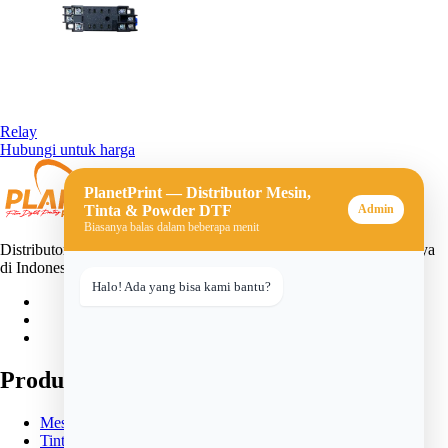
Relay
Hubungi untuk harga
PlanetPrint — Distributor Mesin,
Tinta & Powder DTF
Admin
Biasanya balas dalam beberapa menit
Distributor mesin, tinta, dan powder DTF (Direct-to-Film) terpercaya
di Indonesia. Solusi lengkap untuk usaha sablon digital Anda.
Halo! Ada yang bisa kami bantu?
Produk
Mesin DTF
Tinta DTF