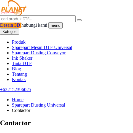
Desain 3D
hubungi kami
menu
Kategori
Produk
Sparepart Mesin DTF Universal
Sparepart Dusting Conveyor
Ink Shaker
Tinta DTF
Blog
Tentang
Kontak
+622152396025
Home
Sparepart Dusting Universal
Contactor
Contactor