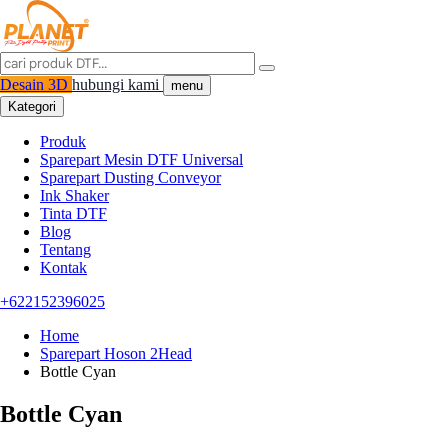
Desain 3D
hubungi kami
menu
Kategori
Produk
Sparepart Mesin DTF Universal
Sparepart Dusting Conveyor
Ink Shaker
Tinta DTF
Blog
Tentang
Kontak
+622152396025
Home
Sparepart Hoson 2Head
Bottle Cyan
Bottle Cyan