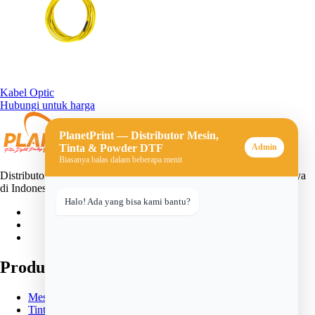
Kabel Optic
Hubungi untuk harga
PlanetPrint — Distributor Mesin,
Tinta & Powder DTF
Admin
Biasanya balas dalam beberapa menit
Distributor mesin, tinta, dan powder DTF (Direct-to-Film) terpercaya
di Indonesia. Solusi lengkap untuk usaha sablon digital Anda.
Halo! Ada yang bisa kami bantu?
Produk
Mesin DTF
Tinta DTF