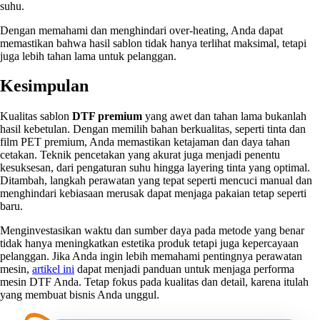
suhu.
Dengan memahami dan menghindari over-heating, Anda dapat
memastikan bahwa hasil sablon tidak hanya terlihat maksimal, tetapi
juga lebih tahan lama untuk pelanggan.
Kesimpulan
Kualitas sablon
DTF premium
yang awet dan tahan lama bukanlah
hasil kebetulan. Dengan memilih bahan berkualitas, seperti tinta dan
film PET premium, Anda memastikan ketajaman dan daya tahan
cetakan. Teknik pencetakan yang akurat juga menjadi penentu
kesuksesan, dari pengaturan suhu hingga layering tinta yang optimal.
Ditambah, langkah perawatan yang tepat seperti mencuci manual dan
menghindari kebiasaan merusak dapat menjaga pakaian tetap seperti
baru.
Menginvestasikan waktu dan sumber daya pada metode yang benar
tidak hanya meningkatkan estetika produk tetapi juga kepercayaan
pelanggan. Jika Anda ingin lebih memahami pentingnya perawatan
mesin,
artikel ini
dapat menjadi panduan untuk menjaga performa
mesin DTF Anda. Tetap fokus pada kualitas dan detail, karena itulah
yang membuat bisnis Anda unggul.