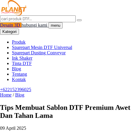
Desain 3D
hubungi kami
menu
Kategori
Produk
Sparepart Mesin DTF Universal
Sparepart Dusting Conveyor
Ink Shaker
Tinta DTF
Blog
Tentang
Kontak
+622152396025
Home
/
Blog
Tips Membuat Sablon DTF Premium Awet
Dan Tahan Lama
09 April 2025