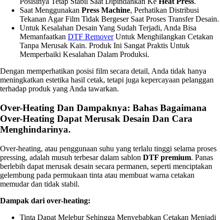
Posisinya Tetap Stabil Saat Dipindahkan Ke
Heat Press
.
Saat Menggunakan
Press Machine
, Perhatikan Distribusi
Tekanan Agar Film Tidak Bergeser Saat Proses Transfer Desain.
Untuk Kesalahan Desain Yang Sudah Terjadi, Anda Bisa
Memanfaatkan
DTF Remover
Untuk Menghilangkan Cetakan
Tanpa Merusak Kain. Produk Ini Sangat Praktis Untuk
Memperbaiki Kesalahan Dalam Produksi.
Dengan memperhatikan posisi film secara detail, Anda tidak hanya
meningkatkan estetika hasil cetak, tetapi juga kepercayaan pelanggan
terhadap produk yang Anda tawarkan.
Over-Heating Dan Dampaknya: Bahas Bagaimana
Over-Heating Dapat Merusak Desain Dan Cara
Menghindarinya.
Over-heating, atau penggunaan suhu yang terlalu tinggi selama proses
pressing, adalah musuh terbesar dalam sablon
DTF premium
. Panas
berlebih dapat merusak desain secara permanen, seperti menciptakan
gelembung pada permukaan tinta atau membuat warna cetakan
memudar dan tidak stabil.
Dampak dari over-heating:
Tinta Dapat Melebur Sehingga Menyebabkan Cetakan Menjadi