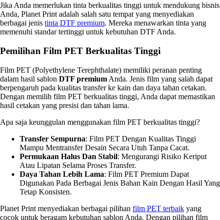
Jika Anda memerlukan tinta berkualitas tinggi untuk mendukung bisnis
Anda, Planet Print adalah salah satu tempat yang menyediakan
berbagai jenis
tinta DTF premium
. Mereka menawarkan tinta yang
memenuhi standar tertinggi untuk kebutuhan DTF Anda.
Pemilihan Film PET Berkualitas Tinggi
Film PET (Polyethylene Terephthalate) memiliki peranan penting
dalam hasil sablon
DTF premium
Anda. Jenis film yang salah dapat
berpengaruh pada kualitas transfer ke kain dan daya tahan cetakan.
Dengan memilih film PET berkualitas tinggi, Anda dapat memastikan
hasil cetakan yang presisi dan tahan lama.
Apa saja keunggulan menggunakan film PET berkualitas tinggi?
Transfer Sempurna
: Film PET Dengan Kualitas Tinggi
Mampu Mentransfer Desain Secara Utuh Tanpa Cacat.
Permukaan Halus Dan Stabil
: Mengurangi Risiko Keriput
Atau Lipatan Selama Proses Transfer.
Daya Tahan Lebih Lama
: Film PET Premium Dapat
Digunakan Pada Berbagai Jenis Bahan Kain Dengan Hasil Yang
Tetap Konsisten.
Planet Print menyediakan berbagai pilihan
film PET terbaik
yang
cocok untuk beragam kebutuhan sablon Anda. Dengan pilihan film