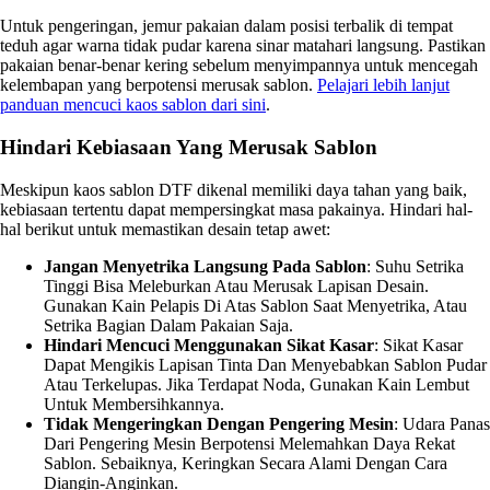
Untuk pengeringan, jemur pakaian dalam posisi terbalik di tempat
teduh agar warna tidak pudar karena sinar matahari langsung. Pastikan
pakaian benar-benar kering sebelum menyimpannya untuk mencegah
kelembapan yang berpotensi merusak sablon.
Pelajari lebih lanjut
panduan mencuci kaos sablon dari sini
.
Hindari Kebiasaan Yang Merusak Sablon
Meskipun kaos sablon DTF dikenal memiliki daya tahan yang baik,
kebiasaan tertentu dapat mempersingkat masa pakainya. Hindari hal-
hal berikut untuk memastikan desain tetap awet:
Jangan Menyetrika Langsung Pada Sablon
: Suhu Setrika
Tinggi Bisa Meleburkan Atau Merusak Lapisan Desain.
Gunakan Kain Pelapis Di Atas Sablon Saat Menyetrika, Atau
Setrika Bagian Dalam Pakaian Saja.
Hindari Mencuci Menggunakan Sikat Kasar
: Sikat Kasar
Dapat Mengikis Lapisan Tinta Dan Menyebabkan Sablon Pudar
Atau Terkelupas. Jika Terdapat Noda, Gunakan Kain Lembut
Untuk Membersihkannya.
Tidak Mengeringkan Dengan Pengering Mesin
: Udara Panas
Dari Pengering Mesin Berpotensi Melemahkan Daya Rekat
Sablon. Sebaiknya, Keringkan Secara Alami Dengan Cara
Diangin-Anginkan.