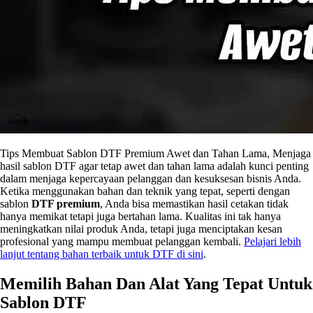
Tips Membuat Sablon DTF Premium Awet dan Tahan Lama, Menjaga
hasil sablon DTF agar tetap awet dan tahan lama adalah kunci penting
dalam menjaga kepercayaan pelanggan dan kesuksesan bisnis Anda.
Ketika menggunakan bahan dan teknik yang tepat, seperti dengan
sablon
DTF premium
, Anda bisa memastikan hasil cetakan tidak
hanya memikat tetapi juga bertahan lama. Kualitas ini tak hanya
meningkatkan nilai produk Anda, tetapi juga menciptakan kesan
profesional yang mampu membuat pelanggan kembali.
Pelajari lebih
lanjut tentang bahan terbaik untuk DTF di sini
.
Memilih Bahan Dan Alat Yang Tepat Untuk
Sablon DTF