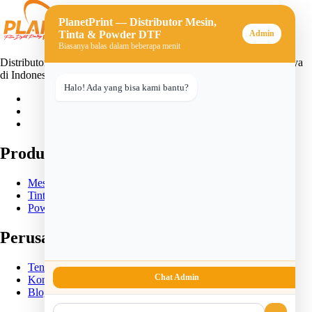
PlanetPrint — Distributor Mesin,
Tinta & Powder DTF
Admin
Biasanya balas dalam beberapa menit
Distributor mesin, tinta, dan powder DTF (Direct-to-Film) terpercaya
di Indonesia. Solusi lengkap untuk usaha sablon digital Anda.
Halo! Ada yang bisa kami bantu?
Produk
Mesin DTF
Tinta DTF
Powder DTF
Perusahaan
Tentang Kami
Chat Admin
Kontak
Blog