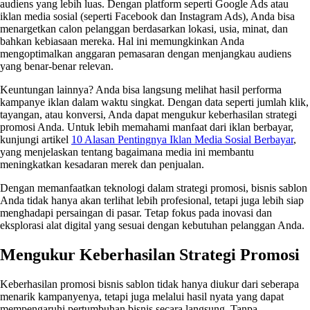
audiens yang lebih luas. Dengan platform seperti Google Ads atau
iklan media sosial (seperti Facebook dan Instagram Ads), Anda bisa
menargetkan calon pelanggan berdasarkan lokasi, usia, minat, dan
bahkan kebiasaan mereka. Hal ini memungkinkan Anda
mengoptimalkan anggaran pemasaran dengan menjangkau audiens
yang benar-benar relevan.
Keuntungan lainnya? Anda bisa langsung melihat hasil performa
kampanye iklan dalam waktu singkat. Dengan data seperti jumlah klik,
tayangan, atau konversi, Anda dapat mengukur keberhasilan strategi
promosi Anda. Untuk lebih memahami manfaat dari iklan berbayar,
kunjungi artikel
10 Alasan Pentingnya Iklan Media Sosial Berbayar
,
yang menjelaskan tentang bagaimana media ini membantu
meningkatkan kesadaran merek dan penjualan.
Dengan memanfaatkan teknologi dalam strategi promosi, bisnis sablon
Anda tidak hanya akan terlihat lebih profesional, tetapi juga lebih siap
menghadapi persaingan di pasar. Tetap fokus pada inovasi dan
eksplorasi alat digital yang sesuai dengan kebutuhan pelanggan Anda.
Mengukur Keberhasilan Strategi Promosi
Keberhasilan promosi bisnis sablon tidak hanya diukur dari seberapa
menarik kampanyenya, tetapi juga melalui hasil nyata yang dapat
mempengaruhi pertumbuhan bisnis secara langsung. Tanpa