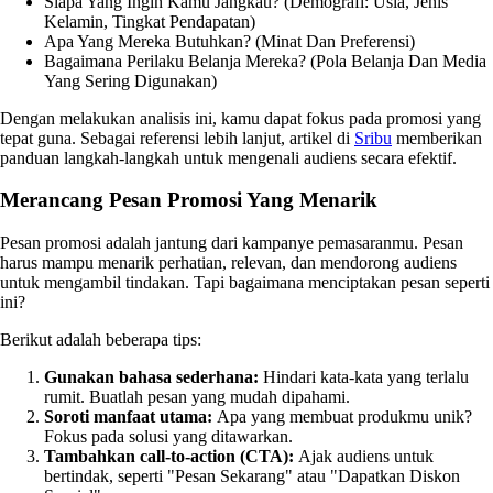
Siapa Yang Ingin Kamu Jangkau? (Demografi: Usia, Jenis
Kelamin, Tingkat Pendapatan)
Apa Yang Mereka Butuhkan? (Minat Dan Preferensi)
Bagaimana Perilaku Belanja Mereka? (Pola Belanja Dan Media
Yang Sering Digunakan)
Dengan melakukan analisis ini, kamu dapat fokus pada promosi yang
tepat guna. Sebagai referensi lebih lanjut, artikel di
Sribu
memberikan
panduan langkah-langkah untuk mengenali audiens secara efektif.
Merancang Pesan Promosi Yang Menarik
Pesan promosi adalah jantung dari kampanye pemasaranmu. Pesan
harus mampu menarik perhatian, relevan, dan mendorong audiens
untuk mengambil tindakan. Tapi bagaimana menciptakan pesan seperti
ini?
Berikut adalah beberapa tips:
Gunakan bahasa sederhana:
Hindari kata-kata yang terlalu
rumit. Buatlah pesan yang mudah dipahami.
Soroti manfaat utama:
Apa yang membuat produkmu unik?
Fokus pada solusi yang ditawarkan.
Tambahkan call-to-action (CTA):
Ajak audiens untuk
bertindak, seperti "Pesan Sekarang" atau "Dapatkan Diskon