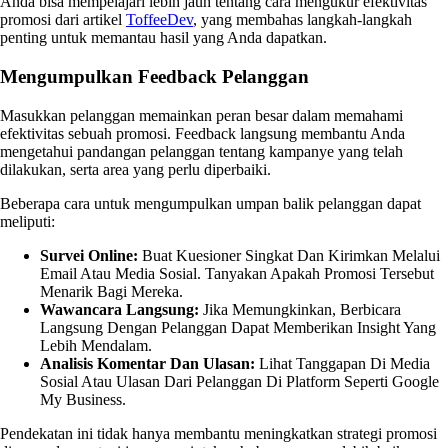
Anda bisa mempelajari lebih jauh tentang cara mengukur efektivitas
promosi dari artikel
ToffeeDev
, yang membahas langkah-langkah
penting untuk memantau hasil yang Anda dapatkan.
Mengumpulkan Feedback Pelanggan
Masukkan pelanggan memainkan peran besar dalam memahami
efektivitas sebuah promosi. Feedback langsung membantu Anda
mengetahui pandangan pelanggan tentang kampanye yang telah
dilakukan, serta area yang perlu diperbaiki.
Beberapa cara untuk mengumpulkan umpan balik pelanggan dapat
meliputi:
Survei Online:
Buat Kuesioner Singkat Dan Kirimkan Melalui
Email Atau Media Sosial. Tanyakan Apakah Promosi Tersebut
Menarik Bagi Mereka.
Wawancara Langsung:
Jika Memungkinkan, Berbicara
Langsung Dengan Pelanggan Dapat Memberikan Insight Yang
Lebih Mendalam.
Analisis Komentar Dan Ulasan:
Lihat Tanggapan Di Media
Sosial Atau Ulasan Dari Pelanggan Di Platform Seperti Google
My Business.
Pendekatan ini tidak hanya membantu meningkatkan strategi promosi