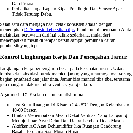
Dan Presisi.
Perhatikan Juga Bagian Kipas Pendingin Dan Sensor Agar
Tidak Tertutup Debu.
Salah satu cara menjaga hasil cetak konsisten adalah dengan
menerapkan
DTF mesin kebersihan tips
. Panduan ini membantu Anda
melakukan perawatan dari hal paling sederhana, mulai dari
menempatkan mesin di tempat bersih sampai pemilihan cairan
pembersih yang tepat.
Kontrol Lingkungan Kerja Dan Pencegahan Jamur
Lingkungan kerja berpengaruh besar pada kesehatan mesin. Udara
lembap dan sirkulasi buruk memicu jamur, yang umumnya menyerang
bagian printhead dan jalur tinta. Jamur bisa muncul tiba-tiba, terutama
jika ruangan tidak memiliki ventilasi yang cukup.
Agar mesin DTF selalu dalam kondisi prima:
Jaga Suhu Ruangan Di Kisaran 24-28°C Dengan Kelembapan
40-60 Persen.
Hindari Menempatkan Mesin Dekat Ventilasi Yang Langsung
Menuju Luar, Agar Debu Dan Udara Lembap Tidak Masuk.
Aktifkan AC Atau Dehumidifier Jika Ruangan Cenderung
Basah, Terutama Saat Musim Hujan.