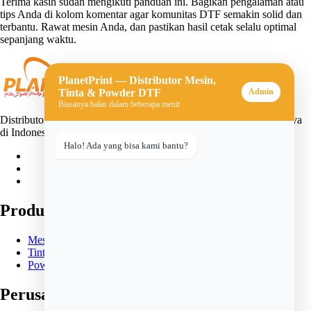
Terima kasih sudah mengikuti panduan ini. Bagikan pengalaman atau
tips Anda di kolom komentar agar komunitas DTF semakin solid dan
terbantu. Rawat mesin Anda, dan pastikan hasil cetak selalu optimal
sepanjang waktu.
PlanetPrint — Distributor Mesin,
Tinta & Powder DTF
Admin
Biasanya balas dalam beberapa menit
Distributor mesin, tinta, dan powder DTF (Direct-to-Film) terpercaya
di Indonesia. Solusi lengkap untuk usaha sablon digital Anda.
Halo! Ada yang bisa kami bantu?
Produk
Mesin DTF
Tinta DTF
Powder DTF
Perusahaan