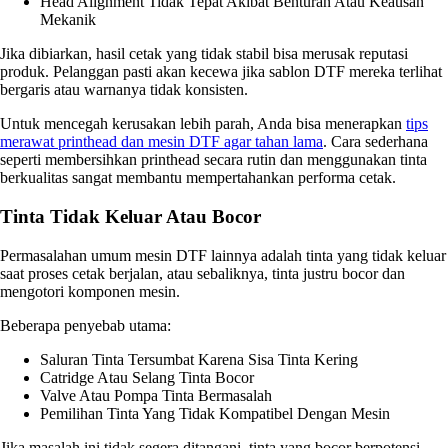
Head Alignment Tidak Tepat Akibat Benturan Atau Keausan
Mekanik
Jika dibiarkan, hasil cetak yang tidak stabil bisa merusak reputasi
produk. Pelanggan pasti akan kecewa jika sablon DTF mereka terlihat
bergaris atau warnanya tidak konsisten.
Untuk mencegah kerusakan lebih parah, Anda bisa menerapkan
tips
merawat printhead dan mesin DTF agar tahan lama
. Cara sederhana
seperti membersihkan printhead secara rutin dan menggunakan tinta
berkualitas sangat membantu mempertahankan performa cetak.
Tinta Tidak Keluar Atau Bocor
Permasalahan umum mesin DTF lainnya adalah tinta yang tidak keluar
saat proses cetak berjalan, atau sebaliknya, tinta justru bocor dan
mengotori komponen mesin.
Beberapa penyebab utama:
Saluran Tinta Tersumbat Karena Sisa Tinta Kering
Catridge Atau Selang Tinta Bocor
Valve Atau Pompa Tinta Bermasalah
Pemilihan Tinta Yang Tidak Kompatibel Dengan Mesin
Jika masalah ini tidak segera ditangani, tinta yang bocor berpotensi