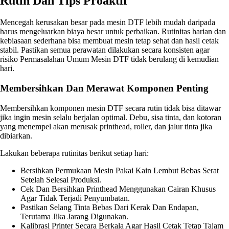
Rutin Dan Tips Proaktif
Mencegah kerusakan besar pada mesin DTF lebih mudah daripada
harus mengeluarkan biaya besar untuk perbaikan. Rutinitas harian dan
kebiasaan sederhana bisa membuat mesin tetap sehat dan hasil cetak
stabil. Pastikan semua perawatan dilakukan secara konsisten agar
risiko Permasalahan Umum Mesin DTF tidak berulang di kemudian
hari.
Membersihkan Dan Merawat Komponen Penting
Membersihkan komponen mesin DTF secara rutin tidak bisa ditawar
jika ingin mesin selalu berjalan optimal. Debu, sisa tinta, dan kotoran
yang menempel akan merusak printhead, roller, dan jalur tinta jika
dibiarkan.
Lakukan beberapa rutinitas berikut setiap hari:
Bersihkan Permukaan Mesin Pakai Kain Lembut Bebas Serat
Setelah Selesai Produksi.
Cek Dan Bersihkan Printhead Menggunakan Cairan Khusus
Agar Tidak Terjadi Penyumbatan.
Pastikan Selang Tinta Bebas Dari Kerak Dan Endapan,
Terutama Jika Jarang Digunakan.
Kalibrasi Printer Secara Berkala Agar Hasil Cetak Tetap Tajam