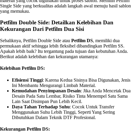
material yang cocok digunakan untuk proses sablon. Memilih Petfilm
Single Side yang berkualitas adalah langkah awal menuju hasil sablon
yang memukau.
Petfilm Double Side: Detailkan Kelebihan Dan
Kekurangan Dari Petfilm Dua Sisi
Sebaliknya, Petfilm Double Side atau
Petfilm DS
, memiliki dua
permukaan aktif sehingga lebih fleksibel dibandingkan Petfilm SS.
Apakah lebih baik? Itu tergantung pada tujuan dan kebutuhan Anda.
Berikut adalah kelebihan dan kekurangan utamanya:
Kelebihan Petfilm DS:
Efisiensi Tinggi
: Karena Kedua Sisinya Bisa Digunakan, Jenis
Ini Membantu Mengurangi Limbah Material.
Kemudahan Penyimpanan Desain
: Jika Anda Mencetak Dua
Desain Pada Satu Lembar, Risiko Tinta Menempel Satu Sama
Lain Saat Disimpan Pun Lebih Kecil.
Daya Tahan Terhadap Suhu
: Cocok Untuk Transfer
Menggunakan Suhu Lebih Tinggi, Seperti Yang Sering
Dibutuhkan Dalam Teknik DTF Profesional.
Kekurangan Petfilm DS: