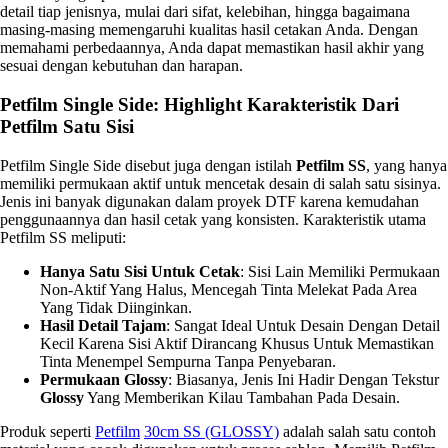
detail tiap jenisnya, mulai dari sifat, kelebihan, hingga bagaimana
masing-masing memengaruhi kualitas hasil cetakan Anda. Dengan
memahami perbedaannya, Anda dapat memastikan hasil akhir yang
sesuai dengan kebutuhan dan harapan.
Petfilm Single Side: Highlight Karakteristik Dari
Petfilm Satu Sisi
Petfilm Single Side disebut juga dengan istilah
Petfilm SS
, yang hanya
memiliki permukaan aktif untuk mencetak desain di salah satu sisinya.
Jenis ini banyak digunakan dalam proyek DTF karena kemudahan
penggunaannya dan hasil cetak yang konsisten. Karakteristik utama
Petfilm SS meliputi:
Hanya Satu Sisi Untuk Cetak
: Sisi Lain Memiliki Permukaan
Non-Aktif Yang Halus, Mencegah Tinta Melekat Pada Area
Yang Tidak Diinginkan.
Hasil Detail Tajam
: Sangat Ideal Untuk Desain Dengan Detail
Kecil Karena Sisi Aktif Dirancang Khusus Untuk Memastikan
Tinta Menempel Sempurna Tanpa Penyebaran.
Permukaan Glossy
: Biasanya, Jenis Ini Hadir Dengan Tekstur
Glossy
Yang Memberikan Kilau Tambahan Pada Desain.
Produk seperti
Petfilm
30cm SS (GLOSSY)
adalah salah satu contoh