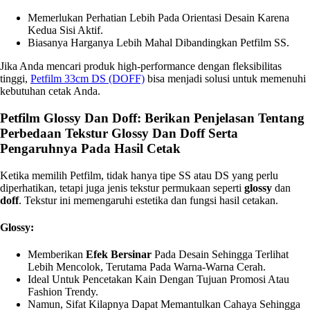
Memerlukan Perhatian Lebih Pada Orientasi Desain Karena
Kedua Sisi Aktif.
Biasanya Harganya Lebih Mahal Dibandingkan Petfilm SS.
Jika Anda mencari produk high-performance dengan fleksibilitas
tinggi,
Petfilm 33cm DS (DOFF)
bisa menjadi solusi untuk memenuhi
kebutuhan cetak Anda.
Petfilm Glossy Dan Doff: Berikan Penjelasan Tentang
Perbedaan Tekstur Glossy Dan Doff Serta
Pengaruhnya Pada Hasil Cetak
Ketika memilih Petfilm, tidak hanya tipe SS atau DS yang perlu
diperhatikan, tetapi juga jenis tekstur permukaan seperti
glossy
dan
doff
. Tekstur ini memengaruhi estetika dan fungsi hasil cetakan.
Glossy:
Memberikan
Efek Bersinar
Pada Desain Sehingga Terlihat
Lebih Mencolok, Terutama Pada Warna-Warna Cerah.
Ideal Untuk Pencetakan Kain Dengan Tujuan Promosi Atau
Fashion Trendy.
Namun, Sifat Kilapnya Dapat Memantulkan Cahaya Sehingga