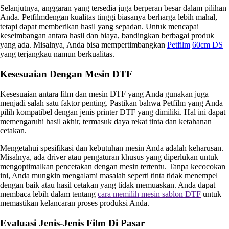
Selanjutnya, anggaran yang tersedia juga berperan besar dalam pilihan
Anda. Petfilmdengan kualitas tinggi biasanya berharga lebih mahal,
tetapi dapat memberikan hasil yang sepadan. Untuk mencapai
keseimbangan antara hasil dan biaya, bandingkan berbagai produk
yang ada. Misalnya, Anda bisa mempertimbangkan
Petfilm
60cm DS
yang terjangkau namun berkualitas.
Kesesuaian Dengan Mesin DTF
Kesesuaian antara film dan mesin DTF yang Anda gunakan juga
menjadi salah satu faktor penting. Pastikan bahwa Petfilm yang Anda
pilih kompatibel dengan jenis printer DTF yang dimiliki. Hal ini dapat
memengaruhi hasil akhir, termasuk daya rekat tinta dan ketahanan
cetakan.
Mengetahui spesifikasi dan kebutuhan mesin Anda adalah keharusan.
Misalnya, ada driver atau pengaturan khusus yang diperlukan untuk
mengoptimalkan pencetakan dengan mesin tertentu. Tanpa kecocokan
ini, Anda mungkin mengalami masalah seperti tinta tidak menempel
dengan baik atau hasil cetakan yang tidak memuaskan. Anda dapat
membaca lebih dalam tentang
cara memilih mesin sablon DTF
untuk
memastikan kelancaran proses produksi Anda.
Evaluasi Jenis-Jenis Film Di Pasar