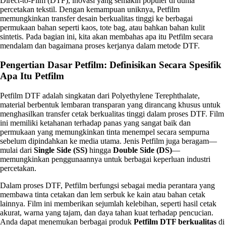
Direct-to-Film (DTF), inovasi yang semakin populer di dunia
percetakan tekstil. Dengan kemampuan uniknya, Petfilm
memungkinkan transfer desain berkualitas tinggi ke berbagai
permukaan bahan seperti kaos, tote bag, atau bahkan bahan kulit
sintetis. Pada bagian ini, kita akan membahas apa itu Petfilm secara
mendalam dan bagaimana proses kerjanya dalam metode DTF.
Pengertian Dasar Petfilm: Definisikan Secara Spesifik
Apa Itu Petfilm
Petfilm DTF adalah singkatan dari Polyethylene Terephthalate,
material berbentuk lembaran transparan yang dirancang khusus untuk
menghasilkan transfer cetak berkualitas tinggi dalam proses DTF. Film
ini memiliki ketahanan terhadap panas yang sangat baik dan
permukaan yang memungkinkan tinta menempel secara sempurna
sebelum dipindahkan ke media utama. Jenis Petfilm juga beragam—
mulai dari
Single Side (SS)
hingga
Double Side (DS)
—
memungkinkan penggunaannya untuk berbagai keperluan industri
percetakan.
Dalam proses DTF, Petfilm berfungsi sebagai media perantara yang
membawa tinta cetakan dan lem serbuk ke kain atau bahan cetak
lainnya. Film ini memberikan sejumlah kelebihan, seperti hasil cetak
akurat, warna yang tajam, dan daya tahan kuat terhadap pencucian.
Anda dapat menemukan berbagai produk
Petfilm DTF berkualitas
di