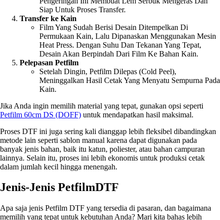
Pengeringan Ini Membuat Lem Serbuk Mengeras Dan
Siap Untuk Proses Transfer.
Transfer ke Kain
Film Yang Sudah Berisi Desain Ditempelkan Di
Permukaan Kain, Lalu Dipanaskan Menggunakan Mesin
Heat Press. Dengan Suhu Dan Tekanan Yang Tepat,
Desain Akan Berpindah Dari Film Ke Bahan Kain.
Pelepasan Petfilm
Setelah Dingin, Petfilm Dilepas (cold Peel),
Meninggalkan Hasil Cetak Yang Menyatu Sempurna Pada
Kain.
Jika Anda ingin memilih material yang tepat, gunakan opsi seperti
Petfilm 60cm DS (DOFF)
untuk mendapatkan hasil maksimal.
Proses DTF ini juga sering kali dianggap lebih fleksibel dibandingkan
metode lain seperti sablon manual karena dapat digunakan pada
banyak jenis bahan, baik itu katun, poliester, atau bahan campuran
lainnya. Selain itu, proses ini lebih ekonomis untuk produksi cetak
dalam jumlah kecil hingga menengah.
Jenis-Jenis PetfilmDTF
Apa saja jenis Petfilm DTF yang tersedia di pasaran, dan bagaimana
memilih yang tepat untuk kebutuhan Anda? Mari kita bahas lebih