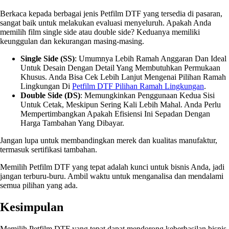
Berkaca kepada berbagai jenis Petfilm DTF yang tersedia di pasaran,
sangat baik untuk melakukan evaluasi menyeluruh. Apakah Anda
memilih film single side atau double side? Keduanya memiliki
keunggulan dan kekurangan masing-masing.
Single Side (SS)
: Umumnya Lebih Ramah Anggaran Dan Ideal
Untuk Desain Dengan Detail Yang Membutuhkan Permukaan
Khusus. Anda Bisa Cek Lebih Lanjut Mengenai Pilihan Ramah
Lingkungan Di
Petfilm DTF Pilihan Ramah Lingkungan
.
Double Side (DS)
: Memungkinkan Penggunaan Kedua Sisi
Untuk Cetak, Meskipun Sering Kali Lebih Mahal. Anda Perlu
Mempertimbangkan Apakah Efisiensi Ini Sepadan Dengan
Harga Tambahan Yang Dibayar.
Jangan lupa untuk membandingkan merek dan kualitas manufaktur,
termasuk sertifikasi tambahan.
Memilih Petfilm DTF yang tepat adalah kunci untuk bisnis Anda, jadi
jangan terburu-buru. Ambil waktu untuk menganalisa dan mendalami
semua pilihan yang ada.
Kesimpulan
Memilih Petfilm DTF yang tepat dapat mendorong keberhasilan bisnis