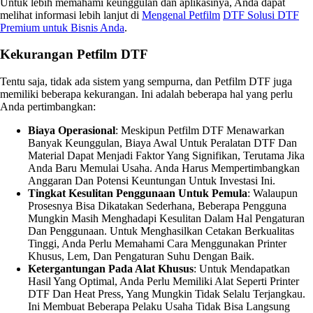
Untuk lebih memahami keunggulan dan aplikasinya, Anda dapat
melihat informasi lebih lanjut di
Mengenal Petfilm
DTF Solusi DTF
Premium untuk Bisnis Anda
.
Kekurangan Petfilm DTF
Tentu saja, tidak ada sistem yang sempurna, dan Petfilm DTF juga
memiliki beberapa kekurangan. Ini adalah beberapa hal yang perlu
Anda pertimbangkan:
Biaya Operasional
: Meskipun Petfilm DTF Menawarkan
Banyak Keunggulan, Biaya Awal Untuk Peralatan DTF Dan
Material Dapat Menjadi Faktor Yang Signifikan, Terutama Jika
Anda Baru Memulai Usaha. Anda Harus Mempertimbangkan
Anggaran Dan Potensi Keuntungan Untuk Investasi Ini.
Tingkat Kesulitan Penggunaan Untuk Pemula
: Walaupun
Prosesnya Bisa Dikatakan Sederhana, Beberapa Pengguna
Mungkin Masih Menghadapi Kesulitan Dalam Hal Pengaturan
Dan Penggunaan. Untuk Menghasilkan Cetakan Berkualitas
Tinggi, Anda Perlu Memahami Cara Menggunakan Printer
Khusus, Lem, Dan Pengaturan Suhu Dengan Baik.
Ketergantungan Pada Alat Khusus
: Untuk Mendapatkan
Hasil Yang Optimal, Anda Perlu Memiliki Alat Seperti Printer
DTF Dan Heat Press, Yang Mungkin Tidak Selalu Terjangkau.
Ini Membuat Beberapa Pelaku Usaha Tidak Bisa Langsung