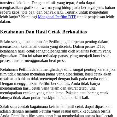
transfer dilakukan. Dengan teknik yang tepat, Anda dapat
menghasilkan grafik dan warna yang hidup pada berbagai jenis bahan
seperti kaos, tote bag, dan banyak lagi. Tertarik untuk mengetahui
lebih lanjut? Kunjungi
Mengenal Petfilm DTF
untuk penjelasan lebih
dalam.
Ketahanan Dan Hasil Cetak Berkualitas
Selain sebagai media transfer,Petfilm juga berperan penting dalam
memastikan ketahanan desain yang dicetak. Dalam proses DTF,
ketahanan hasil cetak sangat dipengaruhi oleh kualitas Petfilm yang
digunakan. Film ini tahan terhadap panas, yang menjadi kunci saat
proses transfer menggunakan heat press.
Ketahanan Petfilm dalam menghadapi suhu sangat penting karena jika
film tidak mampu menahan panas yang diperlukan, hasil cetak akan
rusak atau bahkan tidak menempel dengan baik pada media cetak.
Dengan menggunakan Petfilm berkualitas, Anda tidak hanya
mendapatkan hasil cetak yang tajam dan akurat tetapi juga
mendapatkan cetakan yang tahan lama. Pakaian atau barang cetak
lainnya tidak akan pudar meskipun dicuci berkali-kali.
Salah satu contoh bagaimana ketahanan hasil cetak dapat dipastikan
adalah dengan memilih Petfilm yang sesuai untuk kebutuhan bisnis
Anda. Pemilihan film yang tepat bisa membedakan antara hasil cetak