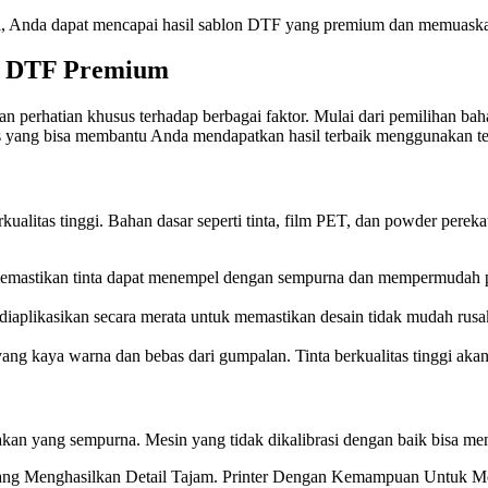
nggi, Anda dapat mencapai hasil sablon DTF yang premium dan memuask
n DTF Premium
erhatian khusus terhadap berbagai faktor. Mulai dari pemilihan bahan
ips yang bisa membantu Anda mendapatkan hasil terbaik menggunakan 
alitas tinggi. Bahan dasar seperti tinta, film PET, dan powder pereka
memastikan tinta dapat menempel dengan sempurna dan mempermudah pro
diaplikasikan secara merata untuk memastikan desain tidak mudah rusak
ng kaya warna dan bebas dari gumpalan. Tinta berkualitas tinggi aka
n yang sempurna. Mesin yang tidak dikalibrasi dengan baik bisa meny
Yang Menghasilkan Detail Tajam. Printer Dengan Kemampuan Untuk 