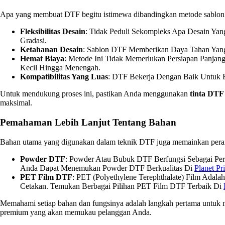
Apa yang membuat DTF begitu istimewa dibandingkan metode sablon lai
Fleksibilitas Desain
: Tidak Peduli Sekompleks Apa Desain Yan
Gradasi.
Ketahanan Desain
: Sablon DTF Memberikan Daya Tahan Yang 
Hemat Biaya
: Metode Ini Tidak Memerlukan Persiapan Panjan
Kecil Hingga Menengah.
Kompatibilitas Yang Luas
: DTF Bekerja Dengan Baik Untuk Be
Untuk mendukung proses ini, pastikan Anda menggunakan
tinta DTF
maksimal.
Pemahaman Lebih Lanjut Tentang Bahan
Bahan utama yang digunakan dalam teknik DTF juga memainkan peran pe
Powder DTF
: Powder Atau Bubuk DTF Berfungsi Sebagai Pere
Anda Dapat Menemukan Powder DTF Berkualitas Di
Planet Pri
PET Film DTF
: PET (Polyethylene Terephthalate) Film Adal
Cetakan. Temukan Berbagai Pilihan PET Film DTF Terbaik Di
Memahami setiap bahan dan fungsinya adalah langkah pertama untuk m
premium yang akan memukau pelanggan Anda.