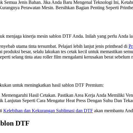
k Semua Jenis Bahan. Jika Anda Baru Mengenal Teknologi Ini, Keta
 Kurangnya Perawatan Mesin. Bersihkan Bagian Penting Seperti Prin
ntuk menjaga kinerja mesin sablon DTF Anda. Inilah yang perlu Anda l
nyebab utama tinta tersumbat. Pelajari lebih lanjut jenis printhead di
Pr
 produksi besar, selalu lakukan tes cetak kecil untuk memastikan sem
eperti selang tinta atau roller film mengalami kerusakan berat sebel
lakukan untuk meningkatkan hasil sablon DTF Premium:
Memengaruhi Hasil Cetakan. Pastikan Area Kerja Anda Memiliki Vent
ik Lanjutan Seperti Cara Mengatur Heat Press Dengan Suhu Dan Teka
ti
Kelebihan dan Kekurangan Sublimasi dan DTF
akan membantu Anda 
ablon DTF