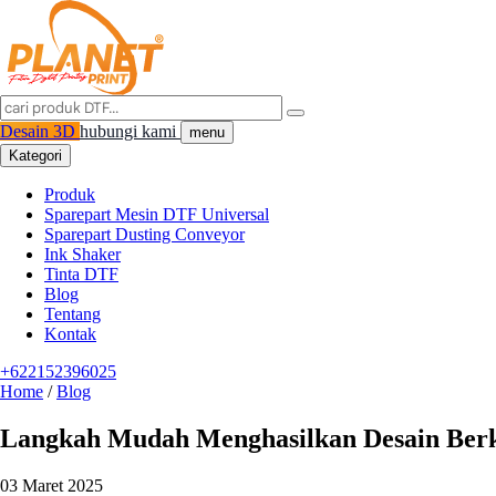
Desain 3D
hubungi kami
menu
Kategori
Produk
Sparepart Mesin DTF Universal
Sparepart Dusting Conveyor
Ink Shaker
Tinta DTF
Blog
Tentang
Kontak
+622152396025
Home
/
Blog
Langkah Mudah Menghasilkan Desain Ber
03 Maret 2025