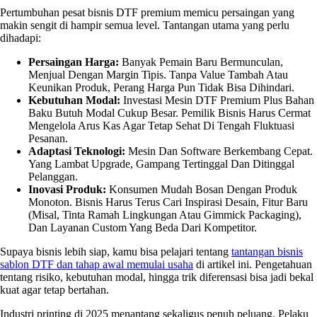
Pertumbuhan pesat bisnis DTF premium memicu persaingan yang
makin sengit di hampir semua level. Tantangan utama yang perlu
dihadapi:
Persaingan Harga:
Banyak Pemain Baru Bermunculan,
Menjual Dengan Margin Tipis. Tanpa Value Tambah Atau
Keunikan Produk, Perang Harga Pun Tidak Bisa Dihindari.
Kebutuhan Modal:
Investasi Mesin DTF Premium Plus Bahan
Baku Butuh Modal Cukup Besar. Pemilik Bisnis Harus Cermat
Mengelola Arus Kas Agar Tetap Sehat Di Tengah Fluktuasi
Pesanan.
Adaptasi Teknologi:
Mesin Dan Software Berkembang Cepat.
Yang Lambat Upgrade, Gampang Tertinggal Dan Ditinggal
Pelanggan.
Inovasi Produk:
Konsumen Mudah Bosan Dengan Produk
Monoton. Bisnis Harus Terus Cari Inspirasi Desain, Fitur Baru
(misal, Tinta Ramah Lingkungan Atau Gimmick Packaging),
Dan Layanan Custom Yang Beda Dari Kompetitor.
Supaya bisnis lebih siap, kamu bisa pelajari tentang
tantangan bisnis
sablon DTF dan tahap awal memulai usaha
di artikel ini. Pengetahuan
tentang risiko, kebutuhan modal, hingga trik diferensasi bisa jadi bekal
kuat agar tetap bertahan.
Industri printing di 2025 menantang sekaligus penuh peluang. Pelaku