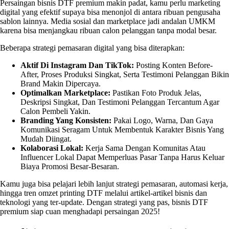
Persaingan bisnis DTF premium makin padat, kamu perlu marketing
digital yang efektif supaya bisa menonjol di antara ribuan pengusaha
sablon lainnya. Media sosial dan marketplace jadi andalan UMKM
karena bisa menjangkau ribuan calon pelanggan tanpa modal besar.
Beberapa strategi pemasaran digital yang bisa diterapkan:
Aktif Di Instagram Dan TikTok:
Posting Konten Before-
After, Proses Produksi Singkat, Serta Testimoni Pelanggan Bikin
Brand Makin Dipercaya.
Optimalkan Marketplace:
Pastikan Foto Produk Jelas,
Deskripsi Singkat, Dan Testimoni Pelanggan Tercantum Agar
Calon Pembeli Yakin.
Branding Yang Konsisten:
Pakai Logo, Warna, Dan Gaya
Komunikasi Seragam Untuk Membentuk Karakter Bisnis Yang
Mudah Diingat.
Kolaborasi Lokal:
Kerja Sama Dengan Komunitas Atau
Influencer Lokal Dapat Memperluas Pasar Tanpa Harus Keluar
Biaya Promosi Besar-Besaran.
Kamu juga bisa pelajari lebih lanjut strategi pemasaran, automasi kerja,
hingga tren omzet printing DTF melalui artikel-artikel bisnis dan
teknologi yang ter-update. Dengan strategi yang pas, bisnis DTF
premium siap cuan menghadapi persaingan 2025!