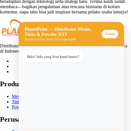
beradaptasi dengan teknologi serta strategi baru. Terima kasih sudah
membaca—bagikan pengalaman atau rencana bisnismu di kolom
komentar, siapa tahu bisa jadi inspirasi bersama pelaku usaha lainnya!
PlanetPrint — Distributor Mesin,
Tinta & Powder DTF
Admin
Biasanya balas dalam beberapa menit
Distributor mesin, tinta, dan powder DTF (Direct-to-Film) terpercaya
di Indonesia. Solusi lengkap untuk usaha sablon digital Anda.
Halo! Ada yang bisa kami bantu?
Produk
Mesin DTF
Tinta DTF
Powder DTF
Perusahaan