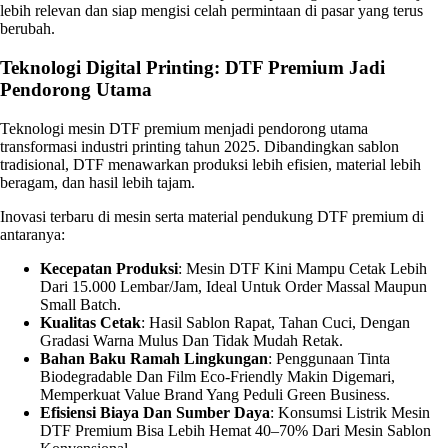
lebih relevan dan siap mengisi celah permintaan di pasar yang terus
berubah.
Teknologi Digital Printing: DTF Premium Jadi
Pendorong Utama
Teknologi mesin DTF premium menjadi pendorong utama
transformasi industri printing tahun 2025. Dibandingkan sablon
tradisional, DTF menawarkan produksi lebih efisien, material lebih
beragam, dan hasil lebih tajam.
Inovasi terbaru di mesin serta material pendukung DTF premium di
antaranya:
Kecepatan Produksi
: Mesin DTF Kini Mampu Cetak Lebih
Dari 15.000 Lembar/jam, Ideal Untuk Order Massal Maupun
Small Batch.
Kualitas Cetak
: Hasil Sablon Rapat, Tahan Cuci, Dengan
Gradasi Warna Mulus Dan Tidak Mudah Retak.
Bahan Baku Ramah Lingkungan
: Penggunaan Tinta
Biodegradable Dan Film Eco-Friendly Makin Digemari,
Memperkuat Value Brand Yang Peduli Green Business.
Efisiensi Biaya Dan Sumber Daya
: Konsumsi Listrik Mesin
DTF Premium Bisa Lebih Hemat 40–70% Dari Mesin Sablon