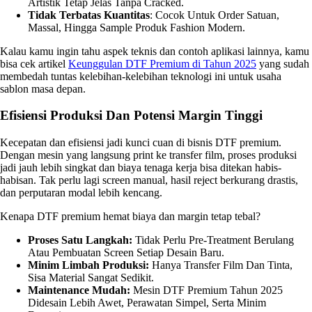
Artistik Tetap Jelas Tanpa Cracked.
Tidak Terbatas Kuantitas
: Cocok Untuk Order Satuan,
Massal, Hingga Sample Produk Fashion Modern.
Kalau kamu ingin tahu aspek teknis dan contoh aplikasi lainnya, kamu
bisa cek artikel
Keunggulan DTF Premium di Tahun 2025
yang sudah
membedah tuntas kelebihan-kelebihan teknologi ini untuk usaha
sablon masa depan.
Efisiensi Produksi Dan Potensi Margin Tinggi
Kecepatan dan efisiensi jadi kunci cuan di bisnis DTF premium.
Dengan mesin yang langsung print ke transfer film, proses produksi
jadi jauh lebih singkat dan biaya tenaga kerja bisa ditekan habis-
habisan. Tak perlu lagi screen manual, hasil reject berkurang drastis,
dan perputaran modal lebih kencang.
Kenapa DTF premium hemat biaya dan margin tetap tebal?
Proses Satu Langkah:
Tidak Perlu Pre-Treatment Berulang
Atau Pembuatan Screen Setiap Desain Baru.
Minim Limbah Produksi:
Hanya Transfer Film Dan Tinta,
Sisa Material Sangat Sedikit.
Maintenance Mudah:
Mesin DTF Premium Tahun 2025
Didesain Lebih Awet, Perawatan Simpel, Serta Minim