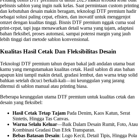
pebisnis sablon yang ingin naik kelas. Saat permintaan custom printing
dan kebutuhan desain makin beragam, teknologi DTF premium hadir
sebagai solusi paling cepat, efisien, dan inovatif untuk menggenjot
omzet dengan kualitas tinggi. Bisnis DTF premium nggak cuma soal
print-cepat, tapi juga menawarkan detail warna yang tajam, adaptasi
bahan fleksibel, proses automasi, sampai potensi margin yang jauh
lebih tinggi dari metode sablon konvensional.
Kualitas Hasil Cetak Dan Fleksibilitas Desain
Teknologi DTF premium tahun depan bakal jadi andalan utama buat
kamu yang mengutamakan kualitas cetak. Hasil sablon di atas bahan
apapun kini tampil makin detail, gradasi lembut, dan warna tetap solid
bahkan setelah dicuci berkali-kali—ini keunggulan yang jarang
ditemui di sablon manual atau printing biasa.
Beberapa keunggulan utama DTF premium untuk kualitas cetak dan
desain yang fleksibel:
Hasil Cetak Tetap Tajam
Pada Denim, Kaos Katun, Serat
Sintetis, Hingga Tas Canvas.
Warna Selalu Keluar
—baik Dalam Desain Rumit, Foto, Atau
Kombinasi Gradasi Dan Efek Transparan.
Bebas Batasan Desain
: Logo Kecil, Detail Tipis, Hingga Pola