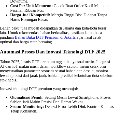
Downtime.
Cost Per Unit Menurun:
Cocok Buat Order Kecil Maupun
Pesanan Ribuan Pcs.
Harga Jual Kompetitif:
Margin Tinggi Bisa Didapat Tanpa
Harus Borongan Besar.
Bahan baku juga mudah didapatkan di Jakarta dan kota-kota besar
lain. Untuk rekomendasi bahan berkualitas, pastikan kamu baca
panduan
Bahan Baku DTF Premium di Jakarta
agar hasil cetak
optimal dan harga tetap bersaing.
Automasi Proses Dan Inovasi Teknologi DTF 2025
Tahun 2025, bisnis DTF premium nggak hanya soal mesin. Integrasi
AI dan IoT makin masif dalam workflow sablon: mesin cetak bisa
menyesuaikan parameter otomatis sesuai bahan dan desain, monitor
lewat aplikasi dari jarak jauh, bahkan prediksi kebutuhan tinta sebelum
stok habis.
Inovasi teknologi DTF premium yang menonjol:
Otomatisasi Penuh
: Setting Mesin Lewat Smartphone, Proses
Sablon Jadi Makin Presisi Dan Hemat Waktu.
Sensor Monitoring:
Deteksi Error Lebih Dini, Kontrol Kualitas
Tetap Konsisten.