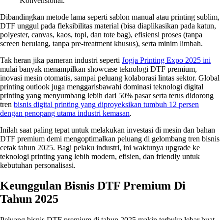
Konvensional.
Dibandingkan metode lama seperti sablon manual atau printing sublim,
DTF unggul pada fleksibilitas material (bisa diaplikasikan pada katun,
polyester, canvas, kaos, topi, dan tote bag), efisiensi proses (tanpa
screen berulang, tanpa pre-treatment khusus), serta minim limbah.
Tak heran jika pameran industri seperti
Jogja Printing Expo 2025 ini
mulai banyak menampilkan showcase teknologi DTF premium,
inovasi mesin otomatis, sampai peluang kolaborasi lintas sektor. Global
printing outlook juga menggarisbawahi dominasi teknologi digital
printing yang menyumbang lebih dari 50% pasar serta terus didorong
tren
bisnis digital printing yang diproyeksikan tumbuh 12 persen
dengan penopang utama industri kemasan
.
Inilah saat paling tepat untuk melakukan investasi di mesin dan bahan
DTF premium demi mengoptimalkan peluang di gelombang tren bisnis
cetak tahun 2025. Bagi pelaku industri, ini waktunya upgrade ke
teknologi printing yang lebih modern, efisien, dan friendly untuk
kebutuhan personalisasi.
Keunggulan Bisnis DTF Premium Di
Tahun 2025
Peluang bisnis DTF premium di tahun 2025 makin terbuka lebar buat