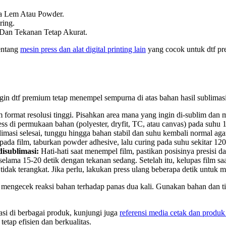
.
sa Lem Atau Powder.
ring.
 Dan Tekanan Tetap Akurat.
entang
mesin press dan alat digital printing lain
yang cocok untuk dtf pr
ingin dtf premium tetap menempel sempurna di atas bahan hasil sublimas
format resolusi tinggi. Pisahkan area mana yang ingin di-sublim da
press di permukaan bahan (polyester, dryfit, TC, atau canvas) pada suh
limasi selesai, tunggu hingga bahan stabil dan suhu kembali normal ag
pada film, taburkan powder adhesive, lalu curing pada suhu sekitar 
isublimasi:
Hati-hati saat menempel film, pastikan posisinya presisi da
lama 15-20 detik dengan tekanan sedang. Setelah itu, kelupas film saa
 tidak terangkat. Jika perlu, lakukan press ulang beberapa detik untuk 
sa mengecek reaksi bahan terhadap panas dua kali. Gunakan bahan dan t
kasi di berbagai produk, kunjungi juga
referensi media cetak dan produk 
tap efisien dan berkualitas.