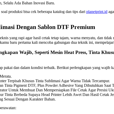
, Selalu Ada Bahan Inovasi Baru.
 soal produksi bisa cek beberapa katalog dan tips dari
planetprint.id
agar
imasi Dengan Sablon DTF Premium
is yang rapi agar hasil cetak tetap tajam, warna menyatu, dan tidak m
Jika kamu baru pertama kali mencoba gabungan dua teknik ini, mempelaj
engkapan Wajib, Seperti Mesin Heat Press, Tinta Khus
p pakai dan dalam kondisi terbaik. Berikut perlengkapan yang wajib 
Merata.
er Terpisah Khusus Tinta Sublimasi Agar Warna Tidak Tercampur.
 Tinta Pigment DTF, Plus Powder Adhesive Yang Dibutuhkan Saat T
rator Untuk Membuat Dan Mempersiapkan File Cetak Agar Presisi Uk
Tinta Berbeda Supaya Head Printer Lebih Awet Dan Hasil Cetak Jer
ng Sesuai Dengan Karakter Bahan.
perawatan: