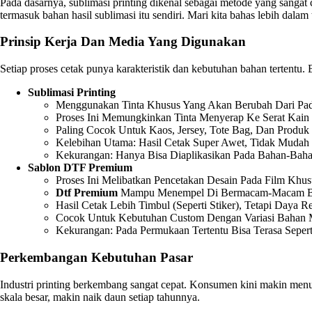
Pada dasarnya, sublimasi printing dikenal sebagai metode yang sangat 
termasuk bahan hasil sublimasi itu sendiri. Mari kita bahas lebih da
Prinsip Kerja Dan Media Yang Digunakan
Setiap proses cetak punya karakteristik dan kebutuhan bahan tertentu.
Sublimasi Printing
Menggunakan Tinta Khusus Yang Akan Berubah Dari Pada
Proses Ini Memungkinkan Tinta Menyerap Ke Serat Kain 
Paling Cocok Untuk Kaos, Jersey, Tote Bag, Dan Produk 
Kelebihan Utama: Hasil Cetak Super Awet, Tidak Mudah
Kekurangan: Hanya Bisa Diaplikasikan Pada Bahan-Baha
Sablon DTF Premium
Proses Ini Melibatkan Pencetakan Desain Pada Film Khu
Dtf Premium
Mampu Menempel Di Bermacam-Macam Baha
Hasil Cetak Lebih Timbul (seperti Stiker), Tetapi Daya R
Cocok Untuk Kebutuhan Custom Dengan Variasi Bahan M
Kekurangan: Pada Permukaan Tertentu Bisa Terasa Seper
Perkembangan Kebutuhan Pasar
Industri printing berkembang sangat cepat. Konsumen kini makin menunt
skala besar, makin naik daun setiap tahunnya.