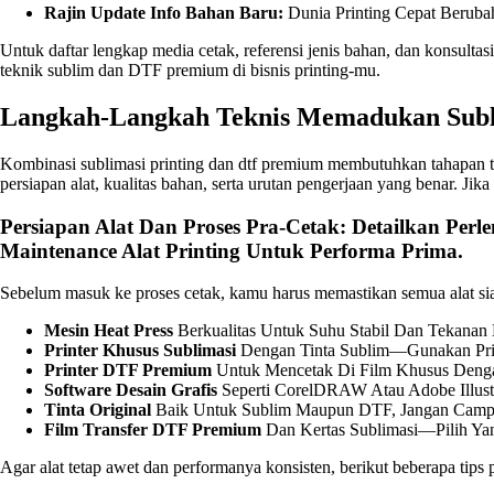
Rajin Update Info Bahan Baru:
Dunia Printing Cepat Berubah
Untuk daftar lengkap media cetak, referensi jenis bahan, dan konsultasi
teknik sublim dan DTF premium di bisnis printing-mu.
Langkah-Langkah Teknis Memadukan Subl
Kombinasi sublimasi printing dan dtf premium membutuhkan tahapan tekn
persiapan alat, kualitas bahan, serta urutan pengerjaan yang benar. 
Persiapan Alat Dan Proses Pra-Cetak: Detailkan Perl
Maintenance Alat Printing Untuk Performa Prima.
Sebelum masuk ke proses cetak, kamu harus memastikan semua alat sia
Mesin Heat Press
Berkualitas Untuk Suhu Stabil Dan Tekanan 
Printer Khusus Sublimasi
Dengan Tinta Sublim—Gunakan Print
Printer DTF Premium
Untuk Mencetak Di Film Khusus Dengan
Software Desain Grafis
Seperti CorelDRAW Atau Adobe Illust
Tinta Original
Baik Untuk Sublim Maupun DTF, Jangan Campur 
Film Transfer DTF Premium
Dan Kertas Sublimasi—Pilih Ya
Agar alat tetap awet dan performanya konsisten, berikut beberapa tips 