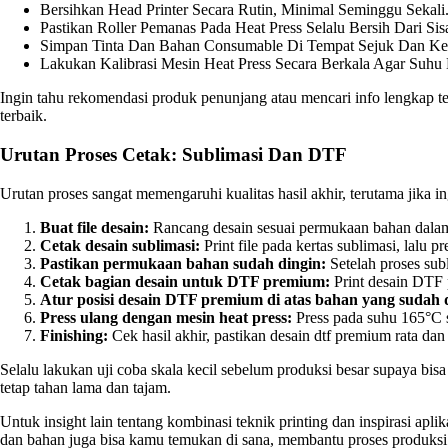
Bersihkan Head Printer Secara Rutin, Minimal Seminggu Sekali
Pastikan Roller Pemanas Pada Heat Press Selalu Bersih Dari Si
Simpan Tinta Dan Bahan Consumable Di Tempat Sejuk Dan Ke
Lakukan Kalibrasi Mesin Heat Press Secara Berkala Agar Suhu
Ingin tahu rekomendasi produk penunjang atau mencari info lengkap t
terbaik.
Urutan Proses Cetak: Sublimasi Dan DTF
Urutan proses sangat memengaruhi kualitas hasil akhir, terutama jika 
Buat file desain:
Rancang desain sesuai permukaan bahan dalam 
Cetak desain sublimasi:
Print file pada kertas sublimasi, lalu 
Pastikan permukaan bahan sudah dingin:
Setelah proses sub
Cetak bagian desain untuk DTF premium:
Print desain DTF 
Atur posisi desain DTF premium di atas bahan yang sudah d
Press ulang dengan mesin heat press:
Press pada suhu 165°C se
Finishing:
Cek hasil akhir, pastikan desain dtf premium rata dan
Selalu lakukan uji coba skala kecil sebelum produksi besar supaya bi
tetap tahan lama dan tajam.
Untuk insight lain tentang kombinasi teknik printing dan inspirasi apli
dan bahan juga bisa kamu temukan di sana, membantu proses produksi te