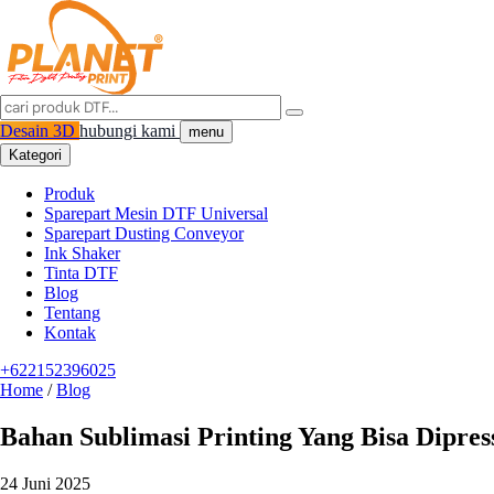
Desain 3D
hubungi kami
menu
Kategori
Produk
Sparepart Mesin DTF Universal
Sparepart Dusting Conveyor
Ink Shaker
Tinta DTF
Blog
Tentang
Kontak
+622152396025
Home
/
Blog
Bahan Sublimasi Printing Yang Bisa Dipre
24 Juni 2025