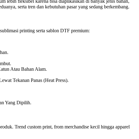
 lebih fleksibel karena bisa diaplikasikan di banyak jenis bahan,
keduanya, serta tren dan kebutuhan pasar yang sedang berkembang.
k sublimasi printing serta sablon DTF premium:
han.
embut.
Katun Atau Bahan Alam.
ewat Tekanan Panas (heat Press).
n Yang Dipilih.
produk. Trend custom print, from merchandise kecil hingga apparel