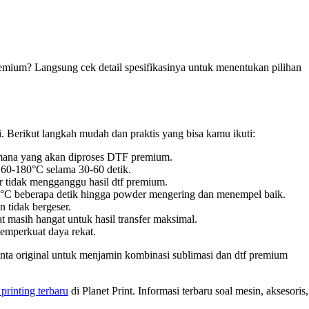
emium? Langsung cek detail spesifikasinya untuk menentukan pilihan
i. Berikut langkah mudah dan praktis yang bisa kamu ikuti:
n mana yang akan diproses DTF premium.
u 160-180°C selama 30-60 detik.
ar tidak mengganggu hasil dtf premium.
120°C beberapa detik hingga powder mengering dan menempel baik.
n tidak bergeser.
t masih hangat untuk hasil transfer maksimal.
memperkuat daya rekat.
inta original untuk menjamin kombinasi sublimasi dan dtf premium
printing terbaru
di Planet Print. Informasi terbaru soal mesin, aksesoris,