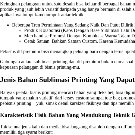
Keinginan pelanggan untuk satu desain bisa keluar di berbagai bahan
produk yang jauh lebih variatif daripada yang hanya bermain di salah s
aplikasinya tumpuk-menumpuk antar teknik.
Beberapa Tren Permintaan Yang Sedang Naik Dan Patut Dilirik D
Produk Kolaborasi (kaos Dengan Base Sublimasi Lalu De
Merchandise Promosi Dengan Kombinasi Warna Tajam D
Cetak Satuan, Bahkan Satuan Custom, Karena Kemudaha
Pebisnis dtf premium bisa menangkap peluang baru dengan terus upda
Gabungan antara sublimasi printing dan dtf premium bukan cuma soal v
kepuasan pelanggan di bisnis printing-mu.
Jenis Bahan Sublimasi Printing Yang Dapa
Banyak pelaku bisnis printing mencari bahan yang fleksibel, bisa di
tumpuk yang makin variatif, dari jersey custom sampai tote bag promosi
pebisnis printing—yuk, simak detail karakter fisiknya dan tips memilih
Karakteristik Fisik Bahan Yang Mendukung Teknik
Tak semua jenis kain dan media bisa langsung disablon dengan dtf prem
memiliki tiga syarat berikut: