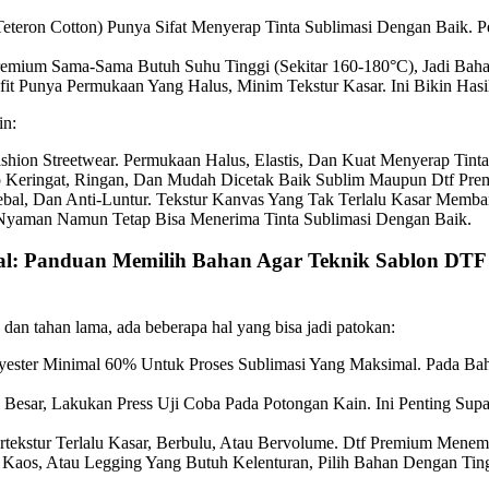
 (Teteron Cotton) Punya Sifat Menyerap Tinta Sublimasi Dengan Bai
remium Sama-Sama Butuh Suhu Tinggi (sekitar 160-180°C), Jadi Bah
fit Punya Permukaan Yang Halus, Minim Tekstur Kasar. Ini Bikin Ha
in:
hion Streetwear. Permukaan Halus, Elastis, Dan Kuat Menyerap Tinta
eringat, Ringan, Dan Mudah Dicetak Baik Sublim Maupun Dtf Premi
 Tebal, Dan Anti-Luntur. Tekstur Kanvas Yang Tak Terlalu Kasar Mem
 Nyaman Namun Tetap Bisa Menerima Tinta Sublimasi Dengan Baik.
al: Panduan Memilih Bahan Agar Teknik Sablon DTF 
s dan tahan lama, ada beberapa hal yang bisa jadi patokan:
ester Minimal 60% Untuk Proses Sublimasi Yang Maksimal. Pada Bah
Besar, Lakukan Press Uji Coba Pada Potongan Kain. Ini Penting Sup
tekstur Terlalu Kasar, Berbulu, Atau Bervolume. Dtf Premium Menemp
 Kaos, Atau Legging Yang Butuh Kelenturan, Pilih Bahan Dengan Tingk