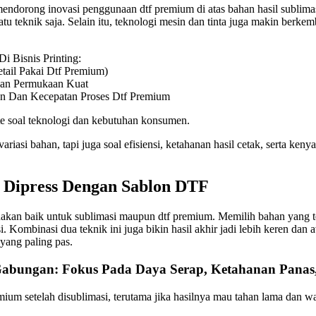
 mendorong inovasi penggunaan dtf premium di atas bahan hasil sublim
atu teknik saja. Selain itu, teknologi mesin dan tinta juga makin berk
i Bisnis Printing:
tail Pakai Dtf Premium)
an Permukaan Kuat
n Dan Kecepatan Proses Dtf Premium
te soal teknologi dan kebutuhan konsumen.
ariasi bahan, tapi juga soal efisiensi, ketahanan hasil cetak, serta 
t Dipress Dengan Sablon DTF
gunakan baik untuk sublimasi maupun dtf premium. Memilih bahan yang 
. Kombinasi dua teknik ini juga bikin hasil akhir jadi lebih keren dan 
 yang paling pas.
 Gabungan: Fokus Pada Daya Serap, Ketahanan Pana
ium setelah disublimasi, terutama jika hasilnya mau tahan lama dan wa