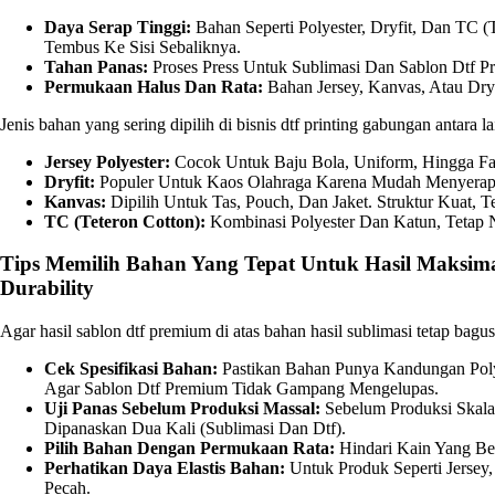
Daya Serap Tinggi:
Bahan Seperti Polyester, Dryfit, Dan TC
Tembus Ke Sisi Sebaliknya.
Tahan Panas:
Proses Press Untuk Sublimasi Dan Sablon Dtf P
Permukaan Halus Dan Rata:
Bahan Jersey, Kanvas, Atau Dry
Jenis bahan yang sering dipilih di bisnis dtf printing gabungan antara la
Jersey Polyester:
Cocok Untuk Baju Bola, Uniform, Hingga Fas
Dryfit:
Populer Untuk Kaos Olahraga Karena Mudah Menyerap K
Kanvas:
Dipilih Untuk Tas, Pouch, Dan Jaket. Struktur Kuat,
TC (Teteron Cotton):
Kombinasi Polyester Dan Katun, Tetap
Tips Memilih Bahan Yang Tepat Untuk Hasil Maksim
Durability
Agar hasil sablon dtf premium di atas bahan hasil sublimasi tetap bagu
Cek Spesifikasi Bahan:
Pastikan Bahan Punya Kandungan Poly
Agar Sablon Dtf Premium Tidak Gampang Mengelupas.
Uji Panas Sebelum Produksi Massal:
Sebelum Produksi Skala 
Dipanaskan Dua Kali (sublimasi Dan Dtf).
Pilih Bahan Dengan Permukaan Rata:
Hindari Kain Yang Ber
Perhatikan Daya Elastis Bahan:
Untuk Produk Seperti Jersey,
Pecah.