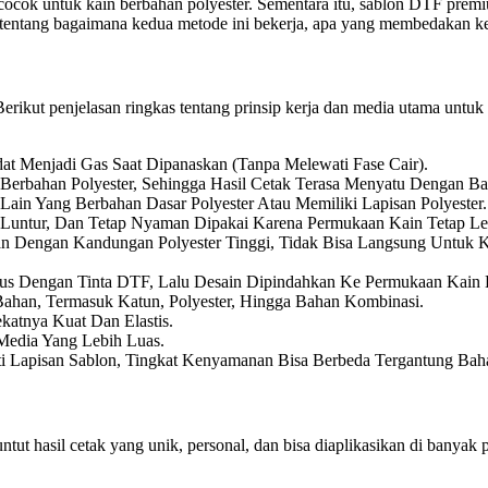
cocok untuk kain berbahan polyester. Sementara itu, sablon DTF premium
lam tentang bagaimana kedua metode ini bekerja, apa yang membedakan 
 Berikut penjelasan ringkas tentang prinsip kerja dan media utama untu
t Menjadi Gas Saat Dipanaskan (tanpa Melewati Fase Cair).
Berbahan Polyester, Sehingga Hasil Cetak Terasa Menyatu Dengan Ba
Lain Yang Berbahan Dasar Polyester Atau Memiliki Lapisan Polyester.
 Luntur, Dan Tetap Nyaman Dipakai Karena Permukaan Kain Tetap L
n Dengan Kandungan Polyester Tinggi, Tidak Bisa Langsung Untuk 
sus Dengan Tinta DTF, Lalu Desain Dipindahkan Ke Permukaan Kain L
n, Termasuk Katun, Polyester, Hingga Bahan Kombinasi.
ekatnya Kuat Dan Elastis.
edia Yang Lebih Luas.
ti Lapisan Sablon, Tingkat Kenyamanan Bisa Berbeda Tergantung Baha
ut hasil cetak yang unik, personal, dan bisa diaplikasikan di banyak 