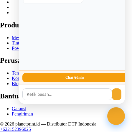
Produk
Mesin DTF
Tinta DTF
Powder DTF
Perusahaan
Tentang Kami
Chat Admin
Kontak
Blog
Bantuan
Garansi
Pengiriman
© 2026
planetprint.id
— Distributor DTF Indonesia
+622152396025