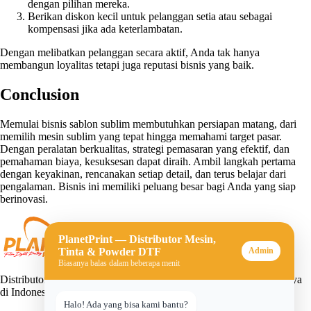
dengan pilihan mereka.
Berikan diskon kecil untuk pelanggan setia atau sebagai
kompensasi jika ada keterlambatan.
Dengan melibatkan pelanggan secara aktif, Anda tak hanya
membangun loyalitas tetapi juga reputasi bisnis yang baik.
Conclusion
Memulai bisnis sablon sublim membutuhkan persiapan matang, dari
memilih mesin sublim yang tepat hingga memahami target pasar.
Dengan peralatan berkualitas, strategi pemasaran yang efektif, dan
pemahaman biaya, kesuksesan dapat diraih. Ambil langkah pertama
dengan keyakinan, rencanakan setiap detail, dan terus belajar dari
pengalaman. Bisnis ini memiliki peluang besar bagi Anda yang siap
berinovasi.
PlanetPrint — Distributor Mesin,
Tinta & Powder DTF
Admin
Biasanya balas dalam beberapa menit
Distributor mesin, tinta, dan powder DTF (Direct-to-Film) terpercaya
di Indonesia. Solusi lengkap untuk usaha sablon digital Anda.
Halo! Ada yang bisa kami bantu?