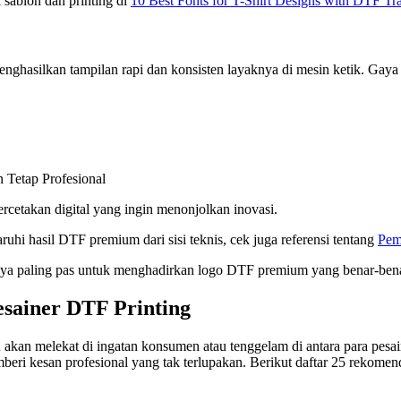
sablon dan printing di
10 Best Fonts for T-Shirt Designs with DTF Tra
hasilkan tampilan rapi dan konsisten layaknya di mesin ketik. Gaya in
 Tetap Profesional
ercetakan digital yang ingin menonjolkan inovasi.
uhi hasil DTF premium dari sisi teknis, cek juga referensi tentang
Pem
aya paling pas untuk menghadirkan logo DTF premium yang benar-bena
sainer DTF Printing
u akan melekat di ingatan konsumen atau tenggelam di antara para pesa
ri kesan profesional yang tak terlupakan. Berikut daftar 25 rekomenda