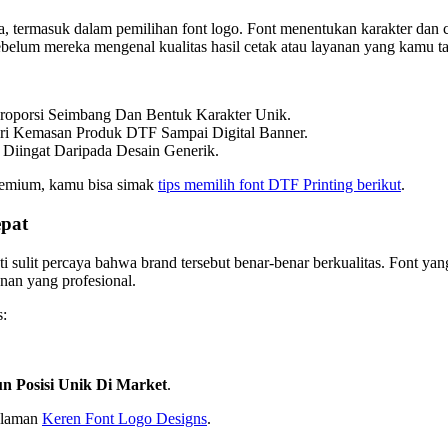
rmasuk dalam pemilihan font logo. Font menentukan karakter dan citra
ebelum mereka mengenal kualitas hasil cetak atau layanan yang kamu t
roporsi Seimbang Dan Bentuk Karakter Unik.
ri Kemasan Produk DTF Sampai Digital Banner.
Diingat Daripada Desain Generik.
premium, kamu bisa simak
tips memilih font DTF Printing berikut
.
pat
ti sulit percaya bahwa brand tersebut benar-benar berkualitas. Font ya
anan yang profesional.
s:
 Posisi Unik Di Market
.
halaman
Keren Font Logo Designs
.