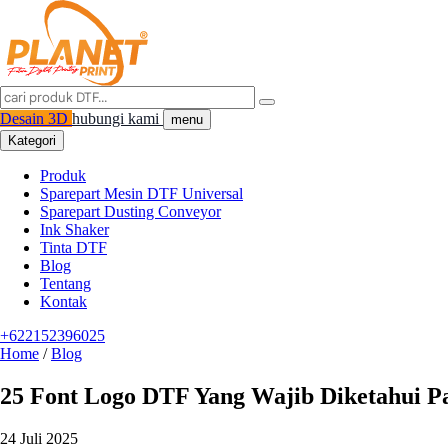
Desain 3D
hubungi kami
menu
Kategori
Produk
Sparepart Mesin DTF Universal
Sparepart Dusting Conveyor
Ink Shaker
Tinta DTF
Blog
Tentang
Kontak
+622152396025
Home
/
Blog
25 Font Logo DTF Yang Wajib Diketahui Pa
24 Juli 2025