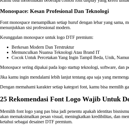
Kamu bisa menemukan beberapa contoh font display yang keren untuk 
Monospace: Kesan Profesional Dan Teknologi
Font monospace menampilkan setiap huruf dengan lebar yang sama, meng
menunjukkan sisi professional modern.
Keunggulan monospace untuk logo DTF premium:
Berkesan Modern Dan Terstruktur
Memunculkan Nuansa Teknologi Atau Brand IT
Cocok Untuk Percetakan Yang Ingin Tampil Beda, Unik, Namun
Monospace sering dipakai pada logo startup teknologi, software, dan p
Jika kamu ingin mendalami lebih lanjut tentang apa saja yang memengar
Dengan memahami karakter setiap kategori font, kamu bisa memilih g
25 Rekomendasi Font Logo Wajib Untuk De
Memilih font logo yang pas bisa jadi penentu apakah identitas bisnism
akan memaksimalkan pesan visual, meningkatkan kredibilitas, dan membe
ketahui sebagai desainer DTF premium.