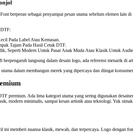
onjol
Font berperan sebagai penyampai pesan utama sebelum elemen lain di 
o DTF:
ecil Pada Label Atau Kemasan.
mpak Tajam Pada Hasil Cetak DTF.
dik, Seperti Modern Untuk Pasar Anak Muda Atau Klasik Untuk Audi
 berpengaruh langsung dalam desain logo, ada referensi menarik di ar
si utama dalam membangun merek yang dipercaya dan diingat konsume
remium
F premium. Ada lima kategori utama yang sering digunakan desainer u
lasik, modern minimalis, sampai kesan artistik atau teknologi. Yuk sim
ecil ini memberi nuansa klasik, mewah, dan terpercaya. Logo dengan font