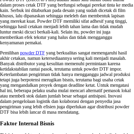
dalam proses cetak DTF yang berfungsi sebagai perekat tinta ke media
kain. Serbuk ini ditaburkan pada desain yang sudah dicetak di film
khusus, lalu dipanaskan sehingga meleleh dan membentuk lapisan
yang merekat kuat. Powder DTF memiliki sifat adhesif yang tinggi,
sehingga hasil cetakan menjadi lebih tahan lama dan tidak mudah
luntur meski dicuci berkali-kali. Selain itu, powder ini juga
memberikan efek tekstur yang halus dan tidak mengganggu
kenyamanan pemakai.
Pemilihan
powder DTF
yang berkualitas sangat memengaruhi hasil
akhir cetakan, namun ketersediaannya sering kali menjadi masalah.
Banyak distributor yang kesulitan memenuhi permintaan karena
ketidakstabilan rantai pasok, terutama untuk powder DTF impor.
Keterlambatan pengiriman tidak hanya mengganggu jadwal produksi
tetapi juga berpotensi merugikan bisnis, terutama bagi usaha cetak
yang mengandalkan proyek dengan deadline ketat. Untuk mengatasi
hal ini, beberapa pelaku usaha mulai mencari alternatif pemasok lokal
atau membeli stok dalam jumlah besar sebagai antisipasi. Inovasi
dalam pengelolaan logistik dan kolaborasi dengan penyedia jasa
pengiriman yang lebih efisien juga diperlukan agar distribusi powder
DTF bisa lebih lancar di masa mendatang.
Faktor Internal Bisnis