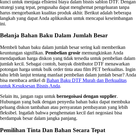
kunci untuk menjaga efisiensi biaya dalam bisnis sablon DTF. Dengan
strategi yang tepat, pengusaha dapat menghemat pengeluaran tanpa
harus mengorbankan kualitas produk akhir. Berikut adalah beberapa
langkah yang dapat Anda aplikasikan untuk mencapai keseimbangan
ini.
Belanja Bahan Baku Dalam Jumlah Besar
Membeli bahan baku dalam jumlah besar sering kali memberikan
keuntungan signifikan.
Pembelian grosir
memungkinkan Anda
mendapatkan harga diskon yang tidak tersedia untuk pembelian dalam
jumlah kecil. Sebagai contoh, banyak distributor DTF menawarkan
potongan harga untuk bulk order tinta atau film PET berkualitas. Ingin
tahu lebih lanjut tentang manfaat pembelian dalam jumlah besar? Anda
bisa membaca artikel di
Bahan Baku DTF Murah dan Berkualitas
untuk Kesuksesan Bisnis Anda
.
Selain itu, jangan ragu untuk
bernegoisasi dengan supplier
.
Hubungan yang baik dengan penyedia bahan baku dapat membuka
peluang diskon tambahan atau persyaratan pembayaran yang lebih
fleksibel. Ingatlah bahwa penghematan kecil dari negosiasi bisa
berdampak besar dalam jangka panjang.
Pemilihan Tinta Dan Bahan Secara Tepat