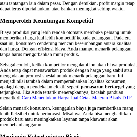
atau tantangan lain dalam pasar. Dengan demikian, profit margin tetap
dapat terus dipertahankan, atau bahkan meningkat seiring waktu.
Memperoleh Keuntungan Kompetitif
Biaya produksi yang lebih rendah otomatis membuka peluang untuk
memberikan harga jual lebih kompetitif kepada pelanggan. Pada era
saat ini, konsumen cenderung mencari keseimbangan antara kualitas
dan harga. Dengan efisiensi biaya, Anda mampu menarik pelanggan
tanpa harus mengorbankan mutu produk.
Sebagai contoh, ketika kompetitor mengalami lonjakan biaya produksi,
Anda tetap dapat menawarkan produk dengan harga yang stabil atau
mengadakan promosi spesial untuk menarik pelanggan baru. Ini
menjadi nilai tambah dalam mempertahankan loyalitas konsumen,
apalagi dengan pendekatan efektif seperti
pemasaran bertarget
yang
terjangkau. Jika Anda tertarik menerapkannya, bacalah panduan
menarik di
Cara Menentukan Harga Jual Cetak Meteran Bisnis DTF
.
Selain menarik konsumen, keunggulan biaya juga memberikan ruang
lebih fleksibel untuk berinovasi. Misalnya, Anda bisa menghadirkan
produk baru atau meningkatkan layanan tanpa khawatir akan
membebani anggaran.
Menjamin Keberlanjutan Bisnis