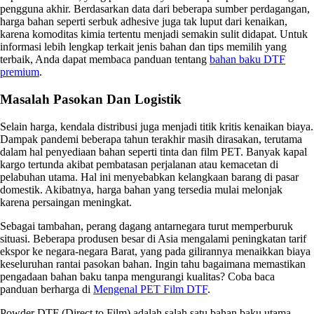
pengguna akhir. Berdasarkan data dari beberapa sumber perdagangan,
harga bahan seperti serbuk adhesive juga tak luput dari kenaikan,
karena komoditas kimia tertentu menjadi semakin sulit didapat. Untuk
informasi lebih lengkap terkait jenis bahan dan tips memilih yang
terbaik, Anda dapat membaca panduan tentang
bahan baku DTF
premium
.
Masalah Pasokan Dan Logistik
Selain harga, kendala distribusi juga menjadi titik kritis kenaikan biaya.
Dampak pandemi beberapa tahun terakhir masih dirasakan, terutama
dalam hal penyediaan bahan seperti tinta dan film PET. Banyak kapal
kargo tertunda akibat pembatasan perjalanan atau kemacetan di
pelabuhan utama. Hal ini menyebabkan kelangkaan barang di pasar
domestik. Akibatnya, harga bahan yang tersedia mulai melonjak
karena persaingan meningkat.
Sebagai tambahan, perang dagang antarnegara turut memperburuk
situasi. Beberapa produsen besar di Asia mengalami peningkatan tarif
ekspor ke negara-negara Barat, yang pada gilirannya menaikkan biaya
keseluruhan rantai pasokan bahan. Ingin tahu bagaimana memastikan
pengadaan bahan baku tanpa mengurangi kualitas? Coba baca
panduan berharga di
Mengenal PET Film DTF
.
Powder DTF (Direct to Film) adalah salah satu bahan baku utama