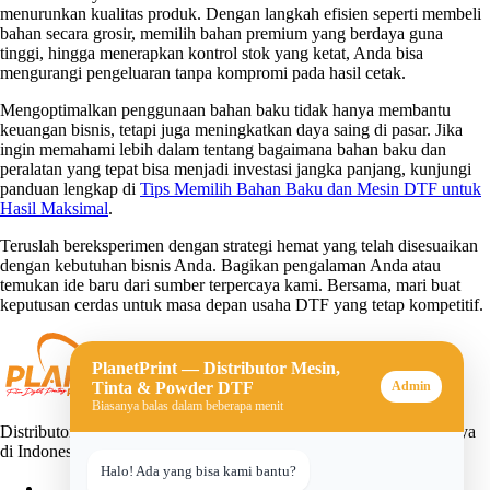
menurunkan kualitas produk. Dengan langkah efisien seperti membeli
bahan secara grosir, memilih bahan premium yang berdaya guna
tinggi, hingga menerapkan kontrol stok yang ketat, Anda bisa
mengurangi pengeluaran tanpa kompromi pada hasil cetak.
Mengoptimalkan penggunaan bahan baku tidak hanya membantu
keuangan bisnis, tetapi juga meningkatkan daya saing di pasar. Jika
ingin memahami lebih dalam tentang bagaimana bahan baku dan
peralatan yang tepat bisa menjadi investasi jangka panjang, kunjungi
panduan lengkap di
Tips Memilih Bahan Baku dan Mesin DTF untuk
Hasil Maksimal
.
Teruslah bereksperimen dengan strategi hemat yang telah disesuaikan
dengan kebutuhan bisnis Anda. Bagikan pengalaman Anda atau
temukan ide baru dari sumber terpercaya kami. Bersama, mari buat
keputusan cerdas untuk masa depan usaha DTF yang tetap kompetitif.
PlanetPrint — Distributor Mesin,
Tinta & Powder DTF
Admin
Biasanya balas dalam beberapa menit
Distributor mesin, tinta, dan powder DTF (Direct-to-Film) terpercaya
di Indonesia. Solusi lengkap untuk usaha sablon digital Anda.
Halo! Ada yang bisa kami bantu?