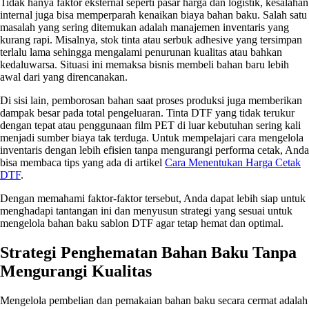
Tidak hanya faktor eksternal seperti pasar harga dan logistik, kesalahan
internal juga bisa memperparah kenaikan biaya bahan baku. Salah satu
masalah yang sering ditemukan adalah manajemen inventaris yang
kurang rapi. Misalnya, stok tinta atau serbuk adhesive yang tersimpan
terlalu lama sehingga mengalami penurunan kualitas atau bahkan
kedaluwarsa. Situasi ini memaksa bisnis membeli bahan baru lebih
awal dari yang direncanakan.
Di sisi lain, pemborosan bahan saat proses produksi juga memberikan
dampak besar pada total pengeluaran. Tinta DTF yang tidak terukur
dengan tepat atau penggunaan film PET di luar kebutuhan sering kali
menjadi sumber biaya tak terduga. Untuk mempelajari cara mengelola
inventaris dengan lebih efisien tanpa mengurangi performa cetak, Anda
bisa membaca tips yang ada di artikel
Cara Menentukan Harga Cetak
DTF
.
Dengan memahami faktor-faktor tersebut, Anda dapat lebih siap untuk
menghadapi tantangan ini dan menyusun strategi yang sesuai untuk
mengelola bahan baku sablon DTF agar tetap hemat dan optimal.
Strategi Penghematan Bahan Baku Tanpa
Mengurangi Kualitas
Mengelola pembelian dan pemakaian bahan baku secara cermat adalah