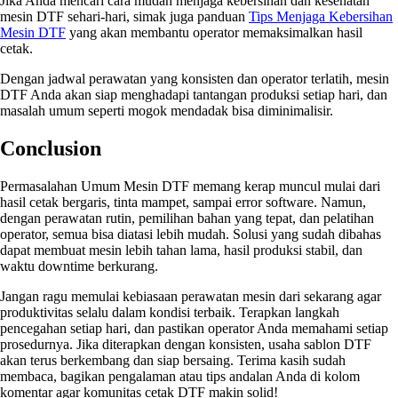
Jika Anda mencari cara mudah menjaga kebersihan dan kesehatan
mesin DTF sehari-hari, simak juga panduan
Tips Menjaga Kebersihan
Mesin DTF
yang akan membantu operator memaksimalkan hasil
cetak.
Dengan jadwal perawatan yang konsisten dan operator terlatih, mesin
DTF Anda akan siap menghadapi tantangan produksi setiap hari, dan
masalah umum seperti mogok mendadak bisa diminimalisir.
Conclusion
Permasalahan Umum Mesin DTF memang kerap muncul mulai dari
hasil cetak bergaris, tinta mampet, sampai error software. Namun,
dengan perawatan rutin, pemilihan bahan yang tepat, dan pelatihan
operator, semua bisa diatasi lebih mudah. Solusi yang sudah dibahas
dapat membuat mesin lebih tahan lama, hasil produksi stabil, dan
waktu downtime berkurang.
Jangan ragu memulai kebiasaan perawatan mesin dari sekarang agar
produktivitas selalu dalam kondisi terbaik. Terapkan langkah
pencegahan setiap hari, dan pastikan operator Anda memahami setiap
prosedurnya. Jika diterapkan dengan konsisten, usaha sablon DTF
akan terus berkembang dan siap bersaing. Terima kasih sudah
membaca, bagikan pengalaman atau tips andalan Anda di kolom
komentar agar komunitas cetak DTF makin solid!