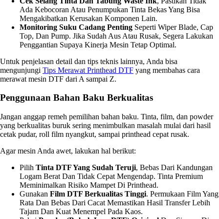
Cek Selang Tinta Dan Tabung Waste Ink
, Pastikan Tidak
Ada Kebocoran Atau Penumpukan Tinta Bekas Yang Bisa
Mengakibatkan Kerusakan Komponen Lain.
Monitoring Suku Cadang Penting
Seperti Wiper Blade, Cap
Top, Dan Pump. Jika Sudah Aus Atau Rusak, Segera Lakukan
Penggantian Supaya Kinerja Mesin Tetap Optimal.
Untuk penjelasan detail dan tips teknis lainnya, Anda bisa
mengunjungi
Tips Merawat Printhead DTF
yang membahas cara
merawat mesin DTF dari A sampai Z.
Penggunaan Bahan Baku Berkualitas
Jangan anggap remeh pemilihan bahan baku. Tinta, film, dan powder
yang berkualitas buruk sering menimbulkan masalah mulai dari hasil
cetak pudar, roll film nyangkut, sampai printhead cepat rusak.
Agar mesin Anda awet, lakukan hal berikut:
Pilih
Tinta DTF Yang Sudah Teruji
, Bebas Dari Kandungan
Logam Berat Dan Tidak Cepat Mengendap. Tinta Premium
Meminimalkan Risiko Mampet Di Printhead.
Gunakan
Film DTF Berkualitas Tinggi
. Permukaan Film Yang
Rata Dan Bebas Dari Cacat Memastikan Hasil Transfer Lebih
Tajam Dan Kuat Menempel Pada Kaos.