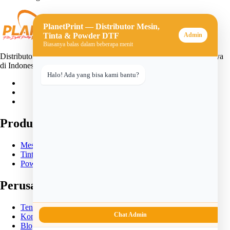
PlanetPrint — Distributor Mesin,
Tinta & Powder DTF
Admin
Biasanya balas dalam beberapa menit
Distributor mesin, tinta, dan powder DTF (Direct-to-Film) terpercaya
di Indonesia. Solusi lengkap untuk usaha sablon digital Anda.
Halo! Ada yang bisa kami bantu?
Produk
Mesin DTF
Tinta DTF
Powder DTF
Perusahaan
Tentang Kami
Chat Admin
Kontak
Blog