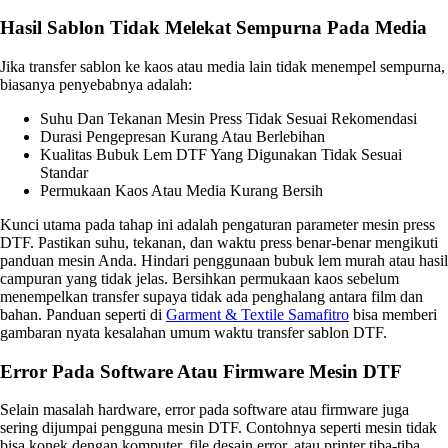
Hasil Sablon Tidak Melekat Sempurna Pada Media
Jika transfer sablon ke kaos atau media lain tidak menempel sempurna,
biasanya penyebabnya adalah:
Suhu Dan Tekanan Mesin Press Tidak Sesuai Rekomendasi
Durasi Pengepresan Kurang Atau Berlebihan
Kualitas Bubuk Lem DTF Yang Digunakan Tidak Sesuai
Standar
Permukaan Kaos Atau Media Kurang Bersih
Kunci utama pada tahap ini adalah pengaturan parameter mesin press
DTF. Pastikan suhu, tekanan, dan waktu press benar-benar mengikuti
panduan mesin Anda. Hindari penggunaan bubuk lem murah atau hasil
campuran yang tidak jelas. Bersihkan permukaan kaos sebelum
menempelkan transfer supaya tidak ada penghalang antara film dan
bahan. Panduan seperti di
Garment & Textile Samafitro
bisa memberi
gambaran nyata kesalahan umum waktu transfer sablon DTF.
Error Pada Software Atau Firmware Mesin DTF
Selain masalah hardware, error pada software atau firmware juga
sering dijumpai pengguna mesin DTF. Contohnya seperti mesin tidak
bisa konek dengan komputer, file desain error, atau printer tiba-tiba