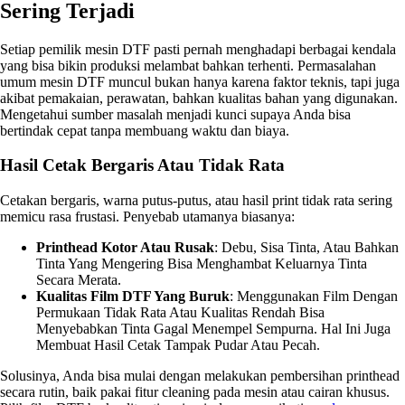
Sering Terjadi
Setiap pemilik mesin DTF pasti pernah menghadapi berbagai kendala
yang bisa bikin produksi melambat bahkan terhenti. Permasalahan
umum mesin DTF muncul bukan hanya karena faktor teknis, tapi juga
akibat pemakaian, perawatan, bahkan kualitas bahan yang digunakan.
Mengetahui sumber masalah menjadi kunci supaya Anda bisa
bertindak cepat tanpa membuang waktu dan biaya.
Hasil Cetak Bergaris Atau Tidak Rata
Cetakan bergaris, warna putus-putus, atau hasil print tidak rata sering
memicu rasa frustasi. Penyebab utamanya biasanya:
Printhead Kotor Atau Rusak
: Debu, Sisa Tinta, Atau Bahkan
Tinta Yang Mengering Bisa Menghambat Keluarnya Tinta
Secara Merata.
Kualitas Film DTF Yang Buruk
: Menggunakan Film Dengan
Permukaan Tidak Rata Atau Kualitas Rendah Bisa
Menyebabkan Tinta Gagal Menempel Sempurna. Hal Ini Juga
Membuat Hasil Cetak Tampak Pudar Atau Pecah.
Solusinya, Anda bisa mulai dengan melakukan pembersihan printhead
secara rutin, baik pakai fitur cleaning pada mesin atau cairan khusus.