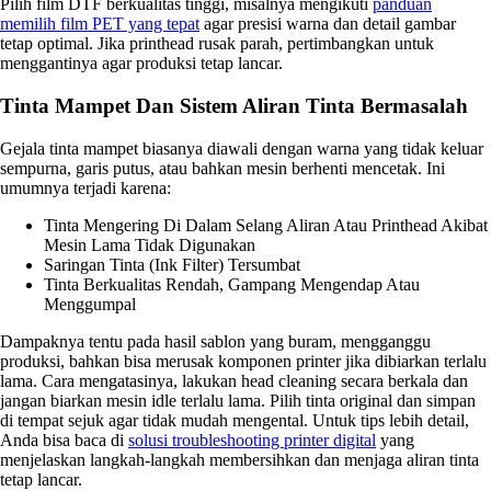
Pilih film DTF berkualitas tinggi, misalnya mengikuti
panduan
memilih film PET yang tepat
agar presisi warna dan detail gambar
tetap optimal. Jika printhead rusak parah, pertimbangkan untuk
menggantinya agar produksi tetap lancar.
Tinta Mampet Dan Sistem Aliran Tinta Bermasalah
Gejala tinta mampet biasanya diawali dengan warna yang tidak keluar
sempurna, garis putus, atau bahkan mesin berhenti mencetak. Ini
umumnya terjadi karena:
Tinta Mengering Di Dalam Selang Aliran Atau Printhead Akibat
Mesin Lama Tidak Digunakan
Saringan Tinta (ink Filter) Tersumbat
Tinta Berkualitas Rendah, Gampang Mengendap Atau
Menggumpal
Dampaknya tentu pada hasil sablon yang buram, mengganggu
produksi, bahkan bisa merusak komponen printer jika dibiarkan terlalu
lama. Cara mengatasinya, lakukan head cleaning secara berkala dan
jangan biarkan mesin idle terlalu lama. Pilih tinta original dan simpan
di tempat sejuk agar tidak mudah mengental. Untuk tips lebih detail,
Anda bisa baca di
solusi troubleshooting printer digital
yang
menjelaskan langkah-langkah membersihkan dan menjaga aliran tinta
tetap lancar.