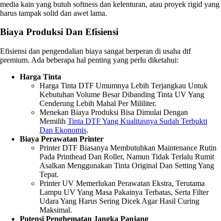
media kain yang butuh softness dan kelenturan, atau proyek rigid yang
harus tampak solid dan awet lama.
Biaya Produksi Dan Efisiensi
Efisiensi dan pengendalian biaya sangat berperan di usaha dtf
premium. Ada beberapa hal penting yang perlu diketahui:
Harga Tinta
Harga Tinta DTF Umumnya Lebih Terjangkau Untuk
Kebutuhan Volume Besar Dibanding Tinta UV Yang
Cenderung Lebih Mahal Per Mililiter.
Menekan Biaya Produksi Bisa Dimulai Dengan
Memilih
Tinta DTF Yang Kualitasnya Sudah Terbukti
Dan Ekonomis
.
Biaya Perawatan Printer
Printer DTF Biasanya Membutuhkan Maintenance Rutin
Pada Printhead Dan Roller, Namun Tidak Terlalu Rumit
Asalkan Menggunakan Tinta Original Dan Setting Yang
Tepat.
Printer UV Memerlukan Perawatan Ekstra, Terutama
Lampu UV Yang Masa Pakainya Terbatas, Serta Filter
Udara Yang Harus Sering Dicek Agar Hasil Curing
Maksimal.
Potensi Penghematan Jangka Panjang