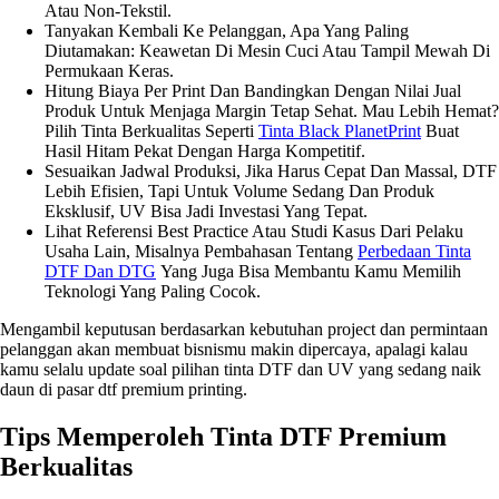
Atau Non-Tekstil.
Tanyakan Kembali Ke Pelanggan, Apa Yang Paling
Diutamakan: Keawetan Di Mesin Cuci Atau Tampil Mewah Di
Permukaan Keras.
Hitung Biaya Per Print Dan Bandingkan Dengan Nilai Jual
Produk Untuk Menjaga Margin Tetap Sehat. Mau Lebih Hemat?
Pilih Tinta Berkualitas Seperti
Tinta Black PlanetPrint
Buat
Hasil Hitam Pekat Dengan Harga Kompetitif.
Sesuaikan Jadwal Produksi, Jika Harus Cepat Dan Massal, DTF
Lebih Efisien, Tapi Untuk Volume Sedang Dan Produk
Eksklusif, UV Bisa Jadi Investasi Yang Tepat.
Lihat Referensi Best Practice Atau Studi Kasus Dari Pelaku
Usaha Lain, Misalnya Pembahasan Tentang
Perbedaan Tinta
DTF Dan DTG
Yang Juga Bisa Membantu Kamu Memilih
Teknologi Yang Paling Cocok.
Mengambil keputusan berdasarkan kebutuhan project dan permintaan
pelanggan akan membuat bisnismu makin dipercaya, apalagi kalau
kamu selalu update soal pilihan tinta DTF dan UV yang sedang naik
daun di pasar dtf premium printing.
Tips Memperoleh Tinta DTF Premium
Berkualitas