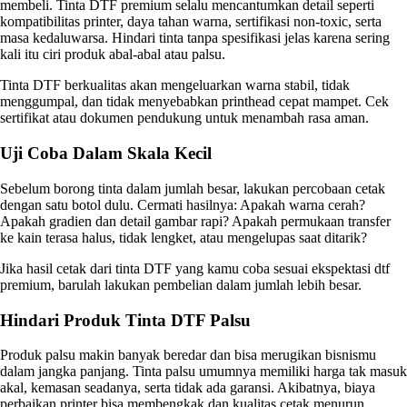
membeli. Tinta DTF premium selalu mencantumkan detail seperti
kompatibilitas printer, daya tahan warna, sertifikasi non-toxic, serta
masa kedaluwarsa. Hindari tinta tanpa spesifikasi jelas karena sering
kali itu ciri produk abal-abal atau palsu.
Tinta DTF berkualitas akan mengeluarkan warna stabil, tidak
menggumpal, dan tidak menyebabkan printhead cepat mampet. Cek
sertifikat atau dokumen pendukung untuk menambah rasa aman.
Uji Coba Dalam Skala Kecil
Sebelum borong tinta dalam jumlah besar, lakukan percobaan cetak
dengan satu botol dulu. Cermati hasilnya: Apakah warna cerah?
Apakah gradien dan detail gambar rapi? Apakah permukaan transfer
ke kain terasa halus, tidak lengket, atau mengelupas saat ditarik?
Jika hasil cetak dari tinta DTF yang kamu coba sesuai ekspektasi dtf
premium, barulah lakukan pembelian dalam jumlah lebih besar.
Hindari Produk Tinta DTF Palsu
Produk palsu makin banyak beredar dan bisa merugikan bisnismu
dalam jangka panjang. Tinta palsu umumnya memiliki harga tak masuk
akal, kemasan seadanya, serta tidak ada garansi. Akibatnya, biaya
perbaikan printer bisa membengkak dan kualitas cetak menurun