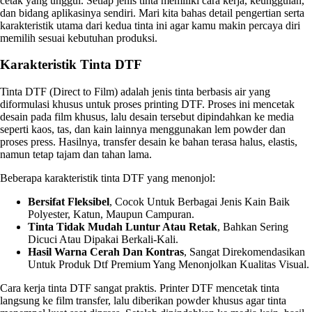
cetak yang unggul. Setiap jenis tinta memiliki cara kerja, keunggulan,
dan bidang aplikasinya sendiri. Mari kita bahas detail pengertian serta
karakteristik utama dari kedua tinta ini agar kamu makin percaya diri
memilih sesuai kebutuhan produksi.
Karakteristik Tinta DTF
Tinta DTF (Direct to Film) adalah jenis tinta berbasis air yang
diformulasi khusus untuk proses printing DTF. Proses ini mencetak
desain pada film khusus, lalu desain tersebut dipindahkan ke media
seperti kaos, tas, dan kain lainnya menggunakan lem powder dan
proses press. Hasilnya, transfer desain ke bahan terasa halus, elastis,
namun tetap tajam dan tahan lama.
Beberapa karakteristik tinta DTF yang menonjol:
Bersifat Fleksibel
, Cocok Untuk Berbagai Jenis Kain Baik
Polyester, Katun, Maupun Campuran.
Tinta Tidak Mudah Luntur Atau Retak
, Bahkan Sering
Dicuci Atau Dipakai Berkali-Kali.
Hasil Warna Cerah Dan Kontras
, Sangat Direkomendasikan
Untuk Produk Dtf Premium Yang Menonjolkan Kualitas Visual.
Cara kerja tinta DTF sangat praktis. Printer DTF mencetak tinta
langsung ke film transfer, lalu diberikan powder khusus agar tinta