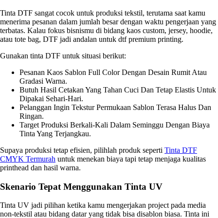
Tinta DTF sangat cocok untuk produksi tekstil, terutama saat kamu
menerima pesanan dalam jumlah besar dengan waktu pengerjaan yang
terbatas. Kalau fokus bisnismu di bidang kaos custom, jersey, hoodie,
atau tote bag, DTF jadi andalan untuk dtf premium printing.
Gunakan tinta DTF untuk situasi berikut:
Pesanan Kaos Sablon Full Color Dengan Desain Rumit Atau
Gradasi Warna.
Butuh Hasil Cetakan Yang Tahan Cuci Dan Tetap Elastis Untuk
Dipakai Sehari-Hari.
Pelanggan Ingin Tekstur Permukaan Sablon Terasa Halus Dan
Ringan.
Target Produksi Berkali-Kali Dalam Seminggu Dengan Biaya
Tinta Yang Terjangkau.
Supaya produksi tetap efisien, pilihlah produk seperti
Tinta DTF
CMYK Termurah
untuk menekan biaya tapi tetap menjaga kualitas
printhead dan hasil warna.
Skenario Tepat Menggunakan Tinta UV
Tinta UV jadi pilihan ketika kamu mengerjakan project pada media
non-tekstil atau bidang datar yang tidak bisa disablon biasa. Tinta ini