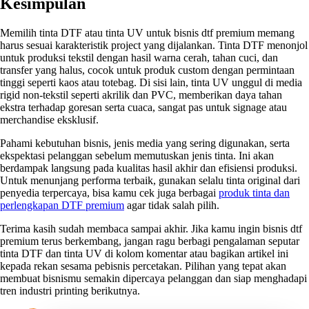
Kesimpulan
Memilih tinta DTF atau tinta UV untuk bisnis dtf premium memang
harus sesuai karakteristik project yang dijalankan. Tinta DTF menonjol
untuk produksi tekstil dengan hasil warna cerah, tahan cuci, dan
transfer yang halus, cocok untuk produk custom dengan permintaan
tinggi seperti kaos atau totebag. Di sisi lain, tinta UV unggul di media
rigid non-tekstil seperti akrilik dan PVC, memberikan daya tahan
ekstra terhadap goresan serta cuaca, sangat pas untuk signage atau
merchandise eksklusif.
Pahami kebutuhan bisnis, jenis media yang sering digunakan, serta
ekspektasi pelanggan sebelum memutuskan jenis tinta. Ini akan
berdampak langsung pada kualitas hasil akhir dan efisiensi produksi.
Untuk menunjang performa terbaik, gunakan selalu tinta original dari
penyedia terpercaya, bisa kamu cek juga berbagai
produk tinta dan
perlengkapan DTF premium
agar tidak salah pilih.
Terima kasih sudah membaca sampai akhir. Jika kamu ingin bisnis dtf
premium terus berkembang, jangan ragu berbagi pengalaman seputar
tinta DTF dan tinta UV di kolom komentar atau bagikan artikel ini
kepada rekan sesama pebisnis percetakan. Pilihan yang tepat akan
membuat bisnismu semakin dipercaya pelanggan dan siap menghadapi
tren industri printing berikutnya.