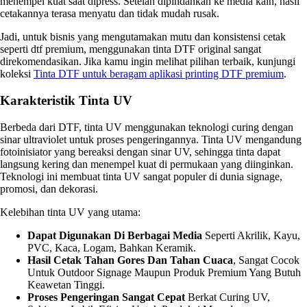
menempel kuat saat dipress. Setelah dipindahkan ke media kain, hasil
cetakannya terasa menyatu dan tidak mudah rusak.
Jadi, untuk bisnis yang mengutamakan mutu dan konsistensi cetak
seperti dtf premium, menggunakan tinta DTF original sangat
direkomendasikan. Jika kamu ingin melihat pilihan terbaik, kunjungi
koleksi
Tinta DTF untuk beragam aplikasi printing DTF premium
.
Karakteristik Tinta UV
Berbeda dari DTF, tinta UV menggunakan teknologi curing dengan
sinar ultraviolet untuk proses pengeringannya. Tinta UV mengandung
fotoinisiator yang bereaksi dengan sinar UV, sehingga tinta dapat
langsung kering dan menempel kuat di permukaan yang diinginkan.
Teknologi ini membuat tinta UV sangat populer di dunia signage,
promosi, dan dekorasi.
Kelebihan tinta UV yang utama:
Dapat Digunakan Di Berbagai Media
Seperti Akrilik, Kayu,
PVC, Kaca, Logam, Bahkan Keramik.
Hasil Cetak Tahan Gores Dan Tahan Cuaca
, Sangat Cocok
Untuk Outdoor Signage Maupun Produk Premium Yang Butuh
Keawetan Tinggi.
Proses Pengeringan Sangat Cepat
Berkat Curing UV,