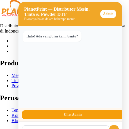
PlanetPrint — Distributor Mesin,
Tinta & Powder DTF
Admin
Biasanya balas dalam beberapa menit
Distributor mesin, tinta, dan powder DTF (Direct-to-Film) terpercaya
di Indonesia. Solusi lengkap untuk usaha sablon digital Anda.
Halo! Ada yang bisa kami bantu?
Produk
Mesin DTF
Tinta DTF
Powder DTF
Perusahaan
Tentang Kami
Chat Admin
Kontak
Blog