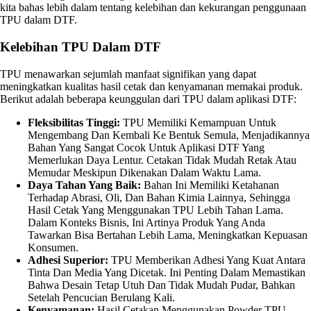
kita bahas lebih dalam tentang kelebihan dan kekurangan penggunaan
TPU dalam DTF.
Kelebihan TPU Dalam DTF
TPU menawarkan sejumlah manfaat signifikan yang dapat
meningkatkan kualitas hasil cetak dan kenyamanan memakai produk.
Berikut adalah beberapa keunggulan dari TPU dalam aplikasi DTF:
Fleksibilitas Tinggi:
TPU Memiliki Kemampuan Untuk
Mengembang Dan Kembali Ke Bentuk Semula, Menjadikannya
Bahan Yang Sangat Cocok Untuk Aplikasi DTF Yang
Memerlukan Daya Lentur. Cetakan Tidak Mudah Retak Atau
Memudar Meskipun Dikenakan Dalam Waktu Lama.
Daya Tahan Yang Baik:
Bahan Ini Memiliki Ketahanan
Terhadap Abrasi, Oli, Dan Bahan Kimia Lainnya, Sehingga
Hasil Cetak Yang Menggunakan TPU Lebih Tahan Lama.
Dalam Konteks Bisnis, Ini Artinya Produk Yang Anda
Tawarkan Bisa Bertahan Lebih Lama, Meningkatkan Kepuasan
Konsumen.
Adhesi Superior:
TPU Memberikan Adhesi Yang Kuat Antara
Tinta Dan Media Yang Dicetak. Ini Penting Dalam Memastikan
Bahwa Desain Tetap Utuh Dan Tidak Mudah Pudar, Bahkan
Setelah Pencucian Berulang Kali.
Kenyamanan:
Hasil Cetakan Menggunakan Powder TPU