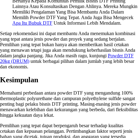
Bertanya Kepada Komunitas Pemilik Bisnis DTF Printing
Lainnya Atau Konsultasikan Dengan Ahlinya. Mereka Mungkin
Memiliki Pengalaman Yang Bisa Membantu Anda Dalam
Memilih Powder DTF Yang Tepat. Anda Juga Bisa Mengecek
Apa Itu Bubuk DTF
Untuk Informasi Lebih Mendalam.
Setiap rekomendasi ini dapat membantu Anda menemukan kombinasi
yang tepat antara jenis powder dan proyek yang sedang berjalan.
Pemilihan yang tepat bukan hanya akan memberikan hasil cetakan
yang menawan tetapi juga akan mendukung keberhasilan bisnis Anda
dalam jangka panjang. Jika Anda masih ragu, kunjungi
Powder DTF
20kg (DRUM)
untuk berbagai pilihan dalam jumlah yang lebih besar
dan ekonomis.
Kesimpulan
Memahami perbedaan antara powder DTF yang mengandung 100%
thermoplastic polyurethane dan campuran polyethylene sulfide sangat
penting bagi pelaku bisnis DTF printing. Masing-masing jenis powder
menawarkan kelebihan dan kekurangan yang berbeda, dari fleksibilitas
hingga kekuatan daya lekat.
Pemilihan yang tepat dapat berpengaruh besar terhadap kualitas
cetakan dan kepuasan pelanggan. Pertimbangkan faktor seperti jenis
bahan yang dicetak, tujuan produksi, dan anggaran yang tersedia