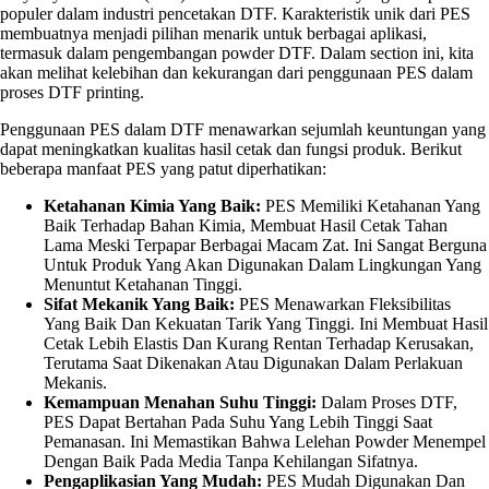
populer dalam industri pencetakan DTF. Karakteristik unik dari PES
membuatnya menjadi pilihan menarik untuk berbagai aplikasi,
termasuk dalam pengembangan powder DTF. Dalam section ini, kita
akan melihat kelebihan dan kekurangan dari penggunaan PES dalam
proses DTF printing.
Penggunaan PES dalam DTF menawarkan sejumlah keuntungan yang
dapat meningkatkan kualitas hasil cetak dan fungsi produk. Berikut
beberapa manfaat PES yang patut diperhatikan:
Ketahanan Kimia Yang Baik:
PES Memiliki Ketahanan Yang
Baik Terhadap Bahan Kimia, Membuat Hasil Cetak Tahan
Lama Meski Terpapar Berbagai Macam Zat. Ini Sangat Berguna
Untuk Produk Yang Akan Digunakan Dalam Lingkungan Yang
Menuntut Ketahanan Tinggi.
Sifat Mekanik Yang Baik:
PES Menawarkan Fleksibilitas
Yang Baik Dan Kekuatan Tarik Yang Tinggi. Ini Membuat Hasil
Cetak Lebih Elastis Dan Kurang Rentan Terhadap Kerusakan,
Terutama Saat Dikenakan Atau Digunakan Dalam Perlakuan
Mekanis.
Kemampuan Menahan Suhu Tinggi:
Dalam Proses DTF,
PES Dapat Bertahan Pada Suhu Yang Lebih Tinggi Saat
Pemanasan. Ini Memastikan Bahwa Lelehan Powder Menempel
Dengan Baik Pada Media Tanpa Kehilangan Sifatnya.
Pengaplikasian Yang Mudah:
PES Mudah Digunakan Dan