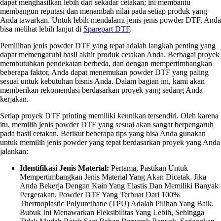
dapat menghasilkan lebih dari sekadar cetakan; ini membantu
membangun reputasi dan menambah nilai pada setiap produk yang
Anda tawarkan. Untuk lebih mendalami jenis-jenis powder DTF, Anda
bisa melihat lebih lanjut di
Sparepart DTF
.
Pemilihan jenis powder DTF yang tepat adalah langkah penting yang
dapat memengaruhi hasil akhir produk cetakan Anda. Berbagai proyek
membutuhkan pendekatan berbeda, dan dengan mempertimbangkan
beberapa faktor, Anda dapat menemukan powder DTF yang paling
sesuai untuk kebutuhan bisnis Anda. Dalam bagian ini, kami akan
memberikan rekomendasi berdasarkan proyek yang sedang Anda
kerjakan.
Setiap proyek DTF printing memiliki keunikan tersendiri. Oleh karena
itu, memilih jenis powder DTF yang sesuai akan sangat berpengaruh
pada hasil cetakan. Berikut beberapa tips yang bisa Anda gunakan
untuk memilih jenis powder yang tepat berdasarkan proyek yang Anda
jalankan:
Identifikasi Jenis Material:
Pertama, Pastikan Untuk
Mempertimbangkan Jenis Material Yang Akan Dicetak. Jika
Anda Bekerja Dengan Kain Yang Elastis Dan Memiliki Banyak
Pergerakan, Powder DTF Yang Terbuat Dari 100%
Thermoplastic Polyurethane (TPU) Adalah Pilihan Yang Baik.
Bubuk Ini Menawarkan Fleksibilitas Yang Lebih, Sehingga