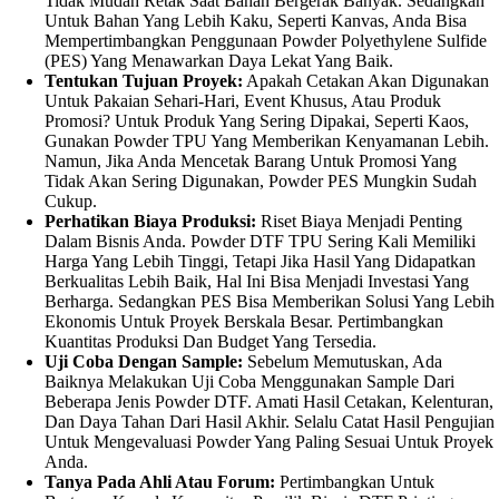
Tidak Mudah Retak Saat Bahan Bergerak Banyak. Sedangkan
Untuk Bahan Yang Lebih Kaku, Seperti Kanvas, Anda Bisa
Mempertimbangkan Penggunaan Powder Polyethylene Sulfide
(PES) Yang Menawarkan Daya Lekat Yang Baik.
Tentukan Tujuan Proyek:
Apakah Cetakan Akan Digunakan
Untuk Pakaian Sehari-Hari, Event Khusus, Atau Produk
Promosi? Untuk Produk Yang Sering Dipakai, Seperti Kaos,
Gunakan Powder TPU Yang Memberikan Kenyamanan Lebih.
Namun, Jika Anda Mencetak Barang Untuk Promosi Yang
Tidak Akan Sering Digunakan, Powder PES Mungkin Sudah
Cukup.
Perhatikan Biaya Produksi:
Riset Biaya Menjadi Penting
Dalam Bisnis Anda. Powder DTF TPU Sering Kali Memiliki
Harga Yang Lebih Tinggi, Tetapi Jika Hasil Yang Didapatkan
Berkualitas Lebih Baik, Hal Ini Bisa Menjadi Investasi Yang
Berharga. Sedangkan PES Bisa Memberikan Solusi Yang Lebih
Ekonomis Untuk Proyek Berskala Besar. Pertimbangkan
Kuantitas Produksi Dan Budget Yang Tersedia.
Uji Coba Dengan Sample:
Sebelum Memutuskan, Ada
Baiknya Melakukan Uji Coba Menggunakan Sample Dari
Beberapa Jenis Powder DTF. Amati Hasil Cetakan, Kelenturan,
Dan Daya Tahan Dari Hasil Akhir. Selalu Catat Hasil Pengujian
Untuk Mengevaluasi Powder Yang Paling Sesuai Untuk Proyek
Anda.
Tanya Pada Ahli Atau Forum:
Pertimbangkan Untuk