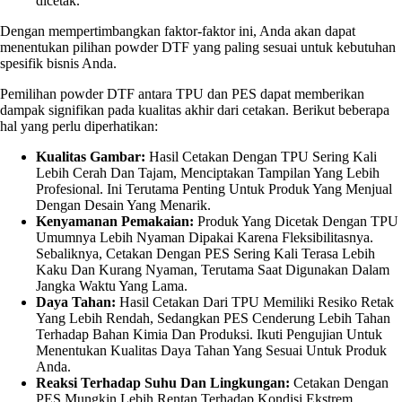
dicetak.
Dengan mempertimbangkan faktor-faktor ini, Anda akan dapat
menentukan pilihan powder DTF yang paling sesuai untuk kebutuhan
spesifik bisnis Anda.
Pemilihan powder DTF antara TPU dan PES dapat memberikan
dampak signifikan pada kualitas akhir dari cetakan. Berikut beberapa
hal yang perlu diperhatikan:
Kualitas Gambar:
Hasil Cetakan Dengan TPU Sering Kali
Lebih Cerah Dan Tajam, Menciptakan Tampilan Yang Lebih
Profesional. Ini Terutama Penting Untuk Produk Yang Menjual
Dengan Desain Yang Menarik.
Kenyamanan Pemakaian:
Produk Yang Dicetak Dengan TPU
Umumnya Lebih Nyaman Dipakai Karena Fleksibilitasnya.
Sebaliknya, Cetakan Dengan PES Sering Kali Terasa Lebih
Kaku Dan Kurang Nyaman, Terutama Saat Digunakan Dalam
Jangka Waktu Yang Lama.
Daya Tahan:
Hasil Cetakan Dari TPU Memiliki Resiko Retak
Yang Lebih Rendah, Sedangkan PES Cenderung Lebih Tahan
Terhadap Bahan Kimia Dan Produksi. Ikuti Pengujian Untuk
Menentukan Kualitas Daya Tahan Yang Sesuai Untuk Produk
Anda.
Reaksi Terhadap Suhu Dan Lingkungan:
Cetakan Dengan
PES Mungkin Lebih Rentan Terhadap Kondisi Ekstrem