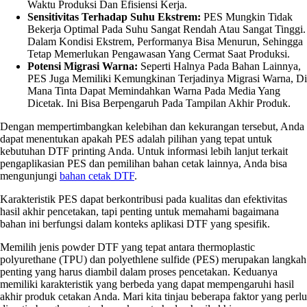
Waktu Produksi Dan Efisiensi Kerja.
Sensitivitas Terhadap Suhu Ekstrem:
PES Mungkin Tidak
Bekerja Optimal Pada Suhu Sangat Rendah Atau Sangat Tinggi.
Dalam Kondisi Ekstrem, Performanya Bisa Menurun, Sehingga
Tetap Memerlukan Pengawasan Yang Cermat Saat Produksi.
Potensi Migrasi Warna:
Seperti Halnya Pada Bahan Lainnya,
PES Juga Memiliki Kemungkinan Terjadinya Migrasi Warna, Di
Mana Tinta Dapat Memindahkan Warna Pada Media Yang
Dicetak. Ini Bisa Berpengaruh Pada Tampilan Akhir Produk.
Dengan mempertimbangkan kelebihan dan kekurangan tersebut, Anda
dapat menentukan apakah PES adalah pilihan yang tepat untuk
kebutuhan DTF printing Anda. Untuk informasi lebih lanjut terkait
pengaplikasian PES dan pemilihan bahan cetak lainnya, Anda bisa
mengunjungi
bahan cetak DTF
.
Karakteristik PES dapat berkontribusi pada kualitas dan efektivitas
hasil akhir pencetakan, tapi penting untuk memahami bagaimana
bahan ini berfungsi dalam konteks aplikasi DTF yang spesifik.
Memilih jenis powder DTF yang tepat antara thermoplastic
polyurethane (TPU) dan polyethlene sulfide (PES) merupakan langkah
penting yang harus diambil dalam proses pencetakan. Keduanya
memiliki karakteristik yang berbeda yang dapat mempengaruhi hasil
akhir produk cetakan Anda. Mari kita tinjau beberapa faktor yang perlu