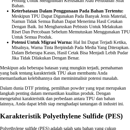
Penting Untuk Menghindari Kerusakan Atau Perubahan Sifat
Bahan.
Keterbatasan Dalam Penggunaan Pada Bahan Tertentu:
Meskipun TPU Dapat Digunakan Pada Banyak Jenis Material,
Namun Tidak Semua Bahan Dapat Menerima Hasil Cetakan
Dengan Baik. Ini Mengharuskan Pebisnis Untuk Melakukan
Riset Dan Percobaan Sebelum Memutuskan Menggunakan TPU
Untuk Semua Produk.
Potensi Untuk Migrasi Warna:
Hal Ini Dapat Terjadi Ketika,
Misalnya, Warna Tinta Berpindah Pada Media Yang Diterapkan.
Dalam Beberapa Kasus, Hasil Cetak Bisa Menjadi Lebih Pudar
Jika Tidak Dilakukan Dengan Benar.
Meskipun ada beberapa batasan yang mungkin terjadi, pemahaman
yang baik tentang karakteristik TPU akan membantu Anda
memanfaatkan kelebihannya dan meminimalisir potensi masalah.
Dalam dunia DTF printing, pemilihan powder yang tepat merupakan
langkah penting dalam memastikan kualitas produk. Dengan
mengetahui karakteristik dan perbedaan antara TPU dan bahan
lainnya, Anda dapat lebih siap menghadapi tantangan di industri ini.
Karakteristik Polyethylene Sulfide (PES)
Polyethylene sulfide (PES) adalah salah satu bahan yang cukup