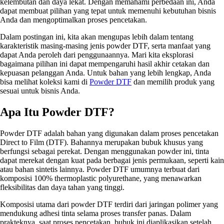
kelembutan dan daya lekat. Dengan memahami perbedaan ini, Anda
dapat membuat pilihan yang tepat untuk memenuhi kebutuhan bisnis
Anda dan mengoptimalkan proses pencetakan.
Dalam postingan ini, kita akan mengupas lebih dalam tentang
karakteristik masing-masing jenis powder DTF, serta manfaat yang
dapat Anda peroleh dari penggunaannya. Mari kita eksplorasi
bagaimana pilihan ini dapat mempengaruhi hasil akhir cetakan dan
kepuasan pelanggan Anda. Untuk bahan yang lebih lengkap, Anda
bisa melihat koleksi kami di
Powder DTF
dan memilih produk yang
sesuai untuk bisnis Anda.
Apa Itu Powder DTF?
Powder DTF adalah bahan yang digunakan dalam proses pencetakan
Direct to Film (DTF). Bahannya merupakan bubuk khusus yang
berfungsi sebagai perekat. Dengan menggunakan powder ini, tinta
dapat merekat dengan kuat pada berbagai jenis permukaan, seperti kain
atau bahan sintetis lainnya. Powder DTF umumnya terbuat dari
komposisi 100% thermoplastic polyurethane, yang menawarkan
fleksibilitas dan daya tahan yang tinggi.
Komposisi utama dari powder DTF terdiri dari jaringan polimer yang
mendukung adhesi tinta selama proses transfer panas. Dalam
prakteknya, saat proses pencetakan, bubuk ini diaplikasikan setelah