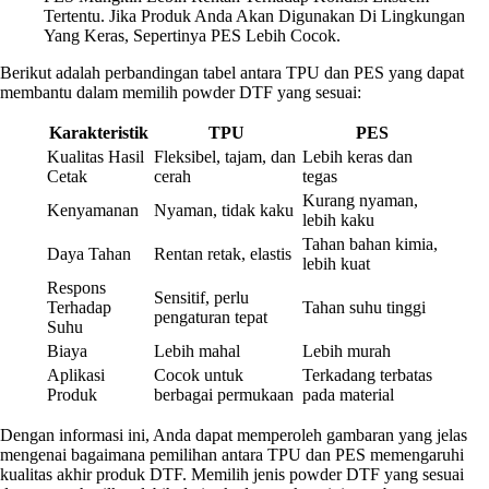
Tertentu. Jika Produk Anda Akan Digunakan Di Lingkungan
Yang Keras, Sepertinya PES Lebih Cocok.
Berikut adalah perbandingan tabel antara TPU dan PES yang dapat
membantu dalam memilih powder DTF yang sesuai:
Karakteristik
TPU
PES
Kualitas Hasil
Fleksibel, tajam, dan
Lebih keras dan
Cetak
cerah
tegas
Kurang nyaman,
Kenyamanan
Nyaman, tidak kaku
lebih kaku
Tahan bahan kimia,
Daya Tahan
Rentan retak, elastis
lebih kuat
Respons
Sensitif, perlu
Terhadap
Tahan suhu tinggi
pengaturan tepat
Suhu
Biaya
Lebih mahal
Lebih murah
Aplikasi
Cocok untuk
Terkadang terbatas
Produk
berbagai permukaan
pada material
Dengan informasi ini, Anda dapat memperoleh gambaran yang jelas
mengenai bagaimana pemilihan antara TPU dan PES memengaruhi
kualitas akhir produk DTF. Memilih jenis powder DTF yang sesuai