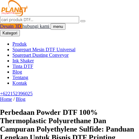
Desain 3D
hubungi kami
menu
Kategori
Produk
Sparepart Mesin DTF Universal
Sparepart Dusting Conveyor
Ink Shaker
Tinta DTF
Blog
Tentang
Kontak
+622152396025
Home
/
Blog
Perbedaan Powder DTF 100%
Thermoplastic Polyurethane Dan
Campuran Polyethylene Sulfide: Panduan
Lengkap Untuk Bisnis DTF Printing