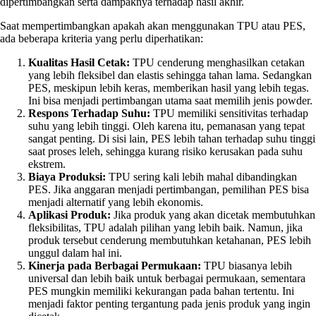
dipertimbangkan serta dampaknya terhadap hasil akhir.
Saat mempertimbangkan apakah akan menggunakan TPU atau PES,
ada beberapa kriteria yang perlu diperhatikan:
Kualitas Hasil Cetak:
TPU cenderung menghasilkan cetakan
yang lebih fleksibel dan elastis sehingga tahan lama. Sedangkan
PES, meskipun lebih keras, memberikan hasil yang lebih tegas.
Ini bisa menjadi pertimbangan utama saat memilih jenis powder.
Respons Terhadap Suhu:
TPU memiliki sensitivitas terhadap
suhu yang lebih tinggi. Oleh karena itu, pemanasan yang tepat
sangat penting. Di sisi lain, PES lebih tahan terhadap suhu tinggi
saat proses leleh, sehingga kurang risiko kerusakan pada suhu
ekstrem.
Biaya Produksi:
TPU sering kali lebih mahal dibandingkan
PES. Jika anggaran menjadi pertimbangan, pemilihan PES bisa
menjadi alternatif yang lebih ekonomis.
Aplikasi Produk:
Jika produk yang akan dicetak membutuhkan
fleksibilitas, TPU adalah pilihan yang lebih baik. Namun, jika
produk tersebut cenderung membutuhkan ketahanan, PES lebih
unggul dalam hal ini.
Kinerja pada Berbagai Permukaan:
TPU biasanya lebih
universal dan lebih baik untuk berbagai permukaan, sementara
PES mungkin memiliki kekurangan pada bahan tertentu. Ini
menjadi faktor penting tergantung pada jenis produk yang ingin