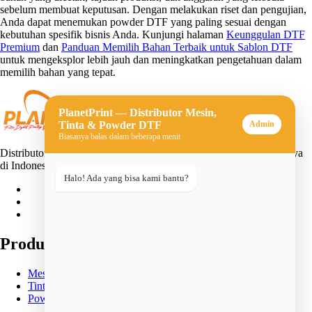
sebelum membuat keputusan. Dengan melakukan riset dan pengujian,
Anda dapat menemukan powder DTF yang paling sesuai dengan
kebutuhan spesifik bisnis Anda. Kunjungi halaman
Keunggulan DTF
Premium
dan
Panduan Memilih Bahan Terbaik untuk Sablon DTF
untuk mengeksplor lebih jauh dan meningkatkan pengetahuan dalam
memilih bahan yang tepat.
PlanetPrint — Distributor Mesin,
Tinta & Powder DTF
Admin
Biasanya balas dalam beberapa menit
Distributor mesin, tinta, dan powder DTF (Direct-to-Film) terpercaya
di Indonesia. Solusi lengkap untuk usaha sablon digital Anda.
Halo! Ada yang bisa kami bantu?
Produk
Mesin DTF
Tinta DTF
Powder DTF