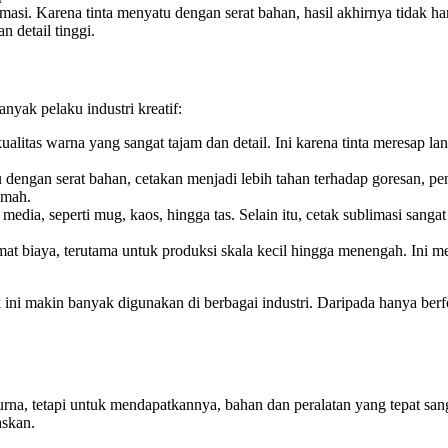
imasi. Karena tinta menyatu dengan serat bahan, hasil akhirnya tidak ha
 detail tinggi.
nyak pelaku industri kreatif:
litas warna yang sangat tajam dan detail. Ini karena tinta meresap l
dengan serat bahan, cetakan menjadi lebih tahan terhadap goresan, pen
umah.
media, seperti mug, kaos, hingga tas. Selain itu, cetak sublimasi san
at biaya, terutama untuk produksi skala kecil hingga menengah. Ini me
ini makin banyak digunakan di berbagai industri. Daripada hanya berfo
mpurna, tetapi untuk mendapatkannya, bahan dan peralatan yang tepat 
askan.