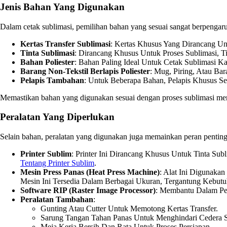
Jenis Bahan Yang Digunakan
Dalam cetak sublimasi, pemilihan bahan yang sesuai sangat berpengaru
Kertas Transfer Sublimasi
: Kertas Khusus Yang Dirancang Un
Tinta Sublimasi
: Dirancang Khusus Untuk Proses Sublimasi, 
Bahan Poliester
: Bahan Paling Ideal Untuk Cetak Sublimasi 
Barang Non-Tekstil Berlapis Poliester
: Mug, Piring, Atau Bar
Pelapis Tambahan
: Untuk Beberapa Bahan, Pelapis Khusus Se
Memastikan bahan yang digunakan sesuai dengan proses sublimasi mer
Peralatan Yang Diperlukan
Selain bahan, peralatan yang digunakan juga memainkan peran penting 
Printer Sublim
: Printer Ini Dirancang Khusus Untuk Tinta Su
Tentang Printer Sublim
.
Mesin Press Panas (Heat Press Machine)
: Alat Ini Digunaka
Mesin Ini Tersedia Dalam Berbagai Ukuran, Tergantung Kebutu
Software RIP (Raster Image Processor)
: Membantu Dalam Pen
Peralatan Tambahan
:
Gunting Atau Cutter Untuk Memotong Kertas Transfer.
Sarung Tangan Tahan Panas Untuk Menghindari Cedera S
Meja Kerja Bersih Dan Rata Untuk Proses Persiapan.