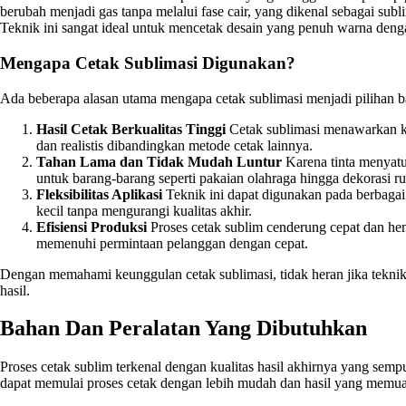
berubah menjadi gas tanpa melalui fase cair, yang dikenal sebagai subl
Teknik ini sangat ideal untuk mencetak desain yang penuh warna dengan
Mengapa Cetak Sublimasi Digunakan?
Ada beberapa alasan utama mengapa cetak sublimasi menjadi pilihan ba
Hasil Cetak Berkualitas Tinggi
Cetak sublimasi menawarkan kua
dan realistis dibandingkan metode cetak lainnya.
Tahan Lama dan Tidak Mudah Luntur
Karena tinta menyatu 
untuk barang-barang seperti pakaian olahraga hingga dekorasi r
Fleksibilitas Aplikasi
Teknik ini dapat digunakan pada berbagai 
kecil tanpa mengurangi kualitas akhir.
Efisiensi Produksi
Proses cetak sublim cenderung cepat dan hem
memenuhi permintaan pelanggan dengan cepat.
Dengan memahami keunggulan cetak sublimasi, tidak heran jika teknik 
hasil.
Bahan Dan Peralatan Yang Dibutuhkan
Proses cetak sublim terkenal dengan kualitas hasil akhirnya yang se
dapat memulai proses cetak dengan lebih mudah dan hasil yang memu