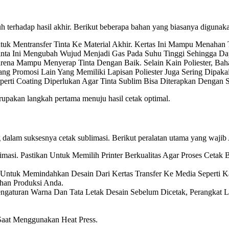
h terhadap hasil akhir. Berikut beberapa bahan yang biasanya digunak
tuk Mentransfer Tinta Ke Material Akhir. Kertas Ini Mampu Menahan
Tinta Ini Mengubah Wujud Menjadi Gas Pada Suhu Tinggi Sehingga Da
Karena Mampu Menyerap Tinta Dengan Baik. Selain Kain Poliester, Ba
ang Promosi Lain Yang Memiliki Lapisan Poliester Juga Sering Dipakai
perti Coating Diperlukan Agar Tinta Sublim Bisa Diterapkan Dengan 
upakan langkah pertama menuju hasil cetak optimal.
dalam suksesnya cetak sublimasi. Berikut peralatan utama yang wajib 
blimasi. Pastikan Untuk Memilih Printer Berkualitas Agar Proses Ceta
n Untuk Memindahkan Desain Dari Kertas Transfer Ke Media Seperti K
han Produksi Anda.
gaturan Warna Dan Tata Letak Desain Sebelum Dicetak, Perangkat Lu
aat Menggunakan Heat Press.