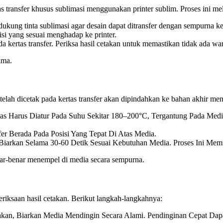
as transfer khusus sublimasi menggunakan printer sublim. Proses ini me
ukung tinta sublimasi agar desain dapat ditransfer dengan sempurna k
isi yang sesuai menghadap ke printer.
da kertas transfer. Periksa hasil cetakan untuk memastikan tidak ada wa
ama.
 telah dicetak pada kertas transfer akan dipindahkan ke bahan akhir m
as Harus Diatur Pada Suhu Sekitar 180–200°C, Tergantung Pada Med
fer Berada Pada Posisi Yang Tepat Di Atas Media.
iarkan Selama 30-60 Detik Sesuai Kebutuhan Media. Proses Ini Me
nar-benar menempel di media secara sempurna.
eriksaan hasil cetakan. Berikut langkah-langkahnya:
akan, Biarkan Media Mendingin Secara Alami. Pendinginan Cepat Dap