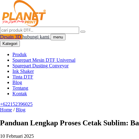
Desain 3D
hubungi kami
menu
Kategori
Produk
Sparepart Mesin DTF Universal
Sparepart Dusting Conveyor
Ink Shaker
Tinta DTF
Blog
Tentang
Kontak
+622152396025
Home
/
Blog
Panduan Lengkap Proses Cetak Sublim: Bah
10 Februari 2025