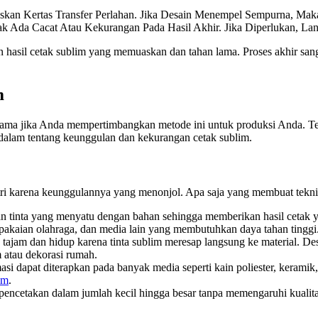
.
skan Kertas Transfer Perlahan. Jika Desain Menempel Sempurna, Mak
k Ada Cacat Atau Kekurangan Pada Hasil Akhir. Jika Diperlukan, La
n hasil cetak sublim yang memuaskan dan tahan lama. Proses akhir san
m
tama jika Anda mempertimbangkan metode ini untuk produksi Anda. Tek
ndalam tentang keunggulan dan kekurangan cetak sublim.
stri karena keunggulannya yang menonjol. Apa saja yang membuat tekni
 tinta yang menyatu dengan bahan sehingga memberikan hasil cetak ya
 pakaian olahraga, dan media lain yang membutuhkan daya tahan tinggi
ajam dan hidup karena tinta sublim meresap langsung ke material. De
 atau dekorasi rumah.
asi dapat diterapkan pada banyak media seperti kain poliester, keram
im
.
ncetakan dalam jumlah kecil hingga besar tanpa memengaruhi kualitas 