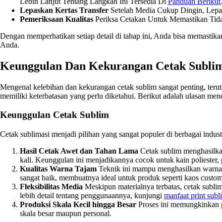
Lebih Lanjut Tentang Langkah Ini Tersedia Di
Panduan Berikut
Lepaskan Kertas Transfer
Setelah Media Cukup Dingin, Lepa
Pemeriksaan Kualitas
Periksa Cetakan Untuk Memastikan Tida
Dengan memperhatikan setiap detail di tahap ini, Anda bisa memastika
Anda.
Keunggulan Dan Kekurangan Cetak Subli
Mengenal kelebihan dan kekurangan cetak sublim sangat penting, teru
memiliki keterbatasan yang perlu diketahui. Berikut adalah ulasan me
Keunggulan Cetak Sublim
Cetak sublimasi menjadi pilihan yang sangat populer di berbagai indu
Hasil Cetak Awet dan Tahan Lama
Cetak sublim menghasilkan
kali. Keunggulan ini menjadikannya cocok untuk kain poliester,
Kualitas Warna Tajam
Teknik ini mampu menghasilkan warna t
sangat baik, membuatnya ideal untuk produk seperti kaos custom
Fleksibilitas Media
Meskipun materialnya terbatas, cetak sublim
lebih detail tentang penggunaannya, kunjungi
manfaat print subl
Produksi Skala Kecil hingga Besar
Proses ini memungkinkan pe
skala besar maupun personal.