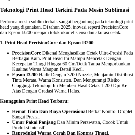
Teknologi Print Head Terkini Pada Mesin Sublimasi
Performa mesin sublim terbaik sangat bergantung pada teknologi print
head yang digunakan. Di tahun 2025, inovasi seperti PrecisionCore
dan Epson I3200 menjadi tolok ukur efisiensi dan akurasi cetak.
1. Print Head PrecisionCore dan Epson I3200
PrecisionCore
Dikenal Menghasilkan Cetak Ultra-Presisi Pada
Berbagai Kain. Print Head Ini Mampu Mencetak Dengan
Kecepatan Tinggi Hingga 60 Cm/detik Tanpa Mengorbankan
Kualitas Warna Maupun Detail Kecil.
Epson I3200
Hadir Dengan 3200 Nozzle, Menjamin Distribusi
Tinta Merata, Warna Konsisten, Dan Mengurangi Risiko
Clogging. Teknologi Ini Memberi Hasil Cetak 1.200 Dpi Ke
Atas Dengan Gradasi Warna Halus.
Keunggulan Print Head Terbaru:
Hemat Tinta Dan Biaya Operasional
Berkat Kontrol Droplet
Sangat Presisi.
Umur Pakai Panjang
Dan Minim Perawatan, Cocok Untuk
Produksi Intensif.
Reproduksi Warna Cerah Dan Kontras Tinggi
,