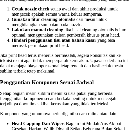
Cetak nozzle check
setiap awal dan akhir produksi untuk
mengecek apakah semua warna keluar sempurna.
Gunakan fitur cleaning otomatis
dari mesin untuk
menghilangkan sumbatan pada nozzle.
Lakukan manual cleaning
jika hasil cleaning otomatis belum
optimal, menggunakan cairan pembersih khusus print head.
Hindari penggunaan tisu atau bahan kasar
yang bisa
merusak permukaan print head.
Jika print head terus-menerus bermasalah, segera konsultasikan ke
teknisi resmi agar tidak memperparah kerusakan. Upaya sederhana ini
dapat menjaga biaya operasional tetap rendah dan hasil cetak mesin
sublim terbaik tetap maksimal.
Penggantian Komponen Sesuai Jadwal
Setiap bagian mesin sublim memiliki usia pakai yang berbeda.
Penggantian komponen secara berkala penting untuk mencegah
terjadinya downtime akibat kerusakan yang tidak terdeteksi.
Komponen yang umumnya perlu diganti secara rutin antara lain:
Head Capping Dan Wiper
: Bagian Ini Mudah Aus Akibat
Gesekan Harian, Wajib Diganti Setiap Beberapa Bulan Sekali