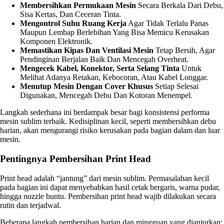
Membersihkan Permukaan Mesin
Secara Berkala Dari Debu,
Sisa Kertas, Dan Ceceran Tinta.
Mengontrol Suhu Ruang Kerja
Agar Tidak Terlalu Panas
Maupun Lembap Berlebihan Yang Bisa Memicu Kerusakan
Komponen Elektronik.
Memastikan Kipas Dan Ventilasi Mesin
Tetap Bersih, Agar
Pendinginan Berjalan Baik Dan Mencegah Overheat.
Mengecek Kabel, Konektor, Serta Selang Tinta
Untuk
Melihat Adanya Retakan, Kebocoran, Atau Kabel Longgar.
Menutup Mesin Dengan Cover Khusus
Setiap Selesai
Digunakan, Mencegah Debu Dan Kotoran Menempel.
Langkah sederhana ini berdampak besar bagi konsistensi performa
mesin sublim terbaik. Kedisiplinan kecil, seperti membersihkan debu
harian, akan mengurangi risiko kerusakan pada bagian dalam dan luar
mesin.
Pentingnya Pembersihan Print Head
Print head adalah “jantung” dari mesin sublim. Permasalahan kecil
pada bagian ini dapat menyebabkan hasil cetak bergaris, warna pudar,
hingga nozzle buntu. Pembersihan print head wajib dilakukan secara
rutin dan terjadwal.
Beberapa langkah pembersihan harian dan mingguan yang dianjurkan: