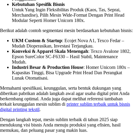
Kebutuhan Spesifik Bisnis
Untuk Yang Ingin Fleksibilitas Produk (kaos, Tas, Seprai,
Merchandise), Pilih Mesin Wide-Format Dengan Print Head
Modular Seperti Homer Unicorn 180x.
Berikut adalah contoh segmentasi mesin berdasarkan kebutuhan bisnis:
UKM Custom & Startup
: Ecojet Nova A1, Texco Fedar –
Mudah Dioperasikan, Investasi Terjangkau.
Konveksi & Apparel Skala Menengah
: Texco Avalone 1802,
Epson SureColor SC-F6330 – Hasil Stabil, Maintenance
Mudah.
Industri Besar & Production House
: Homer Unicorn 180x –
Kapasitas Tinggi, Bisa Upgrade Print Head Dan Perangkat
Lunak Otomatisasi.
Memahami spesifikasi, keunggulan, serta bentuk dukungan yang
diberikan pabrikan adalah langkah awal agar usaha digital print Anda
berkembang optimal. Anda juga dapat melihat referensi tambahan
terkait keunggulan mesin sublim di
printer sublim terbaik untuk bisnis
digital printing tekstil
.
Dengan langkah tepat, mesin sublim terbaik di tahun 2025 siap
mendukung visi bisnis Anda menuju produksi yang efisien, hasil
memukau, dan peluang pasar yang makin luas.