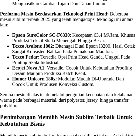
Menghasilkan Gambar Tajam Dan Tahan Luntur.
Performa Mesin Berdasarkan Teknologi Print Head:
Beberapa
mesin sublim terbaik 2025 yang telah mengadopsi teknologi ini antara
lain:
Epson SureColor SC-F6330
: Kecepatan 63,4 M²/jam, Khusus
Produksi Tekstil Skala Menengah Hingga Besar.
Texco Avalone 1802
: Ditenagai Dual Epson I3200, Hasil Cetak
Sangat Konsisten Bahkan Pada Pemakaian Maraton.
Texco Fedar
: Tersedia Opsi Print Head Ganda, Unggul Pada
Printing Skala Industrial.
Ecojet Nova A1
: Versatile, Cocok Untuk Kebutuhan Proofing
Desain Maupun Produksi Batch Kecil.
Homer Unicorn 180x
: Modular, Mudah Di-Upgrade Dan
Cocok Untuk Produsen Konveksi Custom.
Semua mesin di atas telah melalui pengujian kecepatan dan ketahanan
warna pada berbagai material, dari polyester, jersey, hingga transfer
polyfilm.
Pertimbangan Memilih Mesin Sublim Terbaik Untuk
Kebutuhan Bisnis
Memilih mesin sublim bukan hanya soal spesifikasi teknis. Ada faktor