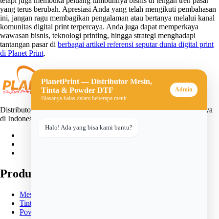
tetapi juga membuka peluang tumbuhnya bisnis di tengah tren pasar
yang terus berubah. Apresiasi Anda yang telah mengikuti pembahasan
ini, jangan ragu membagikan pengalaman atau bertanya melalui kanal
komunitas digital print terpercaya. Anda juga dapat memperkaya
wawasan bisnis, teknologi printing, hingga strategi menghadapi
tantangan pasar di
berbagai artikel referensi seputar dunia digital print
di Planet Print
.
PlanetPrint — Distributor Mesin,
Tinta & Powder DTF
Admin
Biasanya balas dalam beberapa menit
Distributor mesin, tinta, dan powder DTF (Direct-to-Film) terpercaya
di Indonesia. Solusi lengkap untuk usaha sablon digital Anda.
Halo! Ada yang bisa kami bantu?
Produk
Mesin DTF
Tinta DTF
Powder DTF