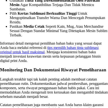
Gunakan
Tinta Yang Direkomendasikan Oleh Pabrikan
Mesin
Agar Kompatibilitas Terjaga Dan Tidak Memicu
Sumbatan.
Pilih
Kertas Sublimasi Berkualitas Tinggi
Untuk
Mengoptimalkan Transfer Warna Dan Mencegah Penumpukan
Residu.
Pastikan
Media Cetak
Seperti Kain, Mug, Atau Merchandise
Sesuai Dengan Standar Minimal Yang Ditetapkan Mesin Sublim
Terbaik.
Informasi detail mengenai pemilihan bahan baku yang sesuai dapat
Anda baca melalui referensi di
tips memilih bahan tinta sublimasi
original untuk hasil maksimal
. Menjaga konsistensi bahan baku
menjadi investasi keawetan mesin serta kepuasan pelanggan bisnis
digital print Anda.
Monitoring Dan Dokumentasi Riwayat Pemeliharaan
Langkah terakhir tapi tak kalah penting adalah membuat catatan
pemeliharaan rutin. Dokumentasikan jadwal pembersihan, penggantian
komponen, serta riwayat penggunaan bahan habis pakai. Cara ini
memudahkan Anda mengenali tren kerusakan dan mengambil tindakan
sebelum masalah menjadi besar.
Catatan pemeliharaan juga membantu saat Anda harus klaim garansi