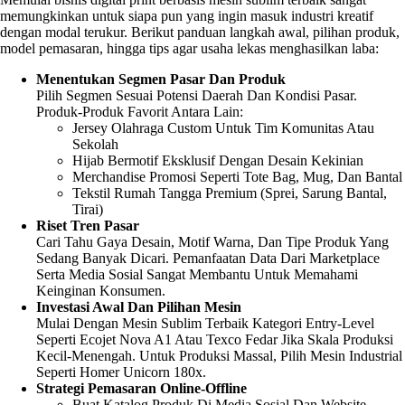
memungkinkan untuk siapa pun yang ingin masuk industri kreatif
dengan modal terukur. Berikut panduan langkah awal, pilihan produk,
model pemasaran, hingga tips agar usaha lekas menghasilkan laba:
Menentukan Segmen Pasar Dan Produk
Pilih Segmen Sesuai Potensi Daerah Dan Kondisi Pasar.
Produk-Produk Favorit Antara Lain:
Jersey Olahraga Custom Untuk Tim Komunitas Atau
Sekolah
Hijab Bermotif Eksklusif Dengan Desain Kekinian
Merchandise Promosi Seperti Tote Bag, Mug, Dan Bantal
Tekstil Rumah Tangga Premium (sprei, Sarung Bantal,
Tirai)
Riset Tren Pasar
Cari Tahu Gaya Desain, Motif Warna, Dan Tipe Produk Yang
Sedang Banyak Dicari. Pemanfaatan Data Dari Marketplace
Serta Media Sosial Sangat Membantu Untuk Memahami
Keinginan Konsumen.
Investasi Awal Dan Pilihan Mesin
Mulai Dengan Mesin Sublim Terbaik Kategori Entry-Level
Seperti Ecojet Nova A1 Atau Texco Fedar Jika Skala Produksi
Kecil-Menengah. Untuk Produksi Massal, Pilih Mesin Industrial
Seperti Homer Unicorn 180x.
Strategi Pemasaran Online-Offline
Buat Katalog Produk Di Media Sosial Dan Website