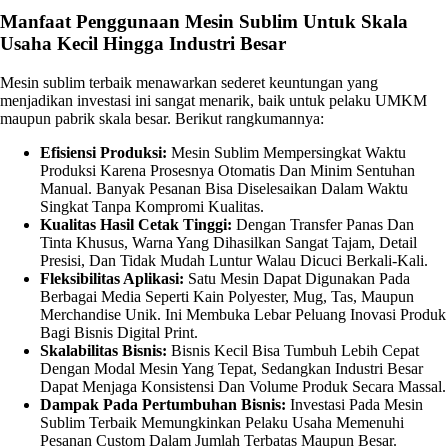
Manfaat Penggunaan Mesin Sublim Untuk Skala
Usaha Kecil Hingga Industri Besar
Mesin sublim terbaik menawarkan sederet keuntungan yang
menjadikan investasi ini sangat menarik, baik untuk pelaku UMKM
maupun pabrik skala besar. Berikut rangkumannya:
Efisiensi Produksi:
Mesin Sublim Mempersingkat Waktu
Produksi Karena Prosesnya Otomatis Dan Minim Sentuhan
Manual. Banyak Pesanan Bisa Diselesaikan Dalam Waktu
Singkat Tanpa Kompromi Kualitas.
Kualitas Hasil Cetak Tinggi:
Dengan Transfer Panas Dan
Tinta Khusus, Warna Yang Dihasilkan Sangat Tajam, Detail
Presisi, Dan Tidak Mudah Luntur Walau Dicuci Berkali-Kali.
Fleksibilitas Aplikasi:
Satu Mesin Dapat Digunakan Pada
Berbagai Media Seperti Kain Polyester, Mug, Tas, Maupun
Merchandise Unik. Ini Membuka Lebar Peluang Inovasi Produk
Bagi Bisnis Digital Print.
Skalabilitas Bisnis:
Bisnis Kecil Bisa Tumbuh Lebih Cepat
Dengan Modal Mesin Yang Tepat, Sedangkan Industri Besar
Dapat Menjaga Konsistensi Dan Volume Produk Secara Massal.
Dampak Pada Pertumbuhan Bisnis:
Investasi Pada Mesin
Sublim Terbaik Memungkinkan Pelaku Usaha Memenuhi
Pesanan Custom Dalam Jumlah Terbatas Maupun Besar.