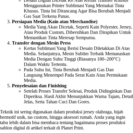
Desain Digital Dicetak Ke Atas Kertas Transfer Khusus
Menggunakan Printer Sublimasi Yang Memakai Tinta
Khusus. Tinta Ini Dirancang Agar Bisa Berubah Menjadi
Gas Saat Terkena Panas.
Persiapan Media (Kain atau Merchandise)
Media Yang Akan Dicetak, Seperti Kain Polyester, Jersey,
Atau Produk Custom, Dibersihkan Dan Dirapikan Untuk
Memastikan Tinta Meresap Sempurna.
Transfer dengan Mesin Press
Kertas Sublimasi Yang Berisi Desain Diletakkan Di Atas
Media. Selanjutnya, Mesin Sublim Terbaik Memanaskan
Media Dengan Suhu Tinggi (biasanya 180–200°C)
Dalam Waktu Tertentu.
Pada Suhu Ini, Tinta Berubah Menjadi Gas Dan
Langsung Menempel Pada Serat Kain Atau Permukaan
Media.
Penyelesaian dan Finishing
Setelah Proses Transfer Selesai, Produk Didinginkan Dan
Diperiksa. Hasil Akhir Menunjukkan Warna Tajam, Detail
Jelas, Serta Tahan Cuci Dan Gores.
Teknik ini sering digunakan dalam produksi jersey olahraga, hijab
bermotif unik, tas custom, hingga aksesori rumah. Anda yang ingin
tahu lebih dalam bisa membaca tentang bagaimana proses produksi
sablon digital di artikel terkait di Planet Print.