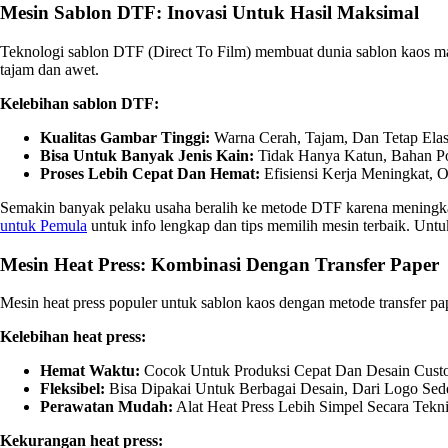
Mesin Sablon DTF: Inovasi Untuk Hasil Maksimal
Teknologi sablon DTF (Direct To Film) membuat dunia sablon kaos maki
tajam dan awet.
Kelebihan sablon DTF:
Kualitas Gambar Tinggi:
Warna Cerah, Tajam, Dan Tetap Elast
Bisa Untuk Banyak Jenis Kain:
Tidak Hanya Katun, Bahan Poly
Proses Lebih Cepat Dan Hemat:
Efisiensi Kerja Meningkat, 
Semakin banyak pelaku usaha beralih ke metode DTF karena meningkatk
untuk Pemula
untuk info lengkap dan tips memilih mesin terbaik. Unt
Mesin Heat Press: Kombinasi Dengan Transfer Paper
Mesin heat press populer untuk sablon kaos dengan metode transfer pap
Kelebihan heat press:
Hemat Waktu:
Cocok Untuk Produksi Cepat Dan Desain Cust
Fleksibel:
Bisa Dipakai Untuk Berbagai Desain, Dari Logo Sed
Perawatan Mudah:
Alat Heat Press Lebih Simpel Secara Tekni
Kekurangan heat press: