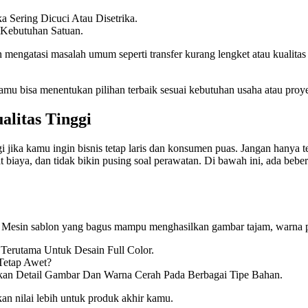
ka Sering Dicuci Atau Disetrika.
 Kebutuhan Satuan.
mengatasi masalah umum seperti transfer kurang lengket atau kualitas 
u bisa menentukan pilihan terbaik sesuai kebutuhan usaha atau proyek
alitas Tinggi
gi jika kamu ingin bisnis tetap laris dan konsumen puas. Jangan hany
t biaya, dan tidak bikin pusing soal perawatan. Di bawah ini, ada beb
. Mesin sablon yang bagus mampu menghasilkan gambar tajam, warna pek
Terutama Untuk Desain Full Color.
Tetap Awet?
an Detail Gambar Dan Warna Cerah Pada Berbagai Tipe Bahan.
an nilai lebih untuk produk akhir kamu.