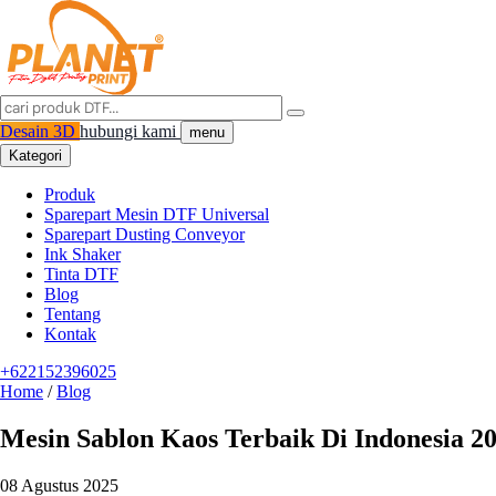
Desain 3D
hubungi kami
menu
Kategori
Produk
Sparepart Mesin DTF Universal
Sparepart Dusting Conveyor
Ink Shaker
Tinta DTF
Blog
Tentang
Kontak
+622152396025
Home
/
Blog
Mesin Sablon Kaos Terbaik Di Indonesia 20
08 Agustus 2025