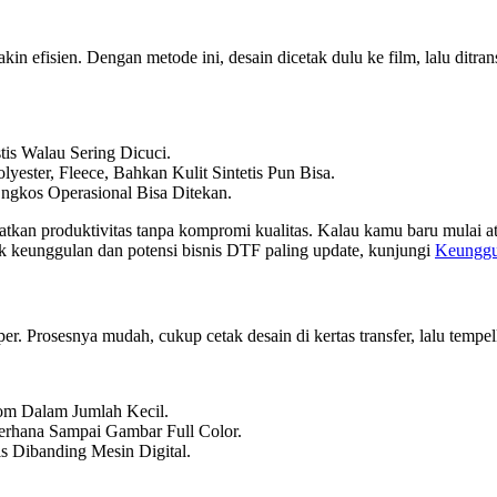
n efisien. Dengan metode ini, desain dicetak dulu ke film, lalu ditra
is Walau Sering Dicuci.
ester, Fleece, Bahkan Kulit Sintetis Pun Bisa.
Ongkos Operasional Bisa Ditekan.
an produktivitas tanpa kompromi kualitas. Kalau kamu baru mulai ata
uk keunggulan dan potensi bisnis DTF paling update, kunjungi
Keunggu
er. Prosesnya mudah, cukup cetak desain di kertas transfer, lalu tempe
om Dalam Jumlah Kecil.
erhana Sampai Gambar Full Color.
s Dibanding Mesin Digital.