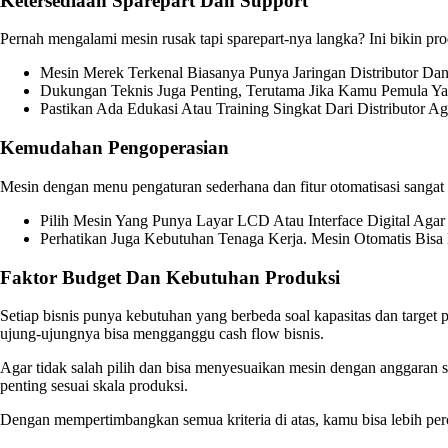
Ketersediaan Sparepart Dan Support
Pernah mengalami mesin rusak tapi sparepart-nya langka? Ini bikin pr
Mesin Merek Terkenal Biasanya Punya Jaringan Distributor Da
Dukungan Teknis Juga Penting, Terutama Jika Kamu Pemula Ya
Pastikan Ada Edukasi Atau Training Singkat Dari Distributor Ag
Kemudahan Pengoperasian
Mesin dengan menu pengaturan sederhana dan fitur otomatisasi sangat
Pilih Mesin Yang Punya Layar LCD Atau Interface Digital Aga
Perhatikan Juga Kebutuhan Tenaga Kerja. Mesin Otomatis Bis
Faktor Budget Dan Kebutuhan Produksi
Setiap bisnis punya kebutuhan yang berbeda soal kapasitas dan targe
ujung-ujungnya bisa mengganggu cash flow bisnis.
Agar tidak salah pilih dan bisa menyesuaikan mesin dengan anggaran 
penting sesuai skala produksi.
Dengan mempertimbangkan semua kriteria di atas, kamu bisa lebih perc