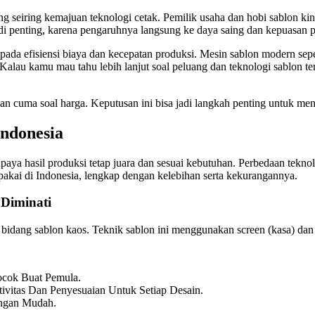
ng seiring kemajuan teknologi cetak. Pemilik usaha dan hobi sablon ki
jadi penting, karena pengaruhnya langsung ke daya saing dan kepuasan 
juga pada efisiensi biaya dan kecepatan produksi. Mesin sablon modern
 Kalau kamu mau tahu lebih lanjut soal peluang dan teknologi sablon te
an cuma soal harga. Keputusan ini bisa jadi langkah penting untuk m
Indonesia
aya hasil produksi tetap juara dan sesuai kebutuhan. Perbedaan teknol
ipakai di Indonesia, lengkap dengan kelebihan serta kekurangannya.
 Diminati
ang sablon kaos. Teknik sablon ini menggunakan screen (kasa) dan ra
ocok Buat Pemula.
vitas Dan Penyesuaian Untuk Setiap Desain.
engan Mudah.