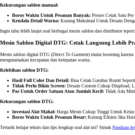
Kekurangan sablon manual:
Boros Waktu Untuk Pesanan Banyak:
Proses Cetak Satu Per
Kendala Detail Warna:
Kurang Maksimal Untuk Desain Denga
Ingin tahu lebih lanjut soal berbagai mesin sablon dan distributor tepe
Mesin Sablon Digital DTG: Cetak Langsung Lebih Pr
Mesin sablon digital DTG (Direct To Garment) mulai booming karena k
mengutamakan kecepatan dan ketepatan warna.
Kelebihan sablon DTG:
Hasil Full Color Dan Detail:
Bisa Cetak Gambar Rumit Seperti
Tidak Perlu Bikin Screen:
Desain Custom Cukup Diupload, L
Pas Untuk Order Satuan Atau Jumlah Kecil:
Tidak Ada Mini
Kekurangan sablon DTG:
Investasi Alat Mahal:
Harga Mesin Cukup Tinggi Untuk Kelas
Boros Waktu Untuk Pesanan Besar:
Kurang Efisien Jika Har
Tertarik belajar teknis dan tips lengkap soal alat ini? Simak
Panduan le