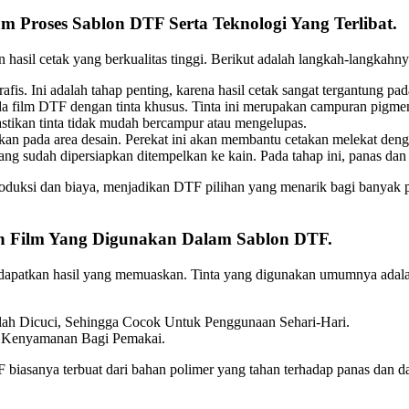
 Proses Sablon DTF Serta Teknologi Yang Terlibat.
 hasil cetak yang berkualitas tinggi. Berikut adalah langkah-langkahny
s. Ini adalah tahap penting, karena hasil cetak sangat tergantung pada
a film DTF dengan tinta khusus. Tinta ini merupakan campuran pigmen
stikan tinta tidak mudah bercampur atau mengelupas.
 pada area desain. Perekat ini akan membantu cetakan melekat denga
 sudah dipersiapkan ditempelkan ke kain. Pada tahap ini, panas dan t
roduksi dan biaya, menjadikan DTF pilihan yang menarik bagi banyak 
an Film Yang Digunakan Dalam Sablon DTF.
patkan hasil yang memuaskan. Tinta yang digunakan umumnya adalah ti
ah Dicuci, Sehingga Cocok Untuk Penggunaan Sehari-Hari.
n Kenyamanan Bagi Pemakai.
TF biasanya terbuat dari bahan polimer yang tahan terhadap panas dan 