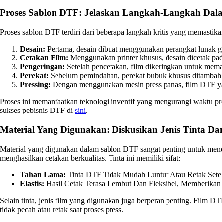
Proses Sablon DTF: Jelaskan Langkah-Langkah Dalam
Proses sablon DTF terdiri dari beberapa langkah kritis yang memastikan
Desain:
Pertama, desain dibuat menggunakan perangkat lunak grafi
Cetakan Film:
Menggunakan printer khusus, desain dicetak pad
Pengeringan:
Setelah pencetakan, film dikeringkan untuk mema
Perekat:
Sebelum pemindahan, perekat bubuk khusus ditambahkan
Pressing:
Dengan menggunakan mesin press panas, film DTF yang
Proses ini memanfaatkan teknologi inventif yang mengurangi waktu p
sukses pebisnis DTF di
sini
.
Material Yang Digunakan: Diskusikan Jenis Tinta D
Material yang digunakan dalam sablon DTF sangat penting untuk menda
menghasilkan cetakan berkualitas. Tinta ini memiliki sifat:
Tahan Lama:
Tinta DTF Tidak Mudah Luntur Atau Retak Setel
Elastis:
Hasil Cetak Terasa Lembut Dan Fleksibel, Memberika
Selain tinta, jenis film yang digunakan juga berperan penting. Film D
tidak pecah atau retak saat proses press.