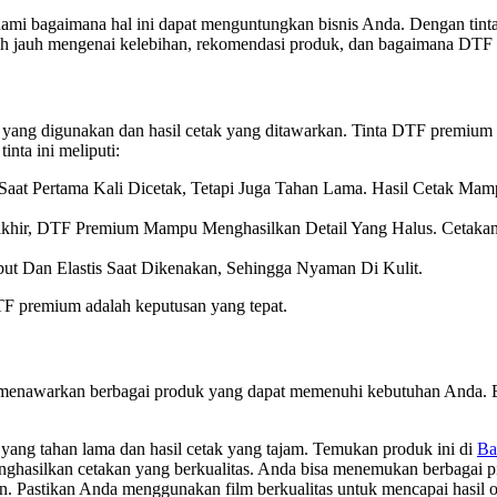
 bagaimana hal ini dapat menguntungkan bisnis Anda. Dengan tinta b
lebih jauh mengenai kelebihan, rekomendasi produk, dan bagaimana DTF
ng digunakan dan hasil cetak yang ditawarkan. Tinta DTF premium ad
nta ini meliputi:
Saat Pertama Kali Dicetak, Tetapi Juga Tahan Lama. Hasil Cetak Ma
khir, DTF Premium Mampu Menghasilkan Detail Yang Halus. Cetakan 
ut Dan Elastis Saat Dikenakan, Sehingga Nyaman Di Kulit.
DTF premium adalah keputusan yang tepat.
nt menawarkan berbagai produk yang dapat memenuhi kebutuhan Anda.
 yang tahan lama dan hasil cetak yang tajam. Temukan produk ini di
Ba
enghasilkan cetakan yang berkualitas. Anda bisa menemukan berbagai 
n. Pastikan Anda menggunakan film berkualitas untuk mencapai hasil op