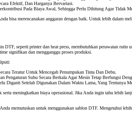
cara Efektif, Dan Harganya Bervariasi.
erkontribusi Pada Biaya Awal, Sehingga Perlu Dihitung Agar Tidak M
a Anda bisa merencanakan anggaran dengan baik. Untuk lebih dalam me
 DTF, seperti printer dan heat press, membutuhkan perawatan rutin un
ime signifikan dan mengganggu proses produksi.
iputi:
Secara Teratur Untuk Mencegah Penumpukan Tinta Dan Debu.
n Pengaturan Suhu Secara Berkala Agar Mesin Tetap Berfungsi Deng
u Diganti Setelah Digunakan Dalam Waktu Lama, Yang Tentunya M
k serta meningkatkan biaya operasional. Jika Anda ingin tahu lebih l
 Anda memutuskan untuk menggunakan sablon DTF. Mengetahui lebih j