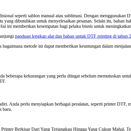
radisional seperti sablon manual atau sublimasi. Dengan menggunakan
u yang dibutuhkan untuk menyelesaikan pesanan. Selain itu, bahan ba
 Hal ini memberikan kesempatan bagi pelaku bisnis untuk meningkatka
kunjungi
panduan lengkap alat dan bahan untuk DTF printing di tahun 
ga bagaimana metode ini dapat memberikan keuntungan dalam menjalank
ada beberapa kekurangan yang perlu diingat sebelum memutuskan unt
TF.
diri. Anda perlu menyiapkan berbagai peralatan, seperti printer DTF, m
s baru.
a Printer Berkisar Dari Yang Terjangkau Hingga Yang Cukup Mahal, T