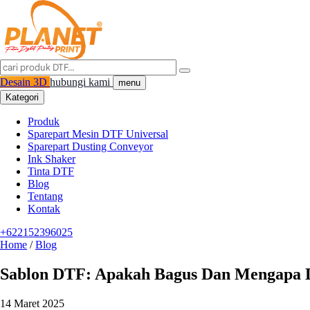
Desain 3D
hubungi kami
menu
Kategori
Produk
Sparepart Mesin DTF Universal
Sparepart Dusting Conveyor
Ink Shaker
Tinta DTF
Blog
Tentang
Kontak
+622152396025
Home
/
Blog
Sablon DTF: Apakah Bagus Dan Mengapa 
14 Maret 2025