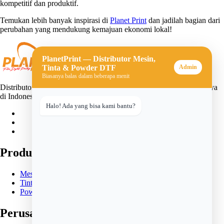
kompetitif dan produktif.
Temukan lebih banyak inspirasi di
Planet Print
dan jadilah bagian dari
perubahan yang mendukung kemajuan ekonomi lokal!
PlanetPrint — Distributor Mesin,
Tinta & Powder DTF
Admin
Biasanya balas dalam beberapa menit
Distributor mesin, tinta, dan powder DTF (Direct-to-Film) terpercaya
di Indonesia. Solusi lengkap untuk usaha sablon digital Anda.
Halo! Ada yang bisa kami bantu?
Produk
Mesin DTF
Tinta DTF
Powder DTF
Perusahaan