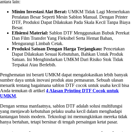
antara lain:
Minim Investasi Alat Berat:
UMKM Tidak Lagi Memerlukan
Peralatan Besar Seperti Mesin Sablon Manual. Dengan Printer
DTF, Produksi Dapat Dilakukan Pada Skala Kecil Tanpa Biaya
Besar.
Efisiensi Material:
Sablon DTF Menggunakan Bubuk Perekat
Dan Film Transfer Yang Fleksibel Serta Hemat Bahan,
Mengurangi Limbah Cetak.
Produksi Satuan Dengan Harga Terjangkau:
Pencetakan
Dapat Dilakukan Sesuai Kebutuhan, Bahkan Untuk Produk
Satuan. Ini Menghindarkan UMKM Dari Risiko Stok Tidak
Terpakai Atau Berlebih.
Penghematan ini berarti UMKM dapat mengalokasikan lebih banyak
sumber daya untuk inovasi produk atau pemasaran. Sebuah ulasan
menarik tentang bagaimana sablon DTF cocok untuk usaha kecil bisa
Anda temukan di artikel
4 Alasan Printing DTF Cocok untuk
UMKM
.
Dengan semua manfaatnya, sablon DTF adalah solusi multifungsi
yang menjawab kebutuhan pelaku usaha kecil dalam menghadapi
tantangan bisnis modern. Teknologi ini memungkinkan mereka tidak
hanya bertahan, tetapi bersinar di tengah persaingan ketat pasar.