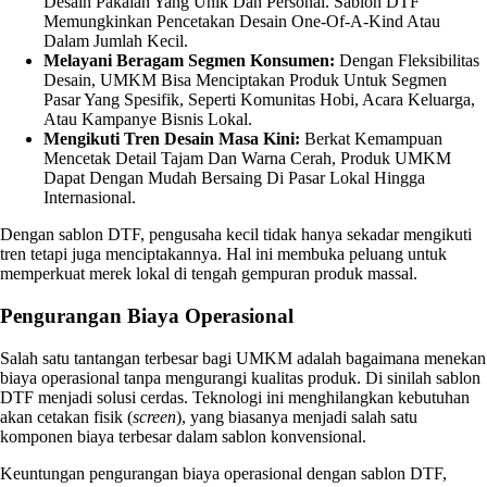
Desain Pakaian Yang Unik Dan Personal. Sablon DTF
Memungkinkan Pencetakan Desain One-Of-A-Kind Atau
Dalam Jumlah Kecil.
Melayani Beragam Segmen Konsumen:
Dengan Fleksibilitas
Desain, UMKM Bisa Menciptakan Produk Untuk Segmen
Pasar Yang Spesifik, Seperti Komunitas Hobi, Acara Keluarga,
Atau Kampanye Bisnis Lokal.
Mengikuti Tren Desain Masa Kini:
Berkat Kemampuan
Mencetak Detail Tajam Dan Warna Cerah, Produk UMKM
Dapat Dengan Mudah Bersaing Di Pasar Lokal Hingga
Internasional.
Dengan sablon DTF, pengusaha kecil tidak hanya sekadar mengikuti
tren tetapi juga menciptakannya. Hal ini membuka peluang untuk
memperkuat merek lokal di tengah gempuran produk massal.
Pengurangan Biaya Operasional
Salah satu tantangan terbesar bagi UMKM adalah bagaimana menekan
biaya operasional tanpa mengurangi kualitas produk. Di sinilah sablon
DTF menjadi solusi cerdas. Teknologi ini menghilangkan kebutuhan
akan cetakan fisik (
screen
), yang biasanya menjadi salah satu
komponen biaya terbesar dalam sablon konvensional.
Keuntungan pengurangan biaya operasional dengan sablon DTF,