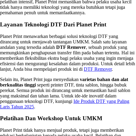
pelatihan intensif, Planet Print memastikan bahwa pelaku usaha kecil
tidak hanya memiliki teknologi yang mereka butuhkan tetapi juga
pemahaman penuh untuk memanfaatkannya.
Layanan Teknologi DTF Dari Planet Print
Planet Print menawarkan berbagai solusi teknologi DTF yang
dirancang untuk menjawab tantangan UMKM. Salah satu layanan
andalan yang tersedia adalah
DTF Remover
, sebuah produk yang
memungkinkan penghapusan transfer film pada bahan tertentu. Hal ini
memberikan fleksibilitas ekstra bagi pelaku usaha yang ingin menjaga
efisiensi dan mengurangi kesalahan dalam produksi. Untuk detail lebih
lanjut, Anda bisa mempelajari produk ini di
DTF Remover
.
Selain itu, Planet Print juga menyediakan
varietas bahan dan alat
berkualitas tinggi
seperti printer DTF, tinta sablon, hingga bubuk
perekat. Semua produk ini dirancang untuk memastikan hasil sablon
yang maksimal dan tahan lama. Untuk ide-ide inovatif dalam
penggunaan teknologi DTF, kunjungi
Ide Produk DTF yang Paling
Laris Tahun 2025
.
Pelatihan Dan Workshop Untuk UMKM
Planet Print tidak hanya menjual produk, tetapi juga memberikan
edukasi berkelanjutan kepada pelaku usaha kecil. Pelatihan dan