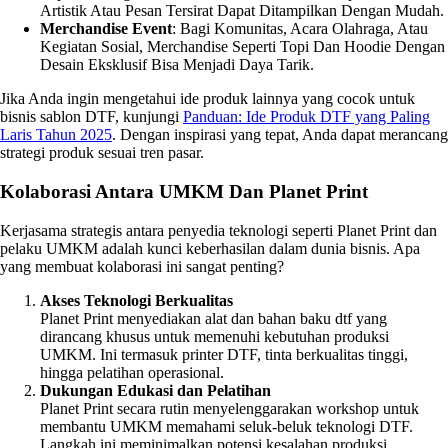
Artistik Atau Pesan Tersirat Dapat Ditampilkan Dengan Mudah.
Merchandise Event
: Bagi Komunitas, Acara Olahraga, Atau
Kegiatan Sosial, Merchandise Seperti Topi Dan Hoodie Dengan
Desain Eksklusif Bisa Menjadi Daya Tarik.
Jika Anda ingin mengetahui ide produk lainnya yang cocok untuk
bisnis sablon DTF, kunjungi
Panduan: Ide Produk DTF yang Paling
Laris Tahun 2025
. Dengan inspirasi yang tepat, Anda dapat merancang
strategi produk sesuai tren pasar.
Kolaborasi Antara UMKM Dan Planet Print
Kerjasama strategis antara penyedia teknologi seperti Planet Print dan
pelaku UMKM adalah kunci keberhasilan dalam dunia bisnis. Apa
yang membuat kolaborasi ini sangat penting?
Akses Teknologi Berkualitas
Planet Print menyediakan alat dan bahan baku dtf yang
dirancang khusus untuk memenuhi kebutuhan produksi
UMKM. Ini termasuk printer DTF, tinta berkualitas tinggi,
hingga pelatihan operasional.
Dukungan Edukasi dan Pelatihan
Planet Print secara rutin menyelenggarakan workshop untuk
membantu UMKM memahami seluk-beluk teknologi DTF.
Langkah ini meminimalkan potensi kesalahan produksi