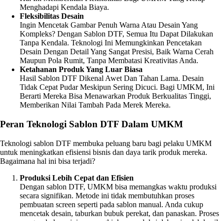
Menghadapi Kendala Biaya.
Fleksibilitas Desain
Ingin Mencetak Gambar Penuh Warna Atau Desain Yang
Kompleks? Dengan Sablon DTF, Semua Itu Dapat Dilakukan
Tanpa Kendala. Teknologi Ini Memungkinkan Pencetakan
Desain Dengan Detail Yang Sangat Presisi, Baik Warna Cerah
Maupun Pola Rumit, Tanpa Membatasi Kreativitas Anda.
Ketahanan Produk Yang Luar Biasa
Hasil Sablon DTF Dikenal Awet Dan Tahan Lama. Desain
Tidak Cepat Pudar Meskipun Sering Dicuci. Bagi UMKM, Ini
Berarti Mereka Bisa Menawarkan Produk Berkualitas Tinggi,
Memberikan Nilai Tambah Pada Merek Mereka.
Peran Teknologi Sablon DTF Dalam UMKM
Teknologi sablon DTF membuka peluang baru bagi pelaku UMKM
untuk meningkatkan efisiensi bisnis dan daya tarik produk mereka.
Bagaimana hal ini bisa terjadi?
Produksi Lebih Cepat dan Efisien
Dengan sablon DTF, UMKM bisa memangkas waktu produksi
secara signifikan. Metode ini tidak membutuhkan proses
pembuatan screen seperti pada sablon manual. Anda cukup
mencetak desain, taburkan bubuk perekat, dan panaskan. Proses