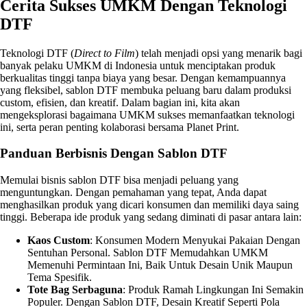
Cerita Sukses UMKM Dengan Teknologi
DTF
Teknologi DTF (
Direct to Film
) telah menjadi opsi yang menarik bagi
banyak pelaku UMKM di Indonesia untuk menciptakan produk
berkualitas tinggi tanpa biaya yang besar. Dengan kemampuannya
yang fleksibel, sablon DTF membuka peluang baru dalam produksi
custom, efisien, dan kreatif. Dalam bagian ini, kita akan
mengeksplorasi bagaimana UMKM sukses memanfaatkan teknologi
ini, serta peran penting kolaborasi bersama Planet Print.
Panduan Berbisnis Dengan Sablon DTF
Memulai bisnis sablon DTF bisa menjadi peluang yang
menguntungkan. Dengan pemahaman yang tepat, Anda dapat
menghasilkan produk yang dicari konsumen dan memiliki daya saing
tinggi. Beberapa ide produk yang sedang diminati di pasar antara lain:
Kaos Custom
: Konsumen Modern Menyukai Pakaian Dengan
Sentuhan Personal. Sablon DTF Memudahkan UMKM
Memenuhi Permintaan Ini, Baik Untuk Desain Unik Maupun
Tema Spesifik.
Tote Bag Serbaguna
: Produk Ramah Lingkungan Ini Semakin
Populer. Dengan Sablon DTF, Desain Kreatif Seperti Pola