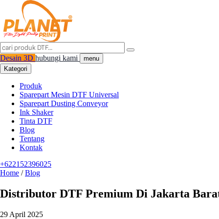
Desain 3D
hubungi kami
menu
Kategori
Produk
Sparepart Mesin DTF Universal
Sparepart Dusting Conveyor
Ink Shaker
Tinta DTF
Blog
Tentang
Kontak
+622152396025
Home
/
Blog
Distributor DTF Premium Di Jakarta Barat 
29 April 2025