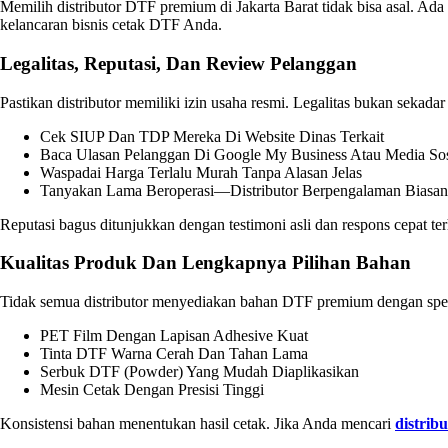
Memilih distributor DTF premium di Jakarta Barat tidak bisa asal. Ada
kelancaran bisnis cetak DTF Anda.
Legalitas, Reputasi, Dan Review Pelanggan
Pastikan distributor memiliki izin usaha resmi. Legalitas bukan sekad
Cek SIUP Dan TDP Mereka Di Website Dinas Terkait
Baca Ulasan Pelanggan Di Google My Business Atau Media Sos
Waspadai Harga Terlalu Murah Tanpa Alasan Jelas
Tanyakan Lama Beroperasi—Distributor Berpengalaman Biasany
Reputasi bagus ditunjukkan dengan testimoni asli dan respons cepat te
Kualitas Produk Dan Lengkapnya Pilihan Bahan
Tidak semua distributor menyediakan bahan DTF premium dengan spek
PET Film Dengan Lapisan Adhesive Kuat
Tinta DTF Warna Cerah Dan Tahan Lama
Serbuk DTF (powder) Yang Mudah Diaplikasikan
Mesin Cetak Dengan Presisi Tinggi
Konsistensi bahan menentukan hasil cetak. Jika Anda mencari
distrib