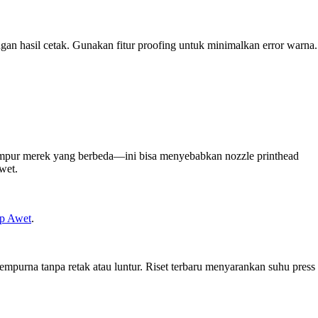
gan hasil cetak. Gunakan fitur proofing untuk minimalkan error warna.
campur merek yang berbeda—ini bisa menyebabkan nozzle printhead
wet.
p Awet
.
sempurna tanpa retak atau luntur. Riset terbaru menyarankan suhu press