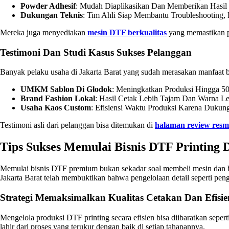
Powder Adhesif
: Mudah Diaplikasikan Dan Memberikan Hasil 
Dukungan Teknis
: Tim Ahli Siap Membantu Troubleshooting, 
Mereka juga menyediakan
mesin DTF berkualitas
yang memastikan pr
Testimoni Dan Studi Kasus Sukses Pelanggan
Banyak pelaku usaha di Jakarta Barat yang sudah merasakan manfaat b
UMKM Sablon Di Glodok
: Meningkatkan Produksi Hingga 50
Brand Fashion Lokal
: Hasil Cetak Lebih Tajam Dan Warna L
Usaha Kaos Custom
: Efisiensi Waktu Produksi Karena Dukun
Testimoni asli dari pelanggan bisa ditemukan di
halaman review resm
Tips Sukses Memulai Bisnis DTF Printing
Memulai bisnis DTF premium bukan sekadar soal membeli mesin dan bah
Jakarta Barat telah membuktikan bahwa pengelolaan detail seperti penga
Strategi Memaksimalkan Kualitas Cetakan Dan Efis
Mengelola produksi DTF printing secara efisien bisa diibaratkan seper
lahir dari proses yang terukur dengan baik di setiap tahapannya.