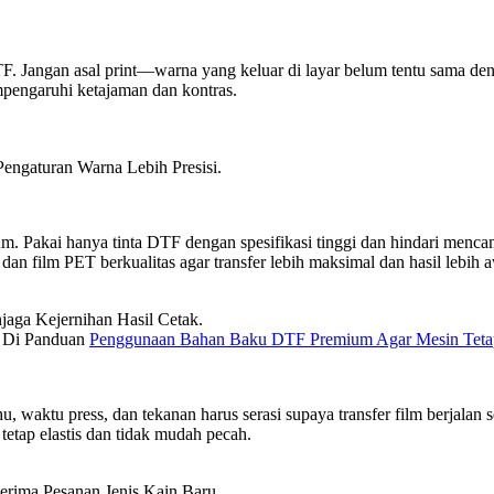
TF. Jangan asal print—warna yang keluar di layar belum tentu sama den
empengaruhi ketajaman dan kontras.
engaturan Warna Lebih Presisi.
um. Pakai hanya tinta DTF dengan spesifikasi tinggi dan hindari men
an film PET berkualitas agar transfer lebih maksimal dan hasil lebih a
jaga Kejernihan Hasil Cetak.
n Di Panduan
Penggunaan Bahan Baku DTF Premium Agar Mesin Teta
, waktu press, dan tekanan harus serasi supaya transfer film berjalan 
tetap elastis dan tidak mudah pecah.
erima Pesanan Jenis Kain Baru.