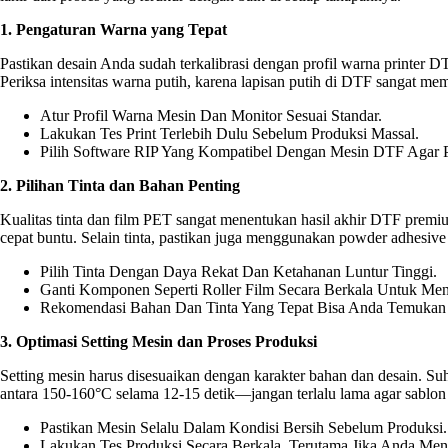
1. Pengaturan Warna yang Tepat
Pastikan desain Anda sudah terkalibrasi dengan profil warna printer D
Periksa intensitas warna putih, karena lapisan putih di DTF sangat m
Atur Profil Warna Mesin Dan Monitor Sesuai Standar.
Lakukan Tes Print Terlebih Dulu Sebelum Produksi Massal.
Pilih Software RIP Yang Kompatibel Dengan Mesin DTF Agar P
2. Pilihan Tinta dan Bahan Penting
Kualitas tinta dan film PET sangat menentukan hasil akhir DTF premi
cepat buntu. Selain tinta, pastikan juga menggunakan powder adhesive d
Pilih Tinta Dengan Daya Rekat Dan Ketahanan Luntur Tinggi.
Ganti Komponen Seperti Roller Film Secara Berkala Untuk Men
Rekomendasi Bahan Dan Tinta Yang Tepat Bisa Anda Temuka
3. Optimasi Setting Mesin dan Proses Produksi
Setting mesin harus disesuaikan dengan karakter bahan dan desain. Suhu
antara 150-160°C selama 12-15 detik—jangan terlalu lama agar sablon 
Pastikan Mesin Selalu Dalam Kondisi Bersih Sebelum Produksi.
Lakukan Tes Produksi Secara Berkala, Terutama Jika Anda Men