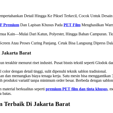
mpertahankan Detail Hingga Ke Piksel Terkecil, Cocok Untuk Desain
TF Premium
Dan Lapisan Khusus Pada
PET Film
Menghasilkan Warn
emua Kain—Mulai Dari Katun, Polyester, Hingga Bahan Campuran. Tid
creen Atau Proses Curing Panjang. Cetak Bisa Langsung Dipress Dal
Jakarta Barat
erakhir menurut riset industri. Pusat bisnis tekstil seperti Glodok da
olor dengan detail tinggi, sulit dipenuhi teknik sablon tradisional.
n dan memangkas biaya tenaga kerja. Satu mesin bisa menggantikan 3
produksi variatif tanpa minimum order besar. Berbeda dengan sablon
 material berkualitas seperti
premium PET film dan tinta khusus
, m
 batas.
 Terbaik Di Jakarta Barat