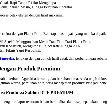
Cetak Rapi Tanpa Risiko Mengelupas.
Pemeliharaan Mesin, Hingga Pelatihan Operator.
oses cetak efisien dengan hasil maksimal.
ermitra dengan Planet Print. Beberapa hasil nyata yang mereka dapatk
% Setelah Menggunakan Mesin Dan Tinta Dari Planet Print.
ebih Konsisten, Mengurangi Reject Rate Hingga 20%.
gan Teknis Yang Responsif.
i mereka
, lengkap dengan contoh hasil cetak dan perbandingan sebe
 Dengan Produk Premium
an terbaik. Agar bisa bersaing dan bertahan lama, Anda wajib fokus p
turan warna, pemilihan tinta, serta manajemen produksi bisa jadi penen
iensi Produksi Sablon DTF PREMIUM
ti mengatur dapur restoran: bahan berkualitas dan resep tepat akan me