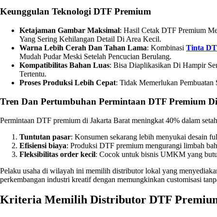
Keunggulan Teknologi DTF Premium
Ketajaman Gambar Maksimal
: Hasil Cetak DTF Premium Me
Yang Sering Kehilangan Detail Di Area Kecil.
Warna Lebih Cerah Dan Tahan Lama
: Kombinasi
Tinta D
Mudah Pudar Meski Setelah Pencucian Berulang.
Kompatibilitas Bahan Luas
: Bisa Diaplikasikan Di Hampir S
Tertentu.
Proses Produksi Lebih Cepat
: Tidak Memerlukan Pembuatan S
Tren Dan Pertumbuhan Permintaan DTF Premium Di 
Permintaan DTF premium di Jakarta Barat meningkat 40% dalam setahun t
Tuntutan pasar
: Konsumen sekarang lebih menyukai desain full c
Efisiensi biaya
: Produksi DTF premium mengurangi limbah baha
Fleksibilitas order kecil
: Cocok untuk bisnis UMKM yang butuh 
Pelaku usaha di wilayah ini memilih distributor lokal yang menyediakan
perkembangan industri kreatif dengan memungkinkan customisasi tanpa
Kriteria Memilih Distributor DTF Premium