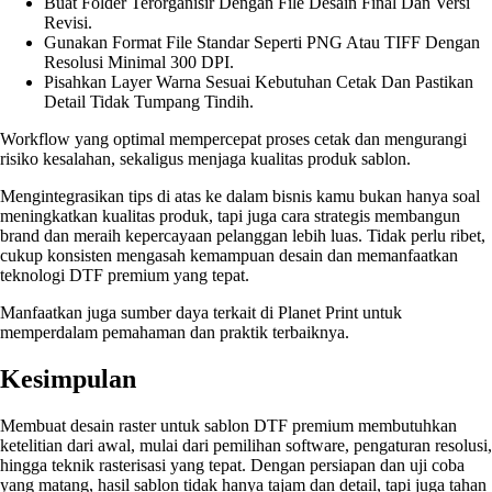
Buat Folder Terorganisir Dengan File Desain Final Dan Versi
Revisi.
Gunakan Format File Standar Seperti PNG Atau TIFF Dengan
Resolusi Minimal 300 DPI.
Pisahkan Layer Warna Sesuai Kebutuhan Cetak Dan Pastikan
Detail Tidak Tumpang Tindih.
Workflow yang optimal mempercepat proses cetak dan mengurangi
risiko kesalahan, sekaligus menjaga kualitas produk sablon.
Mengintegrasikan tips di atas ke dalam bisnis kamu bukan hanya soal
meningkatkan kualitas produk, tapi juga cara strategis membangun
brand dan meraih kepercayaan pelanggan lebih luas. Tidak perlu ribet,
cukup konsisten mengasah kemampuan desain dan memanfaatkan
teknologi DTF premium yang tepat.
Manfaatkan juga sumber daya terkait di Planet Print untuk
memperdalam pemahaman dan praktik terbaiknya.
Kesimpulan
Membuat desain raster untuk sablon DTF premium membutuhkan
ketelitian dari awal, mulai dari pemilihan software, pengaturan resolusi,
hingga teknik rasterisasi yang tepat. Dengan persiapan dan uji coba
yang matang, hasil sablon tidak hanya tajam dan detail, tapi juga tahan