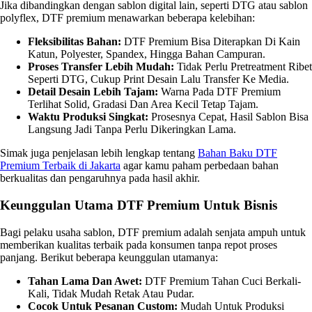
Jika dibandingkan dengan sablon digital lain, seperti DTG atau sablon
polyflex, DTF premium menawarkan beberapa kelebihan:
Fleksibilitas Bahan:
DTF Premium Bisa Diterapkan Di Kain
Katun, Polyester, Spandex, Hingga Bahan Campuran.
Proses Transfer Lebih Mudah:
Tidak Perlu Pretreatment Ribet
Seperti DTG, Cukup Print Desain Lalu Transfer Ke Media.
Detail Desain Lebih Tajam:
Warna Pada DTF Premium
Terlihat Solid, Gradasi Dan Area Kecil Tetap Tajam.
Waktu Produksi Singkat:
Prosesnya Cepat, Hasil Sablon Bisa
Langsung Jadi Tanpa Perlu Dikeringkan Lama.
Simak juga penjelasan lebih lengkap tentang
Bahan Baku DTF
Premium Terbaik di Jakarta
agar kamu paham perbedaan bahan
berkualitas dan pengaruhnya pada hasil akhir.
Keunggulan Utama DTF Premium Untuk Bisnis
Bagi pelaku usaha sablon, DTF premium adalah senjata ampuh untuk
memberikan kualitas terbaik pada konsumen tanpa repot proses
panjang. Berikut beberapa keunggulan utamanya:
Tahan Lama Dan Awet:
DTF Premium Tahan Cuci Berkali-
Kali, Tidak Mudah Retak Atau Pudar.
Cocok Untuk Pesanan Custom:
Mudah Untuk Produksi