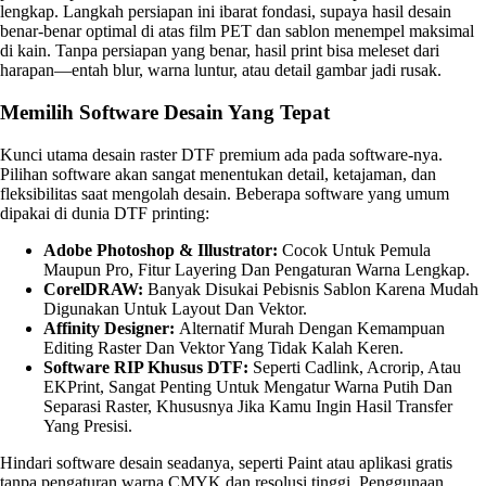
lengkap. Langkah persiapan ini ibarat fondasi, supaya hasil desain
benar-benar optimal di atas film PET dan sablon menempel maksimal
di kain. Tanpa persiapan yang benar, hasil print bisa meleset dari
harapan—entah blur, warna luntur, atau detail gambar jadi rusak.
Memilih Software Desain Yang Tepat
Kunci utama desain raster DTF premium ada pada software-nya.
Pilihan software akan sangat menentukan detail, ketajaman, dan
fleksibilitas saat mengolah desain. Beberapa software yang umum
dipakai di dunia DTF printing:
Adobe Photoshop & Illustrator:
Cocok Untuk Pemula
Maupun Pro, Fitur Layering Dan Pengaturan Warna Lengkap.
CorelDRAW:
Banyak Disukai Pebisnis Sablon Karena Mudah
Digunakan Untuk Layout Dan Vektor.
Affinity Designer:
Alternatif Murah Dengan Kemampuan
Editing Raster Dan Vektor Yang Tidak Kalah Keren.
Software RIP Khusus DTF:
Seperti Cadlink, Acrorip, Atau
EKPrint, Sangat Penting Untuk Mengatur Warna Putih Dan
Separasi Raster, Khususnya Jika Kamu Ingin Hasil Transfer
Yang Presisi.
Hindari software desain seadanya, seperti Paint atau aplikasi gratis
tanpa pengaturan warna CMYK dan resolusi tinggi. Penggunaan