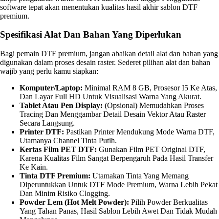
software tepat akan menentukan kualitas hasil akhir sablon DTF
premium.
Spesifikasi Alat Dan Bahan Yang Diperlukan
Bagi pemain DTF premium, jangan abaikan detail alat dan bahan yang
digunakan dalam proses desain raster. Sederet pilihan alat dan bahan
wajib yang perlu kamu siapkan:
Komputer/Laptop:
Minimal RAM 8 GB, Prosesor I5 Ke Atas,
Dan Layar Full HD Untuk Visualisasi Warna Yang Akurat.
Tablet Atau Pen Display:
(Opsional) Memudahkan Proses
Tracing Dan Menggambar Detail Desain Vektor Atau Raster
Secara Langsung.
Printer DTF:
Pastikan Printer Mendukung Mode Warna DTF,
Utamanya Channel Tinta Putih.
Kertas Film PET DTF:
Gunakan Film PET Original DTF,
Karena Kualitas Film Sangat Berpengaruh Pada Hasil Transfer
Ke Kain.
Tinta DTF Premium:
Utamakan Tinta Yang Memang
Diperuntukkan Untuk DTF Mode Premium, Warna Lebih Pekat
Dan Minim Risiko Clogging.
Powder Lem (Hot Melt Powder):
Pilih Powder Berkualitas
Yang Tahan Panas, Hasil Sablon Lebih Awet Dan Tidak Mudah