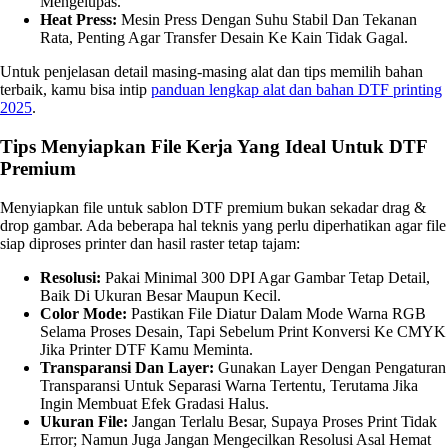
Mengelupas.
Heat Press:
Mesin Press Dengan Suhu Stabil Dan Tekanan
Rata, Penting Agar Transfer Desain Ke Kain Tidak Gagal.
Untuk penjelasan detail masing-masing alat dan tips memilih bahan
terbaik, kamu bisa intip
panduan lengkap alat dan bahan DTF printing
2025
.
Tips Menyiapkan File Kerja Yang Ideal Untuk DTF
Premium
Menyiapkan file untuk sablon DTF premium bukan sekadar drag &
drop gambar. Ada beberapa hal teknis yang perlu diperhatikan agar file
siap diproses printer dan hasil raster tetap tajam:
Resolusi:
Pakai Minimal 300 DPI Agar Gambar Tetap Detail,
Baik Di Ukuran Besar Maupun Kecil.
Color Mode:
Pastikan File Diatur Dalam Mode Warna RGB
Selama Proses Desain, Tapi Sebelum Print Konversi Ke CMYK
Jika Printer DTF Kamu Meminta.
Transparansi Dan Layer:
Gunakan Layer Dengan Pengaturan
Transparansi Untuk Separasi Warna Tertentu, Terutama Jika
Ingin Membuat Efek Gradasi Halus.
Ukuran File:
Jangan Terlalu Besar, Supaya Proses Print Tidak
Error; Namun Juga Jangan Mengecilkan Resolusi Asal Hemat