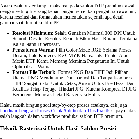
Agar desain raster tampil maksimal pada sablon DTF premium, awali
dengan setting file yang benar. Jangan remehkan pengaturan awal ini,
karena resolusi dan format akan menentukan sejernih apa detail
gambar saat diprint ke film PET.
Resolusi Minimum:
Selalu Gunakan Minimal 300 DPI Untuk
Seluruh Desain. Resolusi Rendah Bikin Hasil Buram, Terutama
Kalau Nanti Diperbesar.
Pengaturan Warna:
Pilih Color Mode RGB Selama Proses
Desain, Lalu Konversi Ke CMYK Hanya Jika Printer Atau
Mesin DTF Kamu Memang Meminta Pengaturan Ini Untuk
Optimalisasi Warna.
Format File Terbaik:
Format PNG Dan TIFF Jadi Pilihan
Utama. PNG Mendukung Transparansi Dan Tanpa Kompresi.
TIFF Sangat Stabil Untuk Cetak, Aman Untuk File Besar Dan
Kualitas Tetap Terjaga. Hindari JPG, Karena Kompresi Di JPG
Berpotensi Merusak Detail Rasterisasi Halus.
Kalau masih bingung soal step-by-step proses cetaknya, cek juga
Panduan Lengkap Proses Cetak Sublim dan Tips Praktis
supaya tidak
salah langkah dalam workflow produksi sablon DTF premium.
Teknik Rasterisasi Untuk Hasil Sablon Presisi