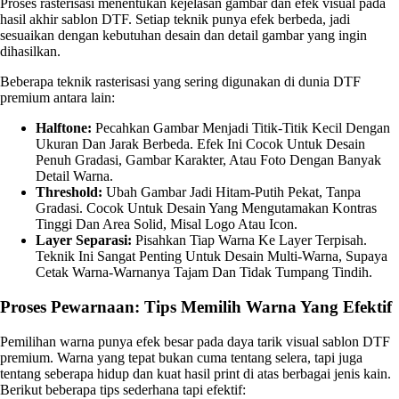
Proses rasterisasi menentukan kejelasan gambar dan efek visual pada
hasil akhir sablon DTF. Setiap teknik punya efek berbeda, jadi
sesuaikan dengan kebutuhan desain dan detail gambar yang ingin
dihasilkan.
Beberapa teknik rasterisasi yang sering digunakan di dunia DTF
premium antara lain:
Halftone:
Pecahkan Gambar Menjadi Titik-Titik Kecil Dengan
Ukuran Dan Jarak Berbeda. Efek Ini Cocok Untuk Desain
Penuh Gradasi, Gambar Karakter, Atau Foto Dengan Banyak
Detail Warna.
Threshold:
Ubah Gambar Jadi Hitam-Putih Pekat, Tanpa
Gradasi. Cocok Untuk Desain Yang Mengutamakan Kontras
Tinggi Dan Area Solid, Misal Logo Atau Icon.
Layer Separasi:
Pisahkan Tiap Warna Ke Layer Terpisah.
Teknik Ini Sangat Penting Untuk Desain Multi-Warna, Supaya
Cetak Warna-Warnanya Tajam Dan Tidak Tumpang Tindih.
Proses Pewarnaan: Tips Memilih Warna Yang Efektif
Pemilihan warna punya efek besar pada daya tarik visual sablon DTF
premium. Warna yang tepat bukan cuma tentang selera, tapi juga
tentang seberapa hidup dan kuat hasil print di atas berbagai jenis kain.
Berikut beberapa tips sederhana tapi efektif: