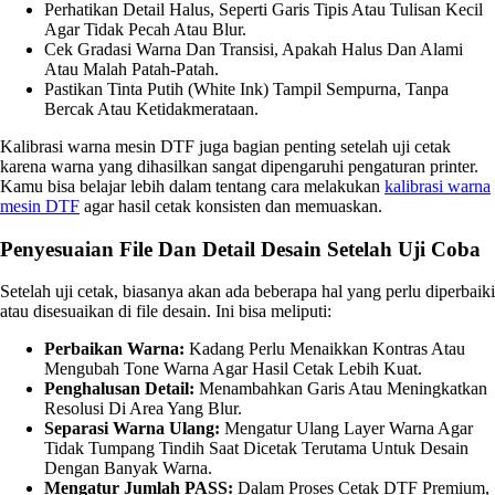
Perhatikan Detail Halus, Seperti Garis Tipis Atau Tulisan Kecil
Agar Tidak Pecah Atau Blur.
Cek Gradasi Warna Dan Transisi, Apakah Halus Dan Alami
Atau Malah Patah-Patah.
Pastikan Tinta Putih (white Ink) Tampil Sempurna, Tanpa
Bercak Atau Ketidakmerataan.
Kalibrasi warna mesin DTF juga bagian penting setelah uji cetak
karena warna yang dihasilkan sangat dipengaruhi pengaturan printer.
Kamu bisa belajar lebih dalam tentang cara melakukan
kalibrasi warna
mesin DTF
agar hasil cetak konsisten dan memuaskan.
Penyesuaian File Dan Detail Desain Setelah Uji Coba
Setelah uji cetak, biasanya akan ada beberapa hal yang perlu diperbaiki
atau disesuaikan di file desain. Ini bisa meliputi:
Perbaikan Warna:
Kadang Perlu Menaikkan Kontras Atau
Mengubah Tone Warna Agar Hasil Cetak Lebih Kuat.
Penghalusan Detail:
Menambahkan Garis Atau Meningkatkan
Resolusi Di Area Yang Blur.
Separasi Warna Ulang:
Mengatur Ulang Layer Warna Agar
Tidak Tumpang Tindih Saat Dicetak Terutama Untuk Desain
Dengan Banyak Warna.
Mengatur Jumlah PASS:
Dalam Proses Cetak DTF Premium,