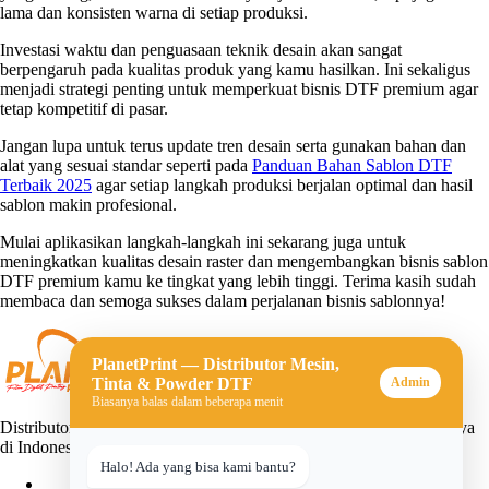
lama dan konsisten warna di setiap produksi.
Investasi waktu dan penguasaan teknik desain akan sangat
berpengaruh pada kualitas produk yang kamu hasilkan. Ini sekaligus
menjadi strategi penting untuk memperkuat bisnis DTF premium agar
tetap kompetitif di pasar.
Jangan lupa untuk terus update tren desain serta gunakan bahan dan
alat yang sesuai standar seperti pada
Panduan Bahan Sablon DTF
Terbaik 2025
agar setiap langkah produksi berjalan optimal dan hasil
sablon makin profesional.
Mulai aplikasikan langkah-langkah ini sekarang juga untuk
meningkatkan kualitas desain raster dan mengembangkan bisnis sablon
DTF premium kamu ke tingkat yang lebih tinggi. Terima kasih sudah
membaca dan semoga sukses dalam perjalanan bisnis sablonnya!
PlanetPrint — Distributor Mesin,
Tinta & Powder DTF
Admin
Biasanya balas dalam beberapa menit
Distributor mesin, tinta, dan powder DTF (Direct-to-Film) terpercaya
di Indonesia. Solusi lengkap untuk usaha sablon digital Anda.
Halo! Ada yang bisa kami bantu?