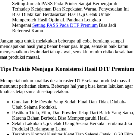
Setting Jumlah PASS Pada Printer Sangat Berpengaruh
Terhadap Ketajaman Dan Kepekatan Warna. Penyesuaian Ini
Bisa Dilakukan Berdasarkan Hasil Uji Cetak Untuk
Memperoleh Hasil Optimal. Panduan Lengkap
Mengenai
Setting PASS Pada DTF Premium
Bisa Jadi
Referensi Kamu.
Jangan ragu untuk melakukan beberapa uji coba berulang sampai
mendapatkan hasil yang benar-benar pas. Ingat, semakin baik kamu
menyesuaikan desain dari tahap awal, semakin minim risiko kesalahan
saat produksi massal.
Tips Praktis Menjaga Konsistensi Hasil DTF Premium
Mempertahankan kualitas desain raster DTF selama produksi massal
menuntut perhatian ekstra. Beberapa hal yang bisa kamu lakukan agar
kualitas tetap sama di setiap cetakan:
Gunakan File Desain Yang Sudah Final Dan Tidak Diubah-
Ubah Selama Produksi.
Pastikan Tinta, Film, Dan Powder Tetap Dari Batch Yang Sama,
Karena Bahan Berbeda Bisa Mempengaruhi Hasil.
Selalu Lakukan Uji Cetak Ulang Secara Berkala Terutama Jika
Produksi Berlangsung Lama.
Terapkan Kontrol Kualitas Ketat Tiap Selesai Cetak 10-20 Film